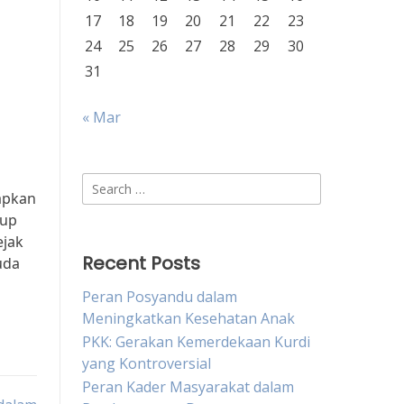
17
18
19
20
21
22
23
24
25
26
27
28
29
30
n
31
« Mar
Search
rapkan
for:
dup
ejak
Recent Posts
uda
Peran Posyandu dalam
Meningkatkan Kesehatan Anak
PKK: Gerakan Kemerdekaan Kurdi
yang Kontroversial
Peran Kader Masyarakat dalam