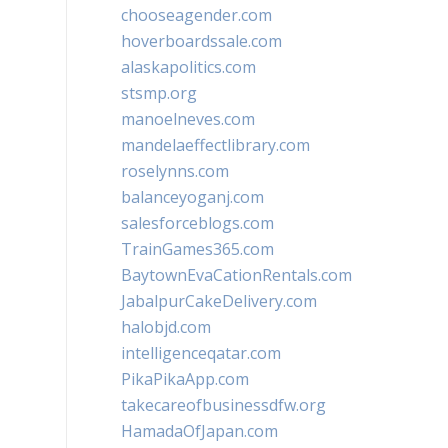
chooseagender.com
hoverboardssale.com
alaskapolitics.com
stsmp.org
manoelneves.com
mandelaeffectlibrary.com
roselynns.com
balanceyoganj.com
salesforceblogs.com
TrainGames365.com
BaytownEvaCationRentals.com
JabalpurCakeDelivery.com
halobjd.com
intelligenceqatar.com
PikaPikaApp.com
takecareofbusinessdfw.org
HamadaOfJapan.com