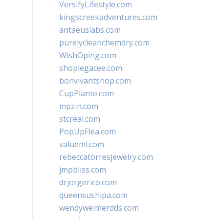
VersifyLifestyle.com
kingscreekadventures.com
antaeuslabs.com
purelycleanchemdry.com
WishOping.com
shoplegacee.com
bonvivantshop.com
CupPlante.com
mpzin.com
stcreal.com
PopUpFlea.com
valueml.com
rebeccatorresjewelry.com
jmpbliss.com
drjorgerico.com
queensushipa.com
wendyweimerdds.com