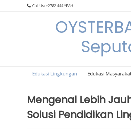
Skip
Call Us: +2782 444 YEAH
to
content
OYSTERBA
Seput
Edukasi Lingkungan
Edukasi Masyaraka
Mengenal Lebih Jauh
Solusi Pendidikan Li