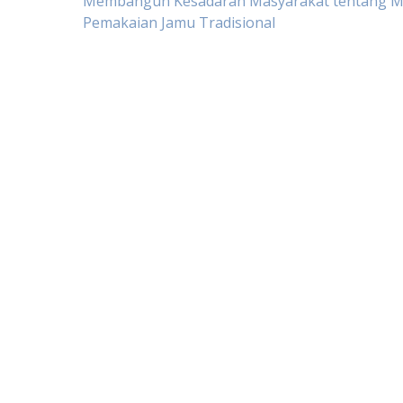
Post
Membangun Kesadaran Masyarakat tentang M
Pemakaian Jamu Tradisional
navigation