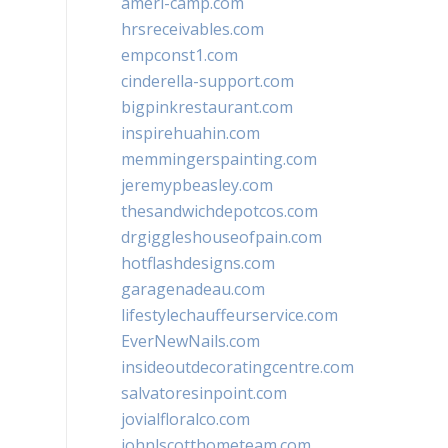
ameri-camp.com
hrsreceivables.com
empconst1.com
cinderella-support.com
bigpinkrestaurant.com
inspirehuahin.com
memmingerspainting.com
jeremypbeasley.com
thesandwichdepotcos.com
drgiggleshouseofpain.com
hotflashdesigns.com
garagenadeau.com
lifestylechauffeurservice.com
EverNewNails.com
insideoutdecoratingcentre.com
salvatoresinpoint.com
jovialfloralco.com
johnlscotthometeam.com