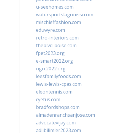
u-seehomes.com
watersportslagonissi.com
mischieffashion.com
eduwyre.com
retro-interiors.com
theblvd-boise.com
fpet2023.org
e-smart2022.org
ngrc2022.org
leesfamilyfoods.com
lewis-lewis-cpas.com
eleontennis.com
cyetus.com
bradfordshops.com
almadenranchsanjose.com
advocatevijay.com
adlibilimler2023.com