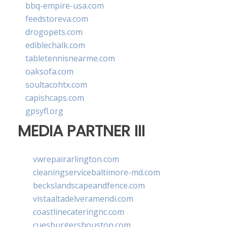
bbq-empire-usa.com
feedstoreva.com
drogopets.com
ediblechalk.com
tabletennisnearme.com
oaksofa.com
soultacohtx.com
capishcaps.com
gpsyfl.org
MEDIA PARTNER III
vwrepairarlington.com
cleaningservicebaltimore-md.com
beckslandscapeandfence.com
vistaaltadelveramendi.com
coastlinecateringnc.com
cuesburgershouston.com