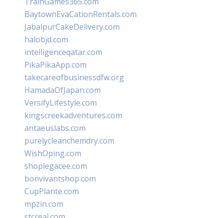
TrainGames365.com
BaytownEvaCationRentals.com
JabalpurCakeDelivery.com
halobjd.com
intelligenceqatar.com
PikaPikaApp.com
takecareofbusinessdfw.org
HamadaOfJapan.com
VersifyLifestyle.com
kingscreekadventures.com
antaeuslabs.com
purelycleanchemdry.com
WishOping.com
shoplegacee.com
bonvivantshop.com
CupPlante.com
mpzin.com
stcreal.com