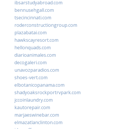
ibsarstudyabroad.com
bennusehgall.com
tsecincinnati.com
roderconstructiongroup.com
plazabatai.com
hawkscayresort.com
hellonquads.com
diarioanimales.com
decogaleri.com
unavozparadios.com
shoes-vert.com
elbotanicopanama.com
shadyoaksrockportrvpark.com
jccoinlaundry.com
kautorepair.com
marjaeswinebar.com
elmazatlanclinton.com