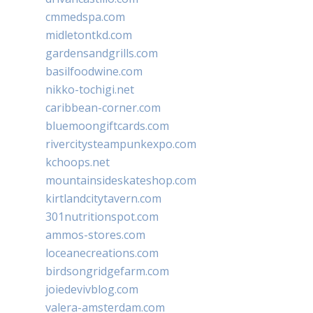
cmmedspa.com
midletontkd.com
gardensandgrills.com
basilfoodwine.com
nikko-tochigi.net
caribbean-corner.com
bluemoongiftcards.com
rivercitysteampunkexpo.com
kchoops.net
mountainsideskateshop.com
kirtlandcitytavern.com
301nutritionspot.com
ammos-stores.com
loceanecreations.com
birdsongridgefarm.com
joiedevivblog.com
valera-amsterdam.com