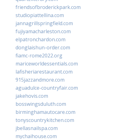
friendsofbroderickpark.com
studiopiattellina.com
jannagrillspringfield.com
fujiyamacharleston.com
elpatronchardon.com
donglaishun-order.com
fiamc-rome2022.org
mariceworldessentials.com
lafisheriarestaurant.com
915jazzandmore.com
aguadulce-countryfair.com
jakehovis.com
bosswingsduluth.com
birminghamautocare.com
tonyscountrykitchen.com
jbellasnailspa.com
mychaihouse.com