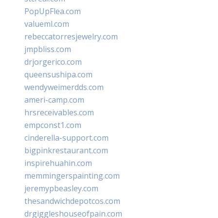
PopUpFlea.com
valueml.com
rebeccatorresjewelry.com
jmpbliss.com
drjorgerico.com
queensushipa.com
wendyweimerdds.com
ameri-camp.com
hrsreceivables.com
empconst1.com
cinderella-support.com
bigpinkrestaurant.com
inspirehuahin.com
memmingerspainting.com
jeremypbeasley.com
thesandwichdepotcos.com
drgiggleshouseofpain.com