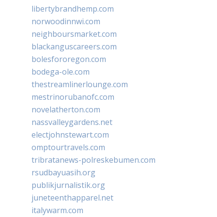
libertybrandhemp.com
norwoodinnwi.com
neighboursmarket.com
blackanguscareers.com
bolesfororegon.com
bodega-ole.com
thestreamlinerlounge.com
mestrinorubanofc.com
novelatherton.com
nassvalleygardens.net
electjohnstewart.com
omptourtravels.com
tribratanews-polreskebumen.com
rsudbayuasih.org
publikjurnalistik.org
juneteenthapparel.net
italywarm.com