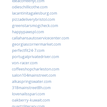
ideacoffeenyc.com
odieschillicothe.com
lacantinitagalesburg.com
pizzadeliverybristol.com
greenstarsmogcheck.com
happypawspl.com
callahansautoservicecenter.com
georgiascornermarket.com
perfectfit24-7.com
portugalprivatedriver.com
von-racer.com
coffeeshopcharleston.com
salon104mainstreet.com
alkaspringswater.com
318mainstreet8h.com
lovenailsspari.com
oakberry-kuwait.com
quartzliterary.com