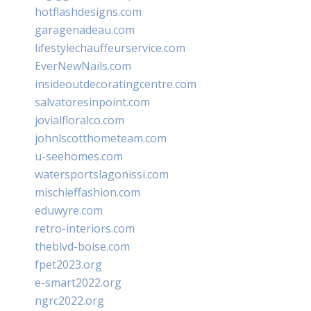
hotflashdesigns.com
garagenadeau.com
lifestylechauffeurservice.com
EverNewNails.com
insideoutdecoratingcentre.com
salvatoresinpoint.com
jovialfloralco.com
johnlscotthometeam.com
u-seehomes.com
watersportslagonissi.com
mischieffashion.com
eduwyre.com
retro-interiors.com
theblvd-boise.com
fpet2023.org
e-smart2022.org
ngrc2022.org