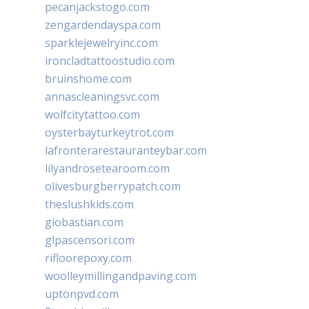
pecanjackstogo.com
zengardendayspa.com
sparklejewelryinc.com
ironcladtattoostudio.com
bruinshome.com
annascleaningsvc.com
wolfcitytattoo.com
oysterbayturkeytrot.com
lafronterarestauranteybar.com
lilyandrosetearoom.com
olivesburgberrypatch.com
theslushkids.com
giobastian.com
glpascensori.com
rifloorepoxy.com
woolleymillingandpaving.com
uptonpvd.com