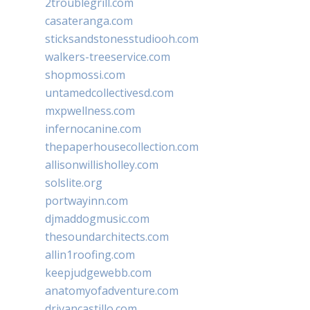
2troublegrill.com
casateranga.com
sticksandstonesstudiooh.com
walkers-treeservice.com
shopmossi.com
untamedcollectivesd.com
mxpwellness.com
infernocanine.com
thepaperhousecollection.com
allisonwillisholley.com
solslite.org
portwayinn.com
djmaddogmusic.com
thesoundarchitects.com
allin1roofing.com
keepjudgewebb.com
anatomyofadventure.com
drivancastillo.com