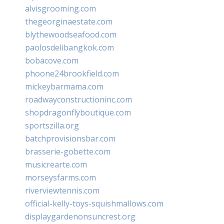
alvisgrooming.com
thegeorginaestate.com
blythewoodseafood.com
paolosdelibangkok.com
bobacove.com
phoone24brookfield.com
mickeybarmama.com
roadwayconstructioninc.com
shopdragonflyboutique.com
sportszilla.org
batchprovisionsbar.com
brasserie-gobette.com
musicrearte.com
morseysfarms.com
riverviewtennis.com
official-kelly-toys-squishmallows.com
displaygardenonsuncrest.org