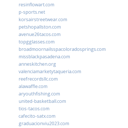
resinflowart.com
p-sports.net
korsairstreetwear.com
petshopallston.com
avenue26tacos.com
topgglasses.com
broadmoornailsspacoloradosprings.com
missblackpasadena.com
anneskitchen.org
valenciamarketytaqueria.com
reefrecordsllc.com
alawaffle.com
aryouthfishing.com
united-basketball.com
tios-tacos.com
cafecito-satx.com
graduacionviu2023.com