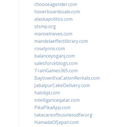
chooseagender.com
hoverboardssale.com
alaskapolitics.com
stsmp.org
manoelneves.com
mandelaeffectlibrary.com
roselynns.com
balanceyoganj.com
salesforceblogs.com
TrainGames365.com
BaytownEvaCationRentals.com
JabalpurCakeDelivery.com
halobjd.com
intelligenceqatar.com
PikaPikaApp.com
takecareofbusinessdfw.org
HamadaOfJapan.com