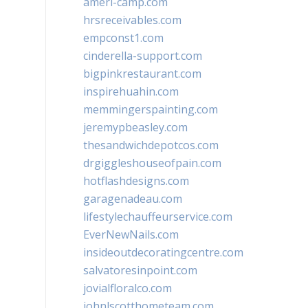
ameri-camp.com
hrsreceivables.com
empconst1.com
cinderella-support.com
bigpinkrestaurant.com
inspirehuahin.com
memmingerspainting.com
jeremypbeasley.com
thesandwichdepotcos.com
drgiggleshouseofpain.com
hotflashdesigns.com
garagenadeau.com
lifestylechauffeurservice.com
EverNewNails.com
insideoutdecoratingcentre.com
salvatoresinpoint.com
jovialfloralco.com
johnlscotthometeam.com