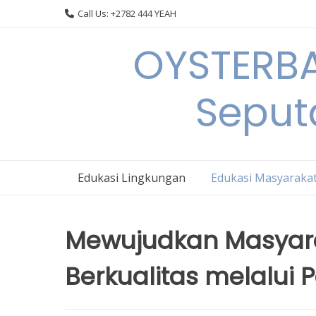
Skip
Call Us: +2782 444 YEAH
to
content
OYSTERBA
Seput
Edukasi Lingkungan
Edukasi Masyaraka
Mewujudkan Masyara
Berkualitas melalui