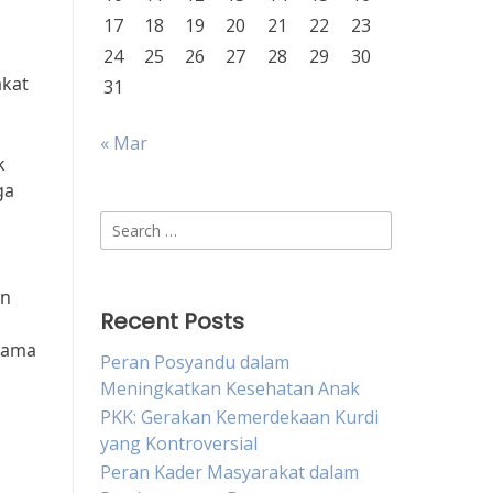
17
18
19
20
21
22
23
24
25
26
27
28
29
30
akat
31
« Mar
k
ga
Search
for:
an
Recent Posts
sama
Peran Posyandu dalam
Meningkatkan Kesehatan Anak
PKK: Gerakan Kemerdekaan Kurdi
yang Kontroversial
Peran Kader Masyarakat dalam