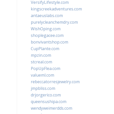
VersifyLifestyle.com
kingscreekadventures.com
antaeuslabs.com
purelycleanchemdry.com
WishOping.com
shoplegacee.com
bonvivantshop.com
CupPlante.com
mpzin.com
stcreal.com
PopUpFlea.com
valueml.com
rebeccatorresjewelry.com
jmpbliss.com
drjorgerico.com
queensushipa.com
wendyweimerdds.com