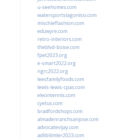
u-seehomes.com
watersportslagonissi.com
mischieffashion.com
eduwyre.com
retro-interiors.com
theblvd-boise.com
fpet2023.org
e-smart2022.org
ngrc2022.org
leesfamilyfoods.com
lewis-lewis-cpas.com
eleontennis.com
cyetus.com
bradfordshops.com
almadenranchsanjose.com
advocatevijay.com
adlibilimler2023.com