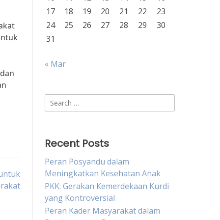
17
18
19
20
21
22
23
24
25
26
27
28
29
30
akat
untuk
31
« Mar
 dan
an
Search
for:
Recent Posts
Peran Posyandu dalam
Meningkatkan Kesehatan Anak
 untuk
rakat
PKK: Gerakan Kemerdekaan Kurdi
yang Kontroversial
Peran Kader Masyarakat dalam