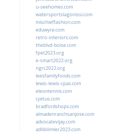
u-seehomes.com
watersportslagonissi.com
mischieffashion.com
eduwyre.com
retro-interiors.com
theblvd-boise.com
fpet2023.org
e-smart2022.org
ngrc2022.org
leesfamilyfoods.com
lewis-lewis-cpas.com
eleontennis.com
cyetus.com
bradfordshops.com
almadenranchsanjose.com
advocatevijay.com
adlibilimler2023.com