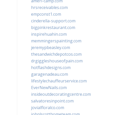
ameri-camp.com
hrsreceivables.com
empconst1.com
cinderella-support.com
bigpinkrestaurant.com
inspirehuahin.com
memmingerspainting.com
jeremypbeasley.com
thesandwichdepotcos.com
drgiggleshouseofpain.com
hotflashdesigns.com
garagenadeau.com
lifestylechauffeurservice.com
EverNewNails.com
insideoutdecoratingcentre.com
salvatoresinpoint.com
jovialfloralco.com
johnlscotthometeam.com