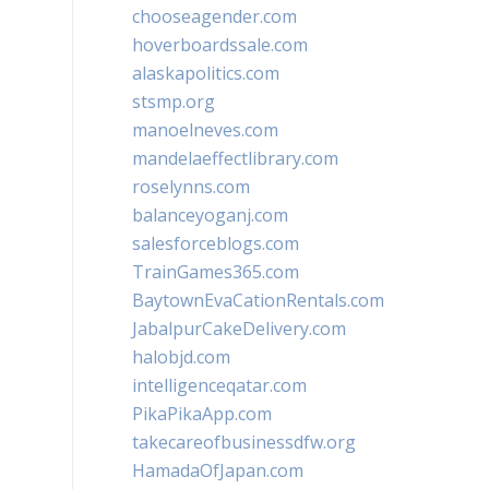
chooseagender.com
hoverboardssale.com
alaskapolitics.com
stsmp.org
manoelneves.com
mandelaeffectlibrary.com
roselynns.com
balanceyoganj.com
salesforceblogs.com
TrainGames365.com
BaytownEvaCationRentals.com
JabalpurCakeDelivery.com
halobjd.com
intelligenceqatar.com
PikaPikaApp.com
takecareofbusinessdfw.org
HamadaOfJapan.com