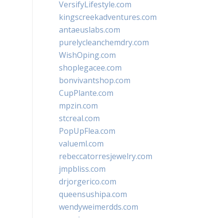
VersifyLifestyle.com
kingscreekadventures.com
antaeuslabs.com
purelycleanchemdry.com
WishOping.com
shoplegacee.com
bonvivantshop.com
CupPlante.com
mpzin.com
stcreal.com
PopUpFlea.com
valueml.com
rebeccatorresjewelry.com
jmpbliss.com
drjorgerico.com
queensushipa.com
wendyweimerdds.com