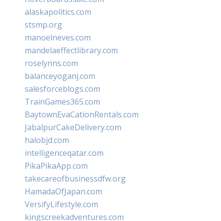
alaskapolitics.com
stsmp.org
manoelneves.com
mandelaeffectlibrary.com
roselynns.com
balanceyoganj.com
salesforceblogs.com
TrainGames365.com
BaytownEvaCationRentals.com
JabalpurCakeDelivery.com
halobjd.com
intelligenceqatar.com
PikaPikaApp.com
takecareofbusinessdfw.org
HamadaOfJapan.com
VersifyLifestyle.com
kingscreekadventures.com