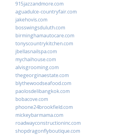
915jazzandmore.com
aguadulce-countryfair.com
jakehovis.com
bosswingsduluth.com
birminghamautocare.com
tonyscountrykitchen.com
jbellasnailspa.com
mychaihouse.com
alvisgrooming.com
thegeorginaestate.com
blythewoodseafood.com
paolosdelibangkok.com
bobacove.com
phoone24brookfield.com
mickeybarmama.com
roadwayconstructioninc.com
shopdragonflyboutique.com