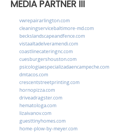
MEDIA PARTNER III
vwrepairarlington.com
cleaningservicebaltimore-md.com
beckslandscapeandfence.com
vistaaltadelveramendi.com
coastlinecateringnc.com
cuesburgershouston.com
psicologiaespecializadaencampeche.com
dmtacos.com
crescentstreetprinting.com
hornopizza.com
driveadragster.com
hematologa.com
lizaivanov.com
guesttinyhomes.com
home-plow-by-meyer.com