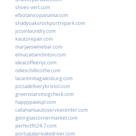
shoes-vert.com
elbotanicopanama.com
shadyoaksrockportrvpark.com
jccoinlaundry.com
kautorepair.com
marjaeswinebar.com
elmazatlanclinton.com
ideacoffeenyc.com
odieschillicothe.com
lacantinitagalesburg.com
pizzadeliverybristol.com
greenstarsmogcheck.com
happypawspl.com
callahansautoservicecenter.com
georgiascornermarket.com
perfectfit24-7.com
portugalprivatedriver.com