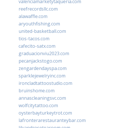
valenciamarketytaqueria.com
reefrecordsllc.com
alawaffle.com
aryouthfishing.com
united-basketball.com
tios-tacos.com
cafecito-satx.com
graduacionviu2023.com
pecanjackstogo.com
zengardendayspa.com
sparklejewelryinc.com
ironcladtattoostudio.com
bruinshome.com
annascleaningsvc.com
wolfcitytattoo.com
oysterbayturkeytrot.com
lafronterarestauranteybar.com
lilyandrosetearoom.com