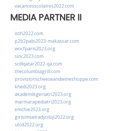
vacancesscolaires2022.com
MEDIA PARTNER II
isth2022.com
p2b2pabi2023-makassar.com
wocfparis2023.org
sinc2023.com
scdlqatar2022-qa.com
thecolumbiagrill.com
provisionscheeseandwineshoppe.com
khedi2023.org
akademikgeriatri2023.org
marmarapediatri2023.org
emchie2023.org
girisimselradyoloji2022.org
utcd2022.org