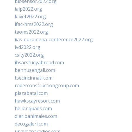
biosensor2022.org
ialp2022.org
klivet2022.org
ifac-hms2022.org
taoms2022.org
iias-euromena-conference2022.org
ivd2022.org
csity2022.org
ibsarstudyabroad.com
bennusehgall.com
tsecincinnati.com
roderconstructiongroup.com
plazabatai.com
hawkscayresort.com
hellonquads.com
diarioanimales.com
decogaleri.com
unavozparadios.com