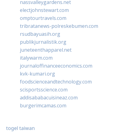
nassvalleygardens.net
electjohnstewart.com
omptourtravels.com
tribratanews-polreskebumen.com
rsudbayuasih.org
publikjurnalistik.org
juneteenthapparel.net
italywarm.com
journaloffinanceeconomics.com
kvk-kumari.org
foodscienceandtechnology.com
scisportsscience.com
addisababacuisineaz.com
burgerimcamas.com
togel taiwan