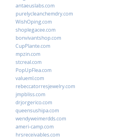
antaeuslabs.com
purelycleanchemdry.com
WishOping.com
shoplegacee.com
bonvivantshop.com
CupPlante.com
mpzin.com
stcreal.com
PopUpFlea.com
valueml.com
rebeccatorresjewelry.com
jmpbliss.com
drjorgerico.com
queensushipa.com
wendyweimerdds.com
ameri-camp.com
hrsreceivables.com