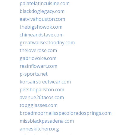
palatelatincuisine.com
blackdoglegacy.com
eatvivahouston.com
thebigshowok.com
chimeandstave.com
greatwallseafoodny.com
theloverose.com
gabriovoice.com
resinflowart.com
p-sports.net
korsairstreetwear.com
petshopallston.com
avenue26tacos.com
topgglasses.com
broadmoornailsspacoloradosprings.com
missblackpasadena.com
anneskitchen.org