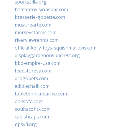
sportszilla.org
batchprovisionsbar.com
brasserie-gobette.com
musicrearte.com
morseysfarms.com
riverviewtennis.com
official-kelly-toys-squishmallows.com
displaygardenonsuncrest.org
bbq-empire-usa.com
feedstoreva.com
drogopets.com
ediblechalk.com
tabletennisnearme.com
oaksofa.com
soultacohtx.com
capishcaps.com
gpsyfl.org