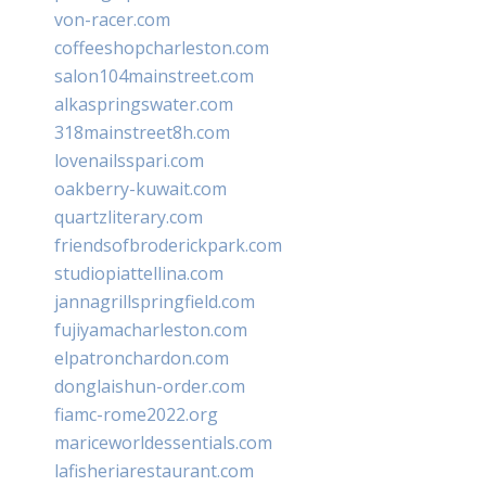
von-racer.com
coffeeshopcharleston.com
salon104mainstreet.com
alkaspringswater.com
318mainstreet8h.com
lovenailsspari.com
oakberry-kuwait.com
quartzliterary.com
friendsofbroderickpark.com
studiopiattellina.com
jannagrillspringfield.com
fujiyamacharleston.com
elpatronchardon.com
donglaishun-order.com
fiamc-rome2022.org
mariceworldessentials.com
lafisheriarestaurant.com