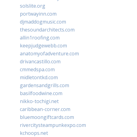
solslite.org
portwayinn.com
djmaddogmusic.com
thesoundarchitects.com
allin1roofing.com
keepjudgewebb.com
anatomyofadventure.com
drivancastillo.com
cmmedspa.com
midletontkd.com
gardensandgrills.com
basilfoodwine.com
nikko-tochigi.net
caribbean-corner.com
bluemoongiftcards.com
rivercitysteampunkexpo.com
kchoops.net