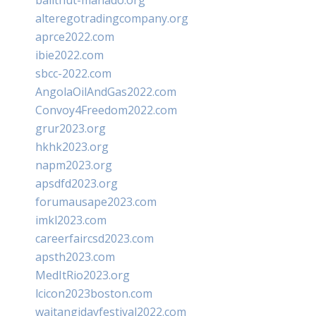
balithut-manado.org
alteregotradingcompany.org
aprce2022.com
ibie2022.com
sbcc-2022.com
AngolaOilAndGas2022.com
Convoy4Freedom2022.com
grur2023.org
hkhk2023.org
napm2023.org
apsdfd2023.org
forumausape2023.com
imkl2023.com
careerfaircsd2023.com
apsth2023.com
MedItRio2023.org
lcicon2023boston.com
waitangidayfestival2022.com