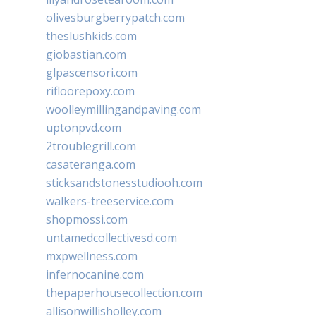
olivesburgberrypatch.com
theslushkids.com
giobastian.com
glpascensori.com
rifloorepoxy.com
woolleymillingandpaving.com
uptonpvd.com
2troublegrill.com
casateranga.com
sticksandstonesstudiooh.com
walkers-treeservice.com
shopmossi.com
untamedcollectivesd.com
mxpwellness.com
infernocanine.com
thepaperhousecollection.com
allisonwillisholley.com