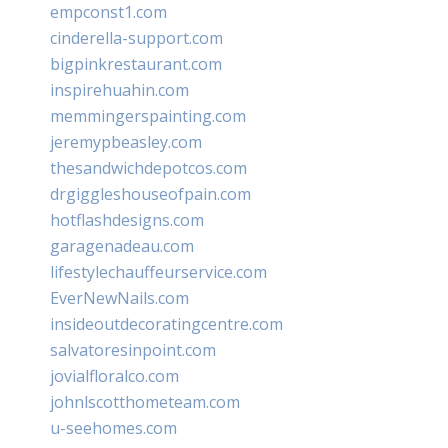
empconst1.com
cinderella-support.com
bigpinkrestaurant.com
inspirehuahin.com
memmingerspainting.com
jeremypbeasley.com
thesandwichdepotcos.com
drgiggleshouseofpain.com
hotflashdesigns.com
garagenadeau.com
lifestylechauffeurservice.com
EverNewNails.com
insideoutdecoratingcentre.com
salvatoresinpoint.com
jovialfloralco.com
johnlscotthometeam.com
u-seehomes.com