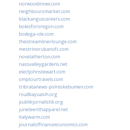
norwoodinnwi.com
neighboursmarket.com
blackanguscareers.com
bolesfororegon.com
bodega-ole.com
thestreamlinerlounge.com
mestrinorubanofc.com
novelatherton.com
nassvalleygardens.net
electjohnstewart.com
omptourtravels.com
tribratanews-polreskebumen.com
rsudbayuasih.org
publikjurnalistik.org
juneteenthapparel.net
italywarm.com
journaloffinanceeconomics.com