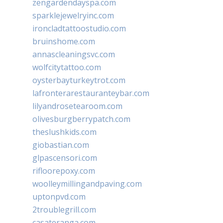
zengardendayspa.com
sparklejewelryinc.com
ironcladtattoostudio.com
bruinshome.com
annascleaningsvc.com
wolfcitytattoo.com
oysterbayturkeytrot.com
lafronterarestauranteybar.com
lilyandrosetearoom.com
olivesburgberrypatch.com
theslushkids.com
giobastian.com
glpascensori.com
rifloorepoxy.com
woolleymillingandpaving.com
uptonpvd.com
2troublegrill.com
casateranga.com