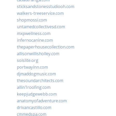
sticksandstonesstudiooh.com
walkers-treeservice.com
shopmossi.com
untamedcollectivesd.com
mxpwellness.com
infernocanine.com
thepaperhousecollection.com
allisonwillisholley.com
solslite.org
portwayinn.com
djmaddogmusic.com
thesoundarchitects.com
allin1roofing.com
keepjudgewebb.com
anatomyofadventure.com
drivancastillo.com
cmmedspa.com