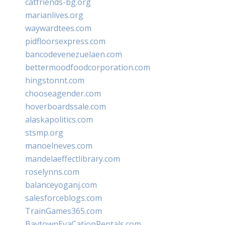
catfriends-bg.org
marianlives.org
waywardtees.com
pidfloorsexpress.com
bancodevenezuelaen.com
bettermoodfoodcorporation.com
hingstonnt.com
chooseagender.com
hoverboardssale.com
alaskapolitics.com
stsmp.org
manoelneves.com
mandelaeffectlibrary.com
roselynns.com
balanceyoganj.com
salesforceblogs.com
TrainGames365.com
BaytownEvaCationRentals.com