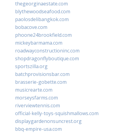
thegeorginaestate.com
blythewoodseafood.com
paolosdelibangkok.com
bobacove.com
phoone24brookfield.com
mickeybarmama.com
roadwayconstructioninc.com
shopdragonflyboutique.com
sportszilla.org
batchprovisionsbar.com
brasserie-gobette.com
musicrearte.com
morseysfarms.com
riverviewtennis.com
official-kelly-toys-squishmallows.com
displaygardenonsuncrest.org
bbq-empire-usa.com