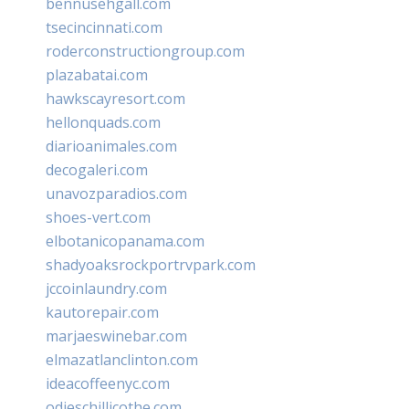
bennusehgall.com
tsecincinnati.com
roderconstructiongroup.com
plazabatai.com
hawkscayresort.com
hellonquads.com
diarioanimales.com
decogaleri.com
unavozparadios.com
shoes-vert.com
elbotanicopanama.com
shadyoaksrockportrvpark.com
jccoinlaundry.com
kautorepair.com
marjaeswinebar.com
elmazatlanclinton.com
ideacoffeenyc.com
odieschillicothe.com