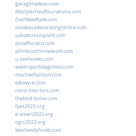
garagenadeau.com
lifestylechauffeurservice.com
EverNewNails.com
insideoutdecoratingcentre.com
salvatoresinpoint.com
jovialfloralco.com
johnlscotthometeam.com
u-seehomes.com
watersportslagonissi.com
mischieffashion.com
eduwyre.com
retro-interiors.com
theblvd-boise.com
fpet2023.org
e-smart2022.org
ngrc2022.org
leesfamilyfoods.com