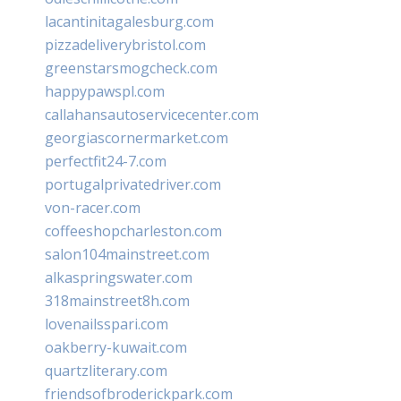
lacantinitagalesburg.com
pizzadeliverybristol.com
greenstarsmogcheck.com
happypawspl.com
callahansautoservicecenter.com
georgiascornermarket.com
perfectfit24-7.com
portugalprivatedriver.com
von-racer.com
coffeeshopcharleston.com
salon104mainstreet.com
alkaspringswater.com
318mainstreet8h.com
lovenailsspari.com
oakberry-kuwait.com
quartzliterary.com
friendsofbroderickpark.com