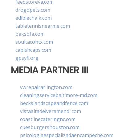
feedstoreva.com
drogopets.com
ediblechalk.com
tabletennisnearme.com
oaksofa.com
soultacohtx.com
capishcaps.com
gpsyfl.org
MEDIA PARTNER III
vwrepairarlington.com
cleaningservicebaltimore-md.com
beckslandscapeandfence.com
vistaaltadelveramendi.com
coastlinecateringnc.com
cuesburgershouston.com
psicologiaespecializadaencampeche.com