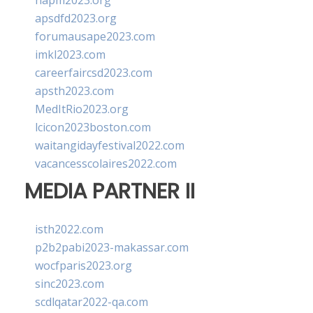
napm2023.org
apsdfd2023.org
forumausape2023.com
imkl2023.com
careerfaircsd2023.com
apsth2023.com
MedItRio2023.org
lcicon2023boston.com
waitangidayfestival2022.com
vacancesscolaires2022.com
MEDIA PARTNER II
isth2022.com
p2b2pabi2023-makassar.com
wocfparis2023.org
sinc2023.com
scdlqatar2022-qa.com