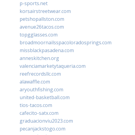
p-sports.net
korsairstreetwear.com
petshopallston.com
avenue26tacos.com
topgglasses.com
broadmoornailsspacoloradosprings.com
missblackpasadena.com
anneskitchen.org
valenciamarketytaqueria.com
reefrecordsllc.com
alawaffle.com
aryouthfishing.com
united-basketball.com
tios-tacos.com
cafecito-satx.com
graduacionviu2023.com
pecanjackstogo.com