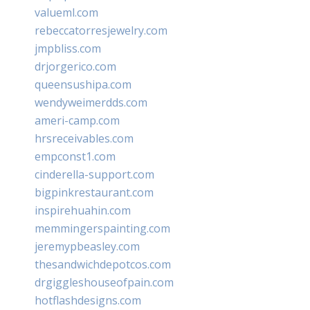
valueml.com
rebeccatorresjewelry.com
jmpbliss.com
drjorgerico.com
queensushipa.com
wendyweimerdds.com
ameri-camp.com
hrsreceivables.com
empconst1.com
cinderella-support.com
bigpinkrestaurant.com
inspirehuahin.com
memmingerspainting.com
jeremypbeasley.com
thesandwichdepotcos.com
drgiggleshouseofpain.com
hotflashdesigns.com