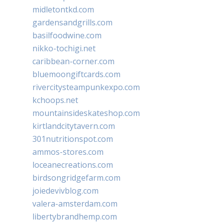
midletontkd.com
gardensandgrills.com
basilfoodwine.com
nikko-tochigi.net
caribbean-corner.com
bluemoongiftcards.com
rivercitysteampunkexpo.com
kchoops.net
mountainsideskateshop.com
kirtlandcitytavern.com
301nutritionspot.com
ammos-stores.com
loceanecreations.com
birdsongridgefarm.com
joiedevivblog.com
valera-amsterdam.com
libertybrandhemp.com