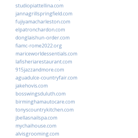
studiopiattellina.com
jannagrillspringfield.com
fujiyamacharleston.com
elpatronchardon.com
donglaishun-order.com
fiamc-rome2022.org
mariceworldessentials.com
lafisheriarestaurant.com
915jazzandmore.com
aguadulce-countryfair.com
jakehovis.com
bosswingsduluth.com
birminghamautocare.com
tonyscountrykitchen.com
jbellasnailspa.com
mychaihouse.com
alvisgrooming.com