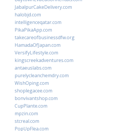
JabalpurCakeDelivery.com
halobjd.com
intelligenceqatar.com
PikaPikaApp.com
takecareofbusinessdfw.org
HamadaOfJapan.com
VersifyLifestyle.com
kingscreekadventures.com
antaeuslabs.com
purelycleanchemdry.com
WishOping.com
shoplegacee.com
bonvivantshop.com
CupPlante.com
mpzin.com
stcreal.com
PopUpFlea.com