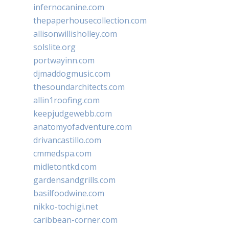
infernocanine.com
thepaperhousecollection.com
allisonwillisholley.com
solslite.org
portwayinn.com
djmaddogmusic.com
thesoundarchitects.com
allin1roofing.com
keepjudgewebb.com
anatomyofadventure.com
drivancastillo.com
cmmedspa.com
midletontkd.com
gardensandgrills.com
basilfoodwine.com
nikko-tochigi.net
caribbean-corner.com