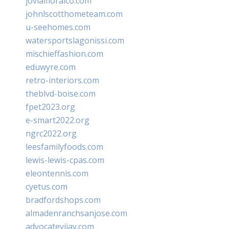
jovialfloralco.com
johnlscotthometeam.com
u-seehomes.com
watersportslagonissi.com
mischieffashion.com
eduwyre.com
retro-interiors.com
theblvd-boise.com
fpet2023.org
e-smart2022.org
ngrc2022.org
leesfamilyfoods.com
lewis-lewis-cpas.com
eleontennis.com
cyetus.com
bradfordshops.com
almadenranchsanjose.com
advocatevijay.com