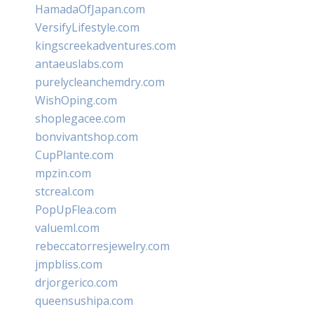
HamadaOfJapan.com
VersifyLifestyle.com
kingscreekadventures.com
antaeuslabs.com
purelycleanchemdry.com
WishOping.com
shoplegacee.com
bonvivantshop.com
CupPlante.com
mpzin.com
stcreal.com
PopUpFlea.com
valueml.com
rebeccatorresjewelry.com
jmpbliss.com
drjorgerico.com
queensushipa.com