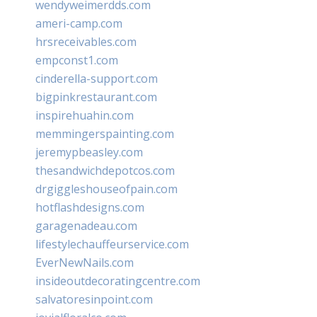
wendyweimerdds.com
ameri-camp.com
hrsreceivables.com
empconst1.com
cinderella-support.com
bigpinkrestaurant.com
inspirehuahin.com
memmingerspainting.com
jeremypbeasley.com
thesandwichdepotcos.com
drgiggleshouseofpain.com
hotflashdesigns.com
garagenadeau.com
lifestylechauffeurservice.com
EverNewNails.com
insideoutdecoratingcentre.com
salvatoresinpoint.com