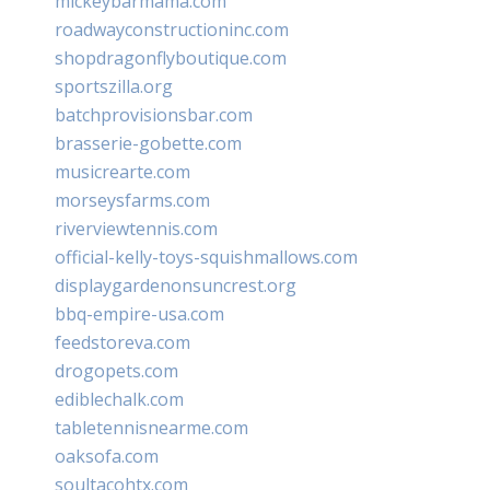
mickeybarmama.com
roadwayconstructioninc.com
shopdragonflyboutique.com
sportszilla.org
batchprovisionsbar.com
brasserie-gobette.com
musicrearte.com
morseysfarms.com
riverviewtennis.com
official-kelly-toys-squishmallows.com
displaygardenonsuncrest.org
bbq-empire-usa.com
feedstoreva.com
drogopets.com
ediblechalk.com
tabletennisnearme.com
oaksofa.com
soultacohtx.com