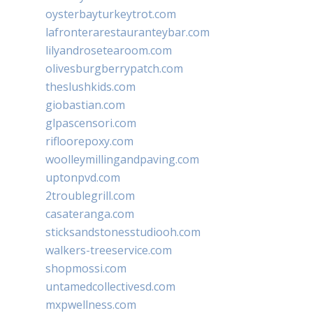
oysterbayturkeytrot.com
lafronterarestauranteybar.com
lilyandrosetearoom.com
olivesburgberrypatch.com
theslushkids.com
giobastian.com
glpascensori.com
rifloorepoxy.com
woolleymillingandpaving.com
uptonpvd.com
2troublegrill.com
casateranga.com
sticksandstonesstudiooh.com
walkers-treeservice.com
shopmossi.com
untamedcollectivesd.com
mxpwellness.com