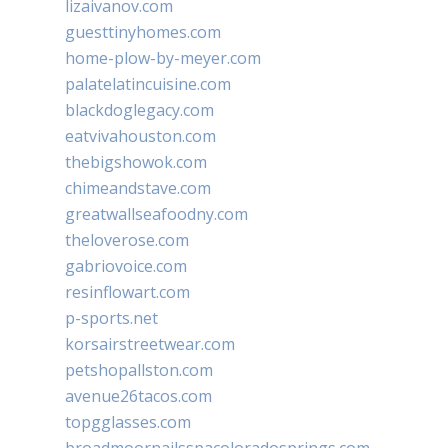
lizaivanov.com
guesttinyhomes.com
home-plow-by-meyer.com
palatelatincuisine.com
blackdoglegacy.com
eatvivahouston.com
thebigshowok.com
chimeandstave.com
greatwallseafoodny.com
theloverose.com
gabriovoice.com
resinflowart.com
p-sports.net
korsairstreetwear.com
petshopallston.com
avenue26tacos.com
topgglasses.com
broadmoornailsspacoloradosprings.com