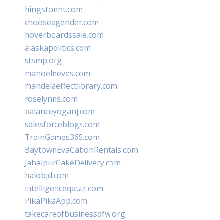
hingstonnt.com
chooseagender.com
hoverboardssale.com
alaskapolitics.com
stsmp.org
manoelneves.com
mandelaeffectlibrary.com
roselynns.com
balanceyoganj.com
salesforceblogs.com
TrainGames365.com
BaytownEvaCationRentals.com
JabalpurCakeDelivery.com
halobjd.com
intelligenceqatar.com
PikaPikaApp.com
takecareofbusinessdfw.org