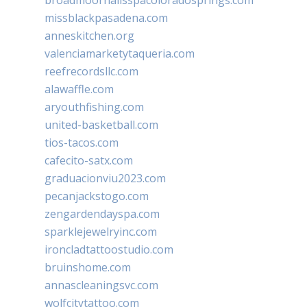
missblackpasadena.com
anneskitchen.org
valenciamarketytaqueria.com
reefrecordsllc.com
alawaffle.com
aryouthfishing.com
united-basketball.com
tios-tacos.com
cafecito-satx.com
graduacionviu2023.com
pecanjackstogo.com
zengardendayspa.com
sparklejewelryinc.com
ironcladtattoostudio.com
bruinshome.com
annascleaningsvc.com
wolfcitytattoo.com