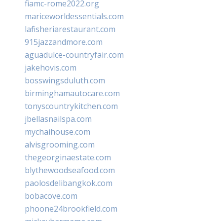
fiamc-rome2022.org
mariceworldessentials.com
lafisheriarestaurant.com
915jazzandmore.com
aguadulce-countryfair.com
jakehovis.com
bosswingsduluth.com
birminghamautocare.com
tonyscountrykitchen.com
jbellasnailspa.com
mychaihouse.com
alvisgrooming.com
thegeorginaestate.com
blythewoodseafood.com
paolosdelibangkok.com
bobacove.com
phoone24brookfield.com