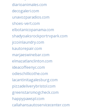
diarioanimales.com
decogaleri.com
unavozparadios.com
shoes-vert.com
elbotanicopanama.com
shadyoaksrockportrvpark.com
jccoinlaundry.com
kautorepair.com
marjaeswinebar.com
elmazatlanclinton.com
ideacoffeenyc.com
odieschillicothe.com
lacantinitagalesburg.com
pizzadeliverybristol.com
greenstarsmogcheck.com
happypawspl.com
callahansautoservicecenter.com