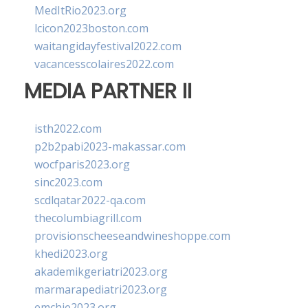
MedItRio2023.org
lcicon2023boston.com
waitangidayfestival2022.com
vacancesscolaires2022.com
MEDIA PARTNER II
isth2022.com
p2b2pabi2023-makassar.com
wocfparis2023.org
sinc2023.com
scdlqatar2022-qa.com
thecolumbiagrill.com
provisionscheeseandwineshoppe.com
khedi2023.org
akademikgeriatri2023.org
marmarapediatri2023.org
emchie2023.org