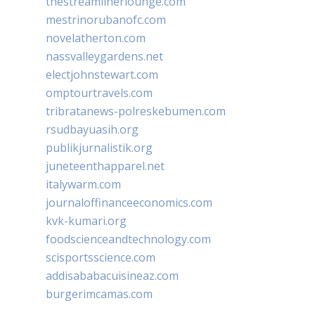
thestreamlinerlounge.com
mestrinorubanofc.com
novelatherton.com
nassvalleygardens.net
electjohnstewart.com
omptourtravels.com
tribratanews-polreskebumen.com
rsudbayuasih.org
publikjurnalistik.org
juneteenthapparel.net
italywarm.com
journaloffinanceeconomics.com
kvk-kumari.org
foodscienceandtechnology.com
scisportsscience.com
addisababacuisineaz.com
burgerimcamas.com