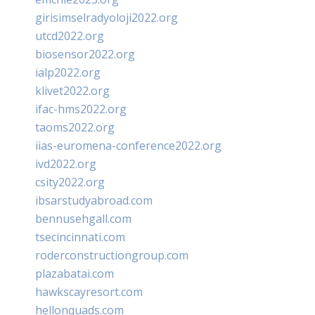
girisimselradyoloji2022.org
utcd2022.org
biosensor2022.org
ialp2022.org
klivet2022.org
ifac-hms2022.org
taoms2022.org
iias-euromena-conference2022.org
ivd2022.org
csity2022.org
ibsarstudyabroad.com
bennusehgall.com
tsecincinnati.com
roderconstructiongroup.com
plazabatai.com
hawkscayresort.com
hellonquads.com