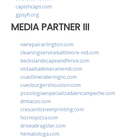
capishcaps.com
gpsyfl.org
MEDIA PARTNER III
vwrepairarlington.com
cleaningservicebaltimore-md.com
beckslandscapeandfence.com
vistaaltadelveramendi.com
coastlinecateringnc.com
cuesburgershouston.com
psicologiaespecializadaencampeche.com
dmtacos.com
crescentstreetprinting.com
hornopizza.com
driveadragster.com
hematologa.com