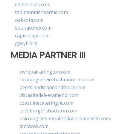
ediblechalk.com
tabletennisnearme.com
oaksofa.com
soultacohtx.com
capishcaps.com
gpsyfl.org
MEDIA PARTNER III
vwrepairarlington.com
cleaningservicebaltimore-md.com
beckslandscapeandfence.com
vistaaltadelveramendi.com
coastlinecateringnc.com
cuesburgershouston.com
psicologiaespecializadaencampeche.com
dmtacos.com
crescentstreetprinting.com