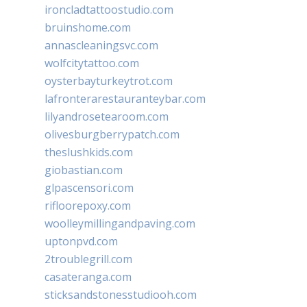
ironcladtattoostudio.com
bruinshome.com
annascleaningsvc.com
wolfcitytattoo.com
oysterbayturkeytrot.com
lafronterarestauranteybar.com
lilyandrosetearoom.com
olivesburgberrypatch.com
theslushkids.com
giobastian.com
glpascensori.com
rifloorepoxy.com
woolleymillingandpaving.com
uptonpvd.com
2troublegrill.com
casateranga.com
sticksandstonesstudiooh.com