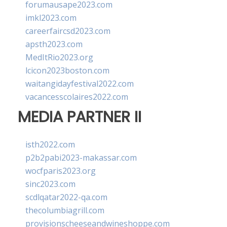
forumausape2023.com
imkl2023.com
careerfaircsd2023.com
apsth2023.com
MedItRio2023.org
lcicon2023boston.com
waitangidayfestival2022.com
vacancesscolaires2022.com
MEDIA PARTNER II
isth2022.com
p2b2pabi2023-makassar.com
wocfparis2023.org
sinc2023.com
scdlqatar2022-qa.com
thecolumbiagrill.com
provisionscheeseandwineshoppe.com