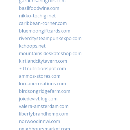
gardensandgrills.com
basilfoodwine.com
nikko-tochigi.net
caribbean-corner.com
bluemoongiftcards.com
rivercitysteampunkexpo.com
kchoops.net
mountainsideskateshop.com
kirtlandcitytavern.com
301nutritionspot.com
ammos-stores.com
loceanecreations.com
birdsongridgefarm.com
joiedevivblog.com
valera-amsterdam.com
libertybrandhemp.com
norwoodinnwi.com
neighboursmarket.com