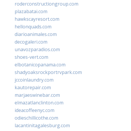
roderconstructiongroup.com
plazabatai.com
hawkscayresort.com
hellonquads.com
diarioanimales.com
decogaleri.com
unavozparadios.com
shoes-vert.com
elbotanicopanama.com
shadyoaksrockportrvpark.com
jccoinlaundry.com
kautorepair.com
marjaeswinebar.com
elmazatlanclinton.com
ideacoffeenyc.com
odieschillicothe.com
lacantinitagalesburg.com