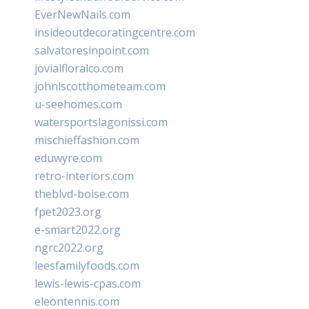
EverNewNails.com
insideoutdecoratingcentre.com
salvatoresinpoint.com
jovialfloralco.com
johnlscotthometeam.com
u-seehomes.com
watersportslagonissi.com
mischieffashion.com
eduwyre.com
retro-interiors.com
theblvd-boise.com
fpet2023.org
e-smart2022.org
ngrc2022.org
leesfamilyfoods.com
lewis-lewis-cpas.com
eleontennis.com