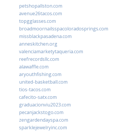
petshopallston.com
avenue26tacos.com
topgglasses.com
broadmoornailsspacoloradosprings.com
missblackpasadena.com
anneskitchen.org
valenciamarketytaqueria.com
reefrecordsllc.com
alawaffle.com
aryouthfishing.com
united-basketball.com
tios-tacos.com
cafecito-satx.com
graduacionviu2023.com
pecanjackstogo.com
zengardendayspa.com
sparklejewelryinc.com