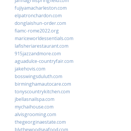
jannagrillspringfield.com
fujiyamacharleston.com
elpatronchardon.com
donglaishun-order.com
fiamc-rome2022.org
mariceworldessentials.com
lafisheriarestaurant.com
915jazzandmore.com
aguadulce-countryfair.com
jakehovis.com
bosswingsduluth.com
birminghamautocare.com
tonyscountrykitchen.com
jbellasnailspa.com
mychaihouse.com
alvisgrooming.com
thegeorginaestate.com
blythewoodseafood.com