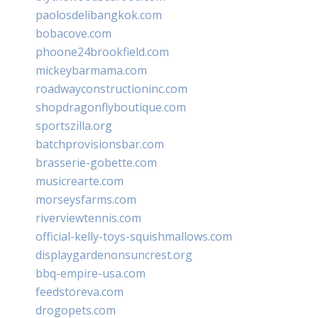
paolosdelibangkok.com
bobacove.com
phoone24brookfield.com
mickeybarmama.com
roadwayconstructioninc.com
shopdragonflyboutique.com
sportszilla.org
batchprovisionsbar.com
brasserie-gobette.com
musicrearte.com
morseysfarms.com
riverviewtennis.com
official-kelly-toys-squishmallows.com
displaygardenonsuncrest.org
bbq-empire-usa.com
feedstoreva.com
drogopets.com