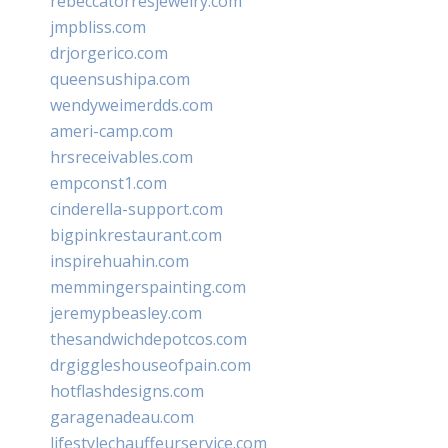
rebeccatorresjewelry.com
jmpbliss.com
drjorgerico.com
queensushipa.com
wendyweimerdds.com
ameri-camp.com
hrsreceivables.com
empconst1.com
cinderella-support.com
bigpinkrestaurant.com
inspirehuahin.com
memmingerspainting.com
jeremypbeasley.com
thesandwichdepotcos.com
drgiggleshouseofpain.com
hotflashdesigns.com
garagenadeau.com
lifestylechauffeurservice.com