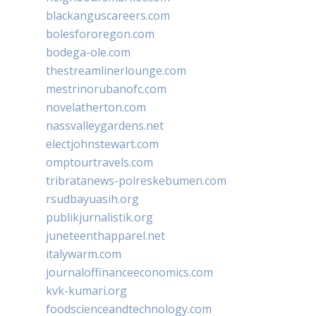
blackanguscareers.com
bolesfororegon.com
bodega-ole.com
thestreamlinerlounge.com
mestrinorubanofc.com
novelatherton.com
nassvalleygardens.net
electjohnstewart.com
omptourtravels.com
tribratanews-polreskebumen.com
rsudbayuasih.org
publikjurnalistik.org
juneteenthapparel.net
italywarm.com
journaloffinanceeconomics.com
kvk-kumari.org
foodscienceandtechnology.com