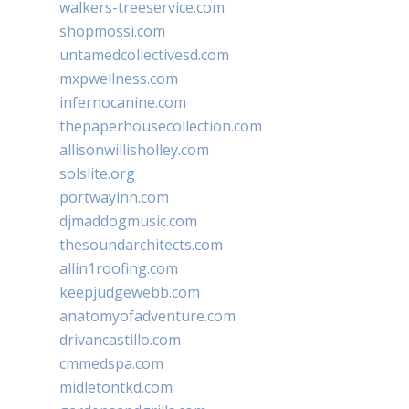
walkers-treeservice.com
shopmossi.com
untamedcollectivesd.com
mxpwellness.com
infernocanine.com
thepaperhousecollection.com
allisonwillisholley.com
solslite.org
portwayinn.com
djmaddogmusic.com
thesoundarchitects.com
allin1roofing.com
keepjudgewebb.com
anatomyofadventure.com
drivancastillo.com
cmmedspa.com
midletontkd.com