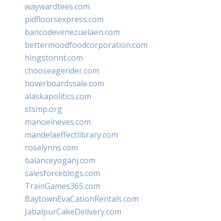
waywardtees.com
pidfloorsexpress.com
bancodevenezuelaen.com
bettermoodfoodcorporation.com
hingstonnt.com
chooseagender.com
hoverboardssale.com
alaskapolitics.com
stsmp.org
manoelneves.com
mandelaeffectlibrary.com
roselynns.com
balanceyoganj.com
salesforceblogs.com
TrainGames365.com
BaytownEvaCationRentals.com
JabalpurCakeDelivery.com