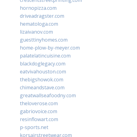
hornopizza.com
driveadragster.com
hematologa.com
lizaivanov.com
guesttinyhomes.com
home-plow-by-meyer.com
palatelatincuisine.com
blackdoglegacy.com
eatvivahouston.com
thebigshowok.com
chimeandstave.com
greatwallseafoodny.com
theloverose.com
gabriovoice.com
resinflowart.com
p-sports.net
korsairstreetwear.com