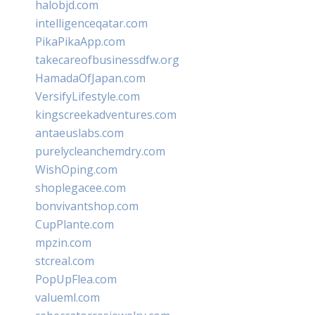
halobjd.com
intelligenceqatar.com
PikaPikaApp.com
takecareofbusinessdfw.org
HamadaOfJapan.com
VersifyLifestyle.com
kingscreekadventures.com
antaeuslabs.com
purelycleanchemdry.com
WishOping.com
shoplegacee.com
bonvivantshop.com
CupPlante.com
mpzin.com
stcreal.com
PopUpFlea.com
valueml.com