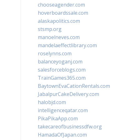
chooseagender.com
hoverboardssale.com
alaskapolitics.com
stsmp.org
manoelneves.com
mandelaeffectlibrary.com
roselynns.com
balanceyoganj.com
salesforceblogs.com
TrainGames365.com
BaytownEvaCationRentals.com
JabalpurCakeDelivery.com
halobjd.com
intelligenceqatar.com
PikaPikaApp.com
takecareofbusinessdfw.org
HamadaOfJapan.com