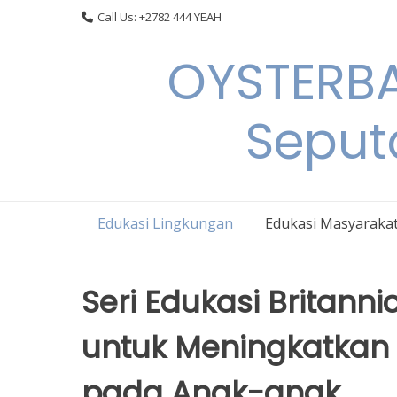
Skip
Call Us: +2782 444 YEAH
to
content
OYSTERBA
Seput
Edukasi Lingkungan
Edukasi Masyaraka
Seri Edukasi Britanni
untuk Meningkatkan
pada Anak-anak