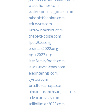
u-seehomes.com
watersportslagonissi.com
mischieffashion.com
eduwyre.com
retro-interiors.com
theblvd-boise.com
fpet2023.org
e-smart2022.org
ngrc2022.org
leesfamilyfoods.com
lewis-lewis-cpas.com
eleontennis.com
cyetus.com
bradfordshops.com
almadenranchsanjose.com
advocatevijay.com
adlibilimler2023.com