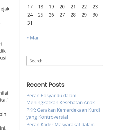
17
18
19
20
21
22
23
sejak
24
25
26
27
28
29
30
-
31
« Mar
i
dik
usi
Search
for:
Recent Posts
ilai
Peran Posyandu dalam
ta.”
Meningkatkan Kesehatan Anak
PKK: Gerakan Kemerdekaan Kurdi
bih
yang Kontroversial
Peran Kader Masyarakat dalam
ni.