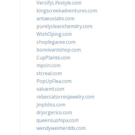
VersifyLifestyle.com
kingscreekadventures.com
antaeuslabs.com
purelycleanchemdry.com
WishOping.com
shoplegacee.com
bonvivantshop.com
CupPlante.com
mpzin.com
stcreal.com
PopUpFlea.com
valueml.com
rebeccatorresjewelry.com
jmpbliss.com
drjorgerico.com
queensushipa.com
wendyweimerdds.com