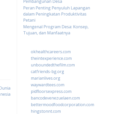
Pembangunan Desa
Peran Penting Penyuluh Lapangan
dalam Peningkatan Produktivitas
Petani
Mengenal Program Desa: Konsep,
Tujuan, dan Manfaatnya
okhealthcareers.com
theintexperience.com
unboundedthefilm.com
catfriends-bg.org
marianlives.org
waywardtees.com
Dunia
pidfloorsexpress.com
onesia
bancodevenezuelaen.com
bettermoodfoodcorporation.com
hingstonnt.com