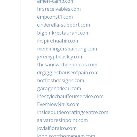
ameri-camp.com
hrsreceivables.com
empconst1.com
cinderella-support.com
bigpinkrestaurant.com
inspirehuahin.com
memmingerspainting.com
jeremypbeasley.com
thesandwichdepotcos.com
drgiggleshouseofpain.com
hotflashdesigns.com
garagenadeau.com
lifestylechauffeurservice.com
EverNewNails.com
insideoutdecoratingcentre.com
salvatoresinpoint.com
jovialfloralco.com
johnlscotthometeam.com