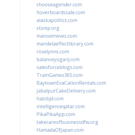
chooseagender.com
hoverboardssale.com
alaskapolitics.com
stsmp.org
manoelneves.com
mandelaeffectlibrary.com
roselynns.com
balanceyoganj.com
salesforceblogs.com
TrainGames365.com
BaytownEvaCationRentals.com
JabalpurCakeDelivery.com
halobjd.com
intelligenceqatar.com
PikaPikaApp.com
takecareofbusinessdfw.org
HamadaOfJapan.com