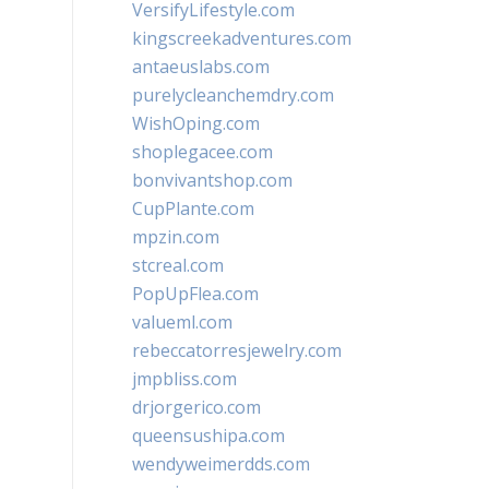
VersifyLifestyle.com
kingscreekadventures.com
antaeuslabs.com
purelycleanchemdry.com
WishOping.com
shoplegacee.com
bonvivantshop.com
CupPlante.com
mpzin.com
stcreal.com
PopUpFlea.com
valueml.com
rebeccatorresjewelry.com
jmpbliss.com
drjorgerico.com
queensushipa.com
wendyweimerdds.com