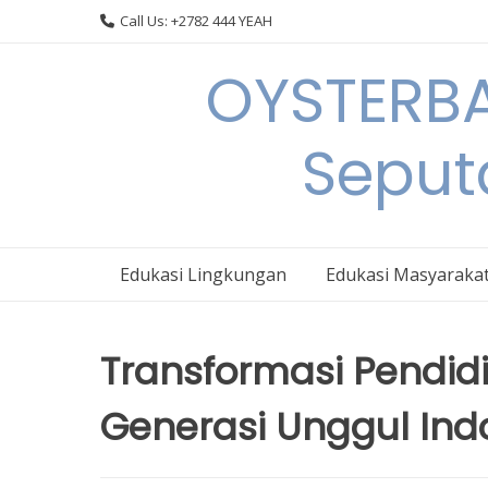
Skip
Call Us: +2782 444 YEAH
to
content
OYSTERBA
Seput
Edukasi Lingkungan
Edukasi Masyaraka
Transformasi Pendi
Generasi Unggul Ind