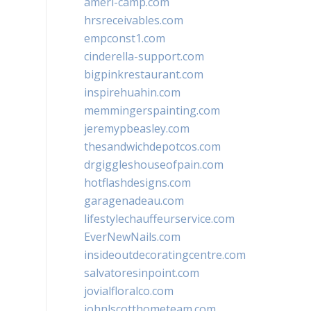
ameri-camp.com
hrsreceivables.com
empconst1.com
cinderella-support.com
bigpinkrestaurant.com
inspirehuahin.com
memmingerspainting.com
jeremypbeasley.com
thesandwichdepotcos.com
drgiggleshouseofpain.com
hotflashdesigns.com
garagenadeau.com
lifestylechauffeurservice.com
EverNewNails.com
insideoutdecoratingcentre.com
salvatoresinpoint.com
jovialfloralco.com
johnlscotthometeam.com