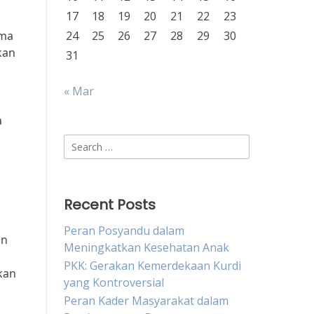
17
18
19
20
21
22
23
ama
24
25
26
27
28
29
30
kan
31
« Mar
a
Search
for:
Recent Posts
Peran Posyandu dalam
an
Meningkatkan Kesehatan Anak
PKK: Gerakan Kemerdekaan Kurdi
kan
yang Kontroversial
Peran Kader Masyarakat dalam