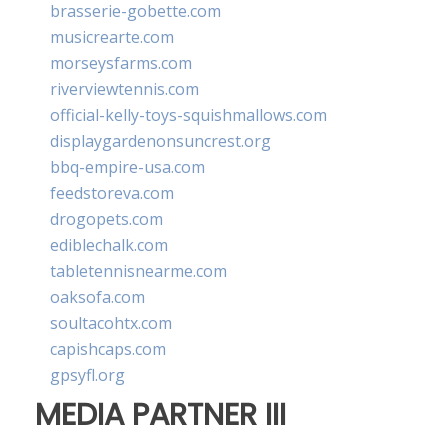
brasserie-gobette.com
musicrearte.com
morseysfarms.com
riverviewtennis.com
official-kelly-toys-squishmallows.com
displaygardenonsuncrest.org
bbq-empire-usa.com
feedstoreva.com
drogopets.com
ediblechalk.com
tabletennisnearme.com
oaksofa.com
soultacohtx.com
capishcaps.com
gpsyfl.org
MEDIA PARTNER III