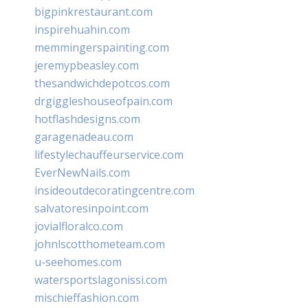
bigpinkrestaurant.com
inspirehuahin.com
memmingerspainting.com
jeremypbeasley.com
thesandwichdepotcos.com
drgiggleshouseofpain.com
hotflashdesigns.com
garagenadeau.com
lifestylechauffeurservice.com
EverNewNails.com
insideoutdecoratingcentre.com
salvatoresinpoint.com
jovialfloralco.com
johnlscotthometeam.com
u-seehomes.com
watersportslagonissi.com
mischieffashion.com