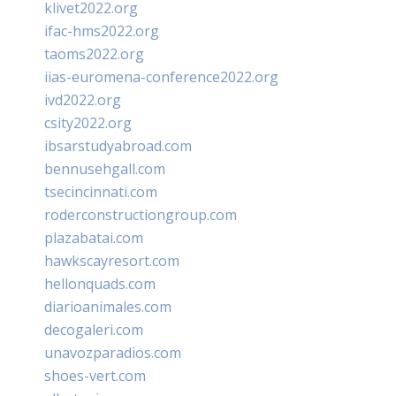
klivet2022.org
ifac-hms2022.org
taoms2022.org
iias-euromena-conference2022.org
ivd2022.org
csity2022.org
ibsarstudyabroad.com
bennusehgall.com
tsecincinnati.com
roderconstructiongroup.com
plazabatai.com
hawkscayresort.com
hellonquads.com
diarioanimales.com
decogaleri.com
unavozparadios.com
shoes-vert.com