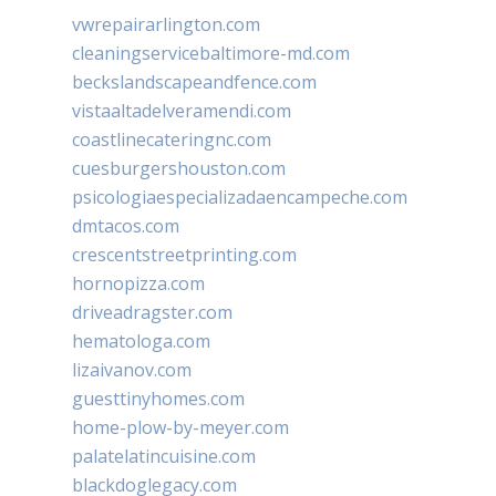
vwrepairarlington.com
cleaningservicebaltimore-md.com
beckslandscapeandfence.com
vistaaltadelveramendi.com
coastlinecateringnc.com
cuesburgershouston.com
psicologiaespecializadaencampeche.com
dmtacos.com
crescentstreetprinting.com
hornopizza.com
driveadragster.com
hematologa.com
lizaivanov.com
guesttinyhomes.com
home-plow-by-meyer.com
palatelatincuisine.com
blackdoglegacy.com