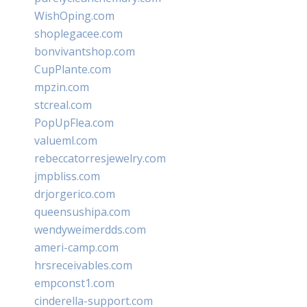
WishOping.com
shoplegacee.com
bonvivantshop.com
CupPlante.com
mpzin.com
stcreal.com
PopUpFlea.com
valueml.com
rebeccatorresjewelry.com
jmpbliss.com
drjorgerico.com
queensushipa.com
wendyweimerdds.com
ameri-camp.com
hrsreceivables.com
empconst1.com
cinderella-support.com