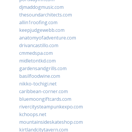
djmaddogmusic.com
thesoundarchitects.com
allin1roofing.com
keepjudgewebb.com
anatomyofadventure.com
drivancastillo.com
cmmedspa.com
midletontkd.com
gardensandgrills.com
basilfoodwine.com
nikko-tochigi.net
caribbean-corner.com
bluemoongiftcards.com
rivercitysteampunkexpo.com
kchoops.net
mountainsideskateshop.com
kirtlandcitytavern.com