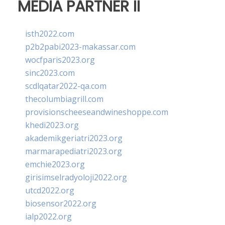
MEDIA PARTNER II
isth2022.com
p2b2pabi2023-makassar.com
wocfparis2023.org
sinc2023.com
scdlqatar2022-qa.com
thecolumbiagrill.com
provisionscheeseandwineshoppe.com
khedi2023.org
akademikgeriatri2023.org
marmarapediatri2023.org
emchie2023.org
girisimselradyoloji2022.org
utcd2022.org
biosensor2022.org
ialp2022.org