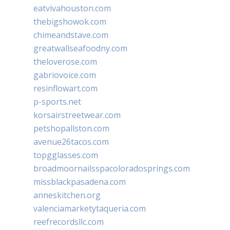
eatvivahouston.com
thebigshowok.com
chimeandstave.com
greatwallseafoodny.com
theloverose.com
gabriovoice.com
resinflowart.com
p-sports.net
korsairstreetwear.com
petshopallston.com
avenue26tacos.com
topgglasses.com
broadmoornailsspacoloradosprings.com
missblackpasadena.com
anneskitchen.org
valenciamarketytaqueria.com
reefrecordsllc.com