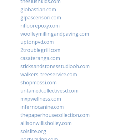
theslushkids.com
giobastian.com
glpascensori.com
rifloorepoxy.com
woolleymillingandpaving.com
uptonpvd.com
2troublegrill.com
casateranga.com
sticksandstonesstudiooh.com
walkers-treeservice.com
shopmossi.com
untamedcollectivesd.com
mxpwellness.com
infernocanine.com
thepaperhousecollection.com
allisonwillisholley.com
solslite.org
portwayinn.com