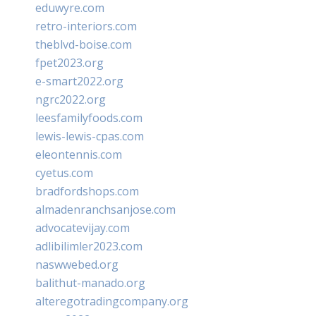
eduwyre.com
retro-interiors.com
theblvd-boise.com
fpet2023.org
e-smart2022.org
ngrc2022.org
leesfamilyfoods.com
lewis-lewis-cpas.com
eleontennis.com
cyetus.com
bradfordshops.com
almadenranchsanjose.com
advocatevijay.com
adlibilimler2023.com
naswwebed.org
balithut-manado.org
alteregotradingcompany.org