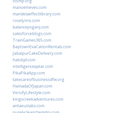
stsmp.org
manoelneves.com
mandelaeffectlibrary.com
roselynns.com
balanceyoganj.com
salesforceblogs.com
TrainGames365.com
BaytownEvaCationRentals.com
JabalpurCakeDelivery.com
halobjd.com
intelligenceqatar.com
PikaPikaApp.com
takecareofbusinessdfw.org
HamadaOfJapan.com
VersifyLifestyle.com
kingscreekadventures.com
antaeuslabs.com
purelycleanchemdry.com