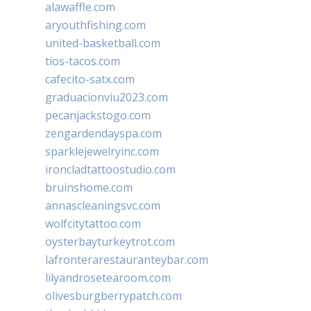
alawaffle.com
aryouthfishing.com
united-basketball.com
tios-tacos.com
cafecito-satx.com
graduacionviu2023.com
pecanjackstogo.com
zengardendayspa.com
sparklejewelryinc.com
ironcladtattoostudio.com
bruinshome.com
annascleaningsvc.com
wolfcitytattoo.com
oysterbayturkeytrot.com
lafronterarestauranteybar.com
lilyandrosetearoom.com
olivesburgberrypatch.com