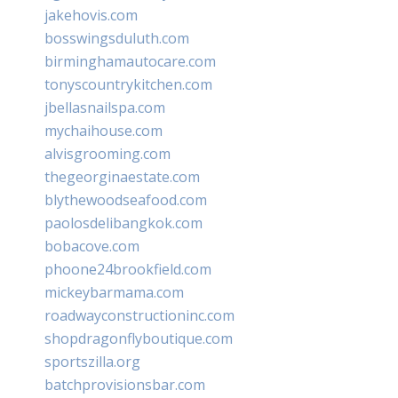
jakehovis.com
bosswingsduluth.com
birminghamautocare.com
tonyscountrykitchen.com
jbellasnailspa.com
mychaihouse.com
alvisgrooming.com
thegeorginaestate.com
blythewoodseafood.com
paolosdelibangkok.com
bobacove.com
phoone24brookfield.com
mickeybarmama.com
roadwayconstructioninc.com
shopdragonflyboutique.com
sportszilla.org
batchprovisionsbar.com