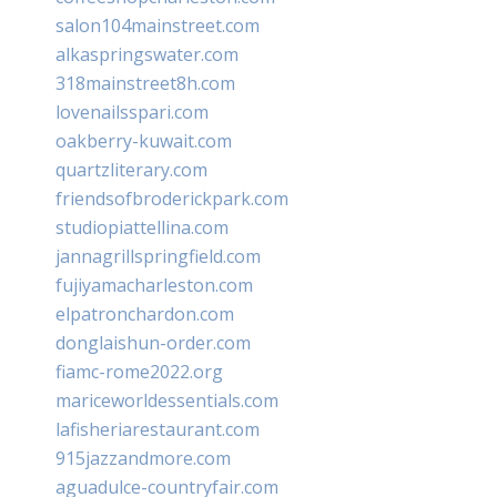
salon104mainstreet.com
alkaspringswater.com
318mainstreet8h.com
lovenailsspari.com
oakberry-kuwait.com
quartzliterary.com
friendsofbroderickpark.com
studiopiattellina.com
jannagrillspringfield.com
fujiyamacharleston.com
elpatronchardon.com
donglaishun-order.com
fiamc-rome2022.org
mariceworldessentials.com
lafisheriarestaurant.com
915jazzandmore.com
aguadulce-countryfair.com