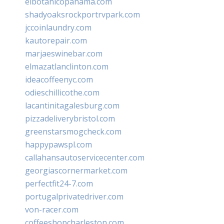
elbotanicopanama.com
shadyoaksrockportrvpark.com
jccoinlaundry.com
kautorepair.com
marjaeswinebar.com
elmazatlanclinton.com
ideacoffeenyc.com
odieschillicothe.com
lacantinitagalesburg.com
pizzadeliverybristol.com
greenstarsmogcheck.com
happypawspl.com
callahansautoservicecenter.com
georgiascornermarket.com
perfectfit24-7.com
portugalprivatedriver.com
von-racer.com
coffeeshopcharleston.com