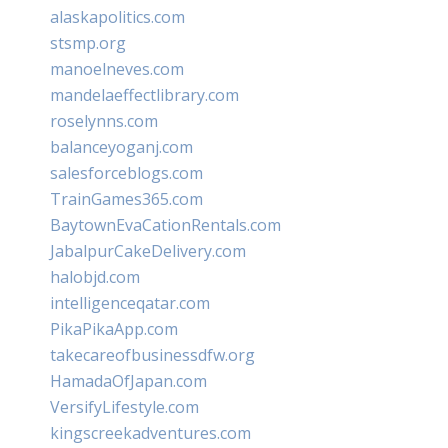
alaskapolitics.com
stsmp.org
manoelneves.com
mandelaeffectlibrary.com
roselynns.com
balanceyoganj.com
salesforceblogs.com
TrainGames365.com
BaytownEvaCationRentals.com
JabalpurCakeDelivery.com
halobjd.com
intelligenceqatar.com
PikaPikaApp.com
takecareofbusinessdfw.org
HamadaOfJapan.com
VersifyLifestyle.com
kingscreekadventures.com