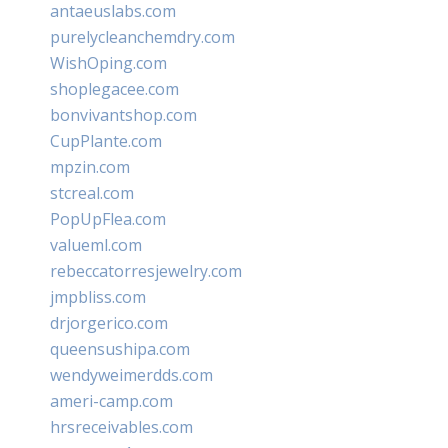
antaeuslabs.com
purelycleanchemdry.com
WishOping.com
shoplegacee.com
bonvivantshop.com
CupPlante.com
mpzin.com
stcreal.com
PopUpFlea.com
valueml.com
rebeccatorresjewelry.com
jmpbliss.com
drjorgerico.com
queensushipa.com
wendyweimerdds.com
ameri-camp.com
hrsreceivables.com