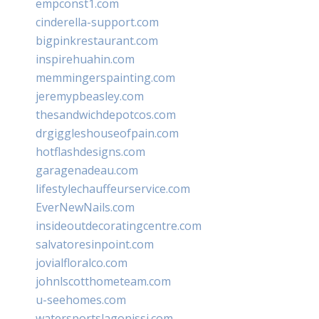
empconst1.com
cinderella-support.com
bigpinkrestaurant.com
inspirehuahin.com
memmingerspainting.com
jeremypbeasley.com
thesandwichdepotcos.com
drgiggleshouseofpain.com
hotflashdesigns.com
garagenadeau.com
lifestylechauffeurservice.com
EverNewNails.com
insideoutdecoratingcentre.com
salvatoresinpoint.com
jovialfloralco.com
johnlscotthometeam.com
u-seehomes.com
watersportslagonissi.com