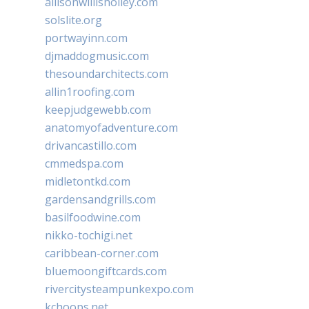
allisonwillisholley.com
solslite.org
portwayinn.com
djmaddogmusic.com
thesoundarchitects.com
allin1roofing.com
keepjudgewebb.com
anatomyofadventure.com
drivancastillo.com
cmmedspa.com
midletontkd.com
gardensandgrills.com
basilfoodwine.com
nikko-tochigi.net
caribbean-corner.com
bluemoongiftcards.com
rivercitysteampunkexpo.com
kchoops.net