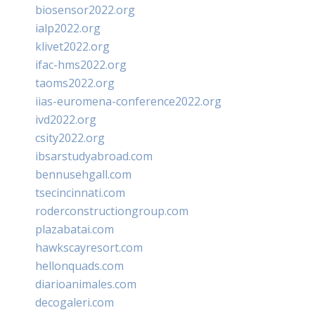
biosensor2022.org
ialp2022.org
klivet2022.org
ifac-hms2022.org
taoms2022.org
iias-euromena-conference2022.org
ivd2022.org
csity2022.org
ibsarstudyabroad.com
bennusehgall.com
tsecincinnati.com
roderconstructiongroup.com
plazabatai.com
hawkscayresort.com
hellonquads.com
diarioanimales.com
decogaleri.com