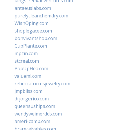
kingscreekadventures.com
antaeuslabs.com
purelycleanchemdry.com
WishOping.com
shoplegacee.com
bonvivantshop.com
CupPlante.com
mpzin.com
stcreal.com
PopUpFlea.com
valueml.com
rebeccatorresjewelry.com
jmpbliss.com
drjorgerico.com
queensushipa.com
wendyweimerdds.com
ameri-camp.com
hrsreceivables.com