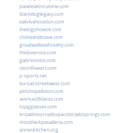
palatelatincuisine.com
blackdoglegacy.com
eatvivahouston.com
thebigshowok.com
chimeandstave.com
greatwallseafoodny.com
theloverose.com
gabriovoice.com
resinflowart.com
p-sports.net
korsairstreetwear.com
petshopallston.com
avenue26tacos.com
topgglasses.com
broadmoornailsspacoloradosprings.com
missblackpasadena.com
anneskitchen.org