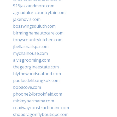
915jazzandmore.com
aguadulce-countryfair.com
jakehovis.com
bosswingsduluth.com
birminghamautocare.com
tonyscountrykitchen.com
jbellasnailspa.com
mychaihouse.com
alvisgrooming.com
thegeorginaestate.com
blythewoodseafood.com
paolosdelibangkok.com
bobacove.com
phoone24brookfield.com
mickeybarmama.com
roadwayconstructioninc.com
shopdragonflyboutique.com