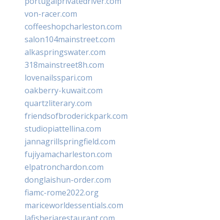
portugalprivatedriver.com
von-racer.com
coffeeshopcharleston.com
salon104mainstreet.com
alkaspringswater.com
318mainstreet8h.com
lovenailsspari.com
oakberry-kuwait.com
quartzliterary.com
friendsofbroderickpark.com
studiopiattellina.com
jannagrillspringfield.com
fujiyamacharleston.com
elpatronchardon.com
donglaishun-order.com
fiamc-rome2022.org
mariceworldessentials.com
lafisheriarestaurant.com