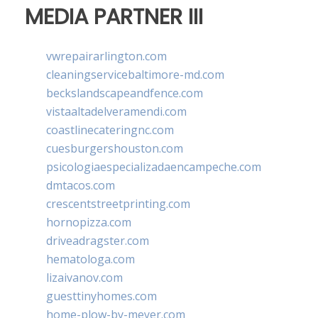
MEDIA PARTNER III
vwrepairarlington.com
cleaningservicebaltimore-md.com
beckslandscapeandfence.com
vistaaltadelveramendi.com
coastlinecateringnc.com
cuesburgershouston.com
psicologiaespecializadaencampeche.com
dmtacos.com
crescentstreetprinting.com
hornopizza.com
driveadragster.com
hematologa.com
lizaivanov.com
guesttinyhomes.com
home-plow-by-meyer.com