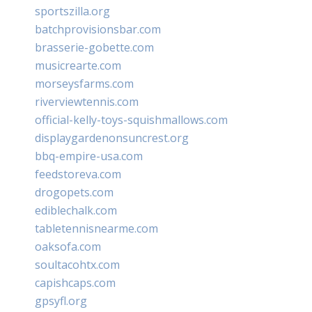
sportszilla.org
batchprovisionsbar.com
brasserie-gobette.com
musicrearte.com
morseysfarms.com
riverviewtennis.com
official-kelly-toys-squishmallows.com
displaygardenonsuncrest.org
bbq-empire-usa.com
feedstoreva.com
drogopets.com
ediblechalk.com
tabletennisnearme.com
oaksofa.com
soultacohtx.com
capishcaps.com
gpsyfl.org