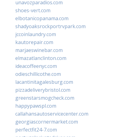
unavozparadios.com
shoes-vert.com
elbotanicopanama.com
shadyoaksrockportrvpark.com
jccoinlaundry.com
kautorepair.com
marjaeswinebar.com
elmazatlanclinton.com
ideacoffeenyc.com
odieschillicothe.com
lacantinitagalesburg.com
pizzadeliverybristol.com
greenstarsmogcheck.com
happypawspl.com
callahansautoservicecenter.com
georgiascornermarket.com
perfectfit24-7.com