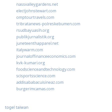
nassvalleygardens.net
electjohnstewart.com
omptourtravels.com
tribratanews-polreskebumen.com
rsudbayuasih.org
publikjurnalistik.org
juneteenthapparel.net
italywarm.com
journaloffinanceeconomics.com
kvk-kumari.org
foodscienceandtechnology.com
scisportsscience.com
addisababacuisineaz.com
burgerimcamas.com
togel taiwan