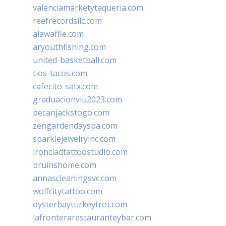
valenciamarketytaqueria.com
reefrecordsllc.com
alawaffle.com
aryouthfishing.com
united-basketball.com
tios-tacos.com
cafecito-satx.com
graduacionviu2023.com
pecanjackstogo.com
zengardendayspa.com
sparklejewelryinc.com
ironcladtattoostudio.com
bruinshome.com
annascleaningsvc.com
wolfcitytattoo.com
oysterbayturkeytrot.com
lafronterarestauranteybar.com