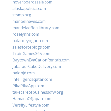
hoverboardssale.com
alaskapolitics.com
stsmp.org
manoelneves.com
mandelaeffectlibrary.com
roselynns.com
balanceyoganj.com
salesforceblogs.com
TrainGames365.com
BaytownEvaCationRentals.com
JabalpurCakeDelivery.com
halobjd.com
intelligenceqatar.com
PikaPikaApp.com
takecareofbusinessdfw.org
HamadaOfJapan.com
VersifyLifestyle.com