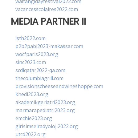
waitangidayfestival2022.com
vacancesscolaires2022.com
MEDIA PARTNER II
isth2022.com
p2b2pabi2023-makassar.com
wocfparis2023.org
sinc2023.com
scdlqatar2022-qa.com
thecolumbiagrill.com
provisionscheeseandwineshoppe.com
khedi2023.org
akademikgeriatri2023.org
marmarapediatri2023.org
emchie2023.org
girisimselradyoloji2022.org
utcd2022.org