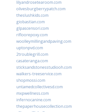
lilyandrosetearoom.com
olivesburgberrypatch.com
theslushkids.com
giobastian.com
glpascensori.com
rifloorepoxy.com
woolleymillingandpaving.com
uptonpvd.com
2troublegrill.com
casateranga.com
sticksandstonesstudiooh.com
walkers-treeservice.com
shopmossi.com
untamedcollectivesd.com
mxpwellness.com
infernocanine.com
thepaperhousecollection.com