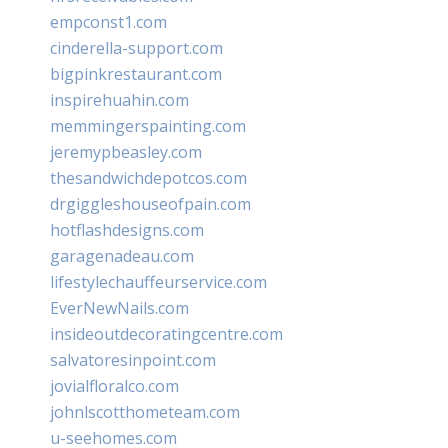
empconst1.com
cinderella-support.com
bigpinkrestaurant.com
inspirehuahin.com
memmingerspainting.com
jeremypbeasley.com
thesandwichdepotcos.com
drgiggleshouseofpain.com
hotflashdesigns.com
garagenadeau.com
lifestylechauffeurservice.com
EverNewNails.com
insideoutdecoratingcentre.com
salvatoresinpoint.com
jovialfloralco.com
johnlscotthometeam.com
u-seehomes.com