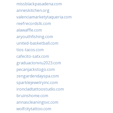
missblackpasadena.com
anneskitchen.org
valenciamarketytaqueria.com
reefrecordsllc.com
alawaffle.com
aryouthfishing.com
united-basketball.com
tios-tacos.com
cafecito-satx.com
graduacionviu2023.com
pecanjackstogo.com
zengardendayspa.com
sparklejewelryinc.com
ironcladtattoostudio.com
bruinshome.com
annascleaningsvc.com
wolfcitytattoo.com