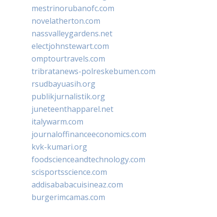
mestrinorubanofc.com
novelatherton.com
nassvalleygardens.net
electjohnstewart.com
omptourtravels.com
tribratanews-polreskebumen.com
rsudbayuasih.org
publikjurnalistik.org
juneteenthapparel.net
italywarm.com
journaloffinanceeconomics.com
kvk-kumari.org
foodscienceandtechnology.com
scisportsscience.com
addisababacuisineaz.com
burgerimcamas.com