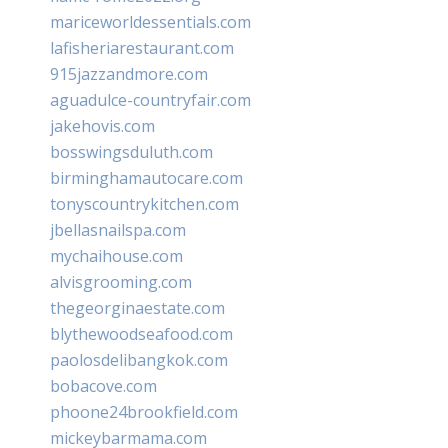
mariceworldessentials.com
lafisheriarestaurant.com
915jazzandmore.com
aguadulce-countryfair.com
jakehovis.com
bosswingsduluth.com
birminghamautocare.com
tonyscountrykitchen.com
jbellasnailspa.com
mychaihouse.com
alvisgrooming.com
thegeorginaestate.com
blythewoodseafood.com
paolosdelibangkok.com
bobacove.com
phoone24brookfield.com
mickeybarmama.com