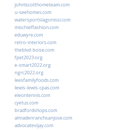
johnlscotthometeam.com
u-seehomes.com
watersportslagonissi.com
mischieffashion.com
eduwyre.com
retro-interiors.com
theblvd-boise.com
fpet2023.org
e-smart2022.org
ngrc2022.org
leesfamilyfoods.com
lewis-lewis-cpas.com
eleontennis.com
cyetus.com
bradfordshops.com
almadenranchsanjose.com
advocatevijay.com