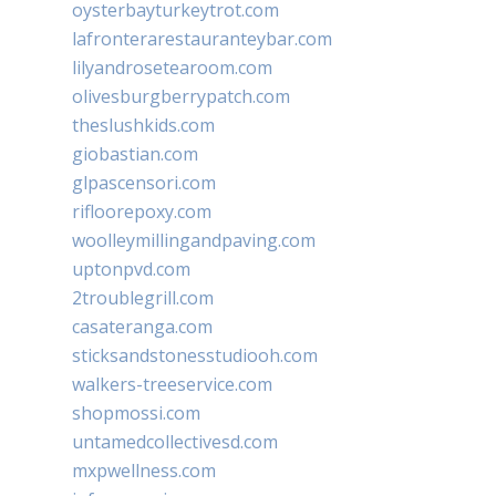
oysterbayturkeytrot.com
lafronterarestauranteybar.com
lilyandrosetearoom.com
olivesburgberrypatch.com
theslushkids.com
giobastian.com
glpascensori.com
rifloorepoxy.com
woolleymillingandpaving.com
uptonpvd.com
2troublegrill.com
casateranga.com
sticksandstonesstudiooh.com
walkers-treeservice.com
shopmossi.com
untamedcollectivesd.com
mxpwellness.com