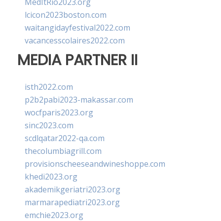
MedItRio2023.org
lcicon2023boston.com
waitangidayfestival2022.com
vacancesscolaires2022.com
MEDIA PARTNER II
isth2022.com
p2b2pabi2023-makassar.com
wocfparis2023.org
sinc2023.com
scdlqatar2022-qa.com
thecolumbiagrill.com
provisionscheeseandwineshoppe.com
khedi2023.org
akademikgeriatri2023.org
marmarapediatri2023.org
emchie2023.org