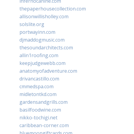
infernocanine.com
thepaperhousecollection.com
allisonwillisholley.com
solslite.org
portwayinn.com
djmaddogmusic.com
thesoundarchitects.com
allin1roofing.com
keepjudgewebb.com
anatomyofadventure.com
drivancastillo.com
cmmedspa.com
midletontkd.com
gardensandgrills.com
basilfoodwine.com
nikko-tochigi.net
caribbean-corner.com
bluemoongiftcards.com