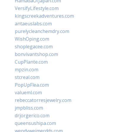
HamadaOfJapan.com
VersifyLifestyle.com
kingscreekadventures.com
antaeuslabs.com
purelycleanchemdry.com
WishOping.com
shoplegacee.com
bonvivantshop.com
CupPlante.com
mpzin.com
stcreal.com
PopUpFlea.com
valueml.com
rebeccatorresjewelry.com
jmpbliss.com
drjorgerico.com
queensushipa.com
wendyweimerdds.com