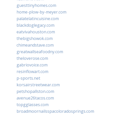
guesttinyhomes.com
home-plow-by-meyer.com
palatelatincuisine.com
blackdoglegacy.com
eatvivahouston.com
thebigshowok.com
chimeandstave.com
greatwallseafoodny.com
theloverose.com
gabriovoice.com
resinflowart.com
p-sports.net
korsairstreetwear.com
petshopallston.com
avenue26tacos.com
topgglasses.com
broadmoornailsspacoloradosprings.com