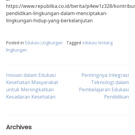
https://www.republika.co.id/berita/p4ew1z328/kontribus
pendidikan-lingkungan-dalam-menciptakan-
lingkungan-hidup-yang-berkelanjutan
Posted in
Edukasi Lingkungan
Tagged
edukasi tentang
lingkungan
Post
Inovasi dalam Edukasi
Pentingnya Integrasi
Kesehatan Masyarakat
Teknologi dalam
untuk Meningkatkan
Pembelajaran Edukasi
navigation
Kesadaran Kesehatan
Pendidikan
Archives