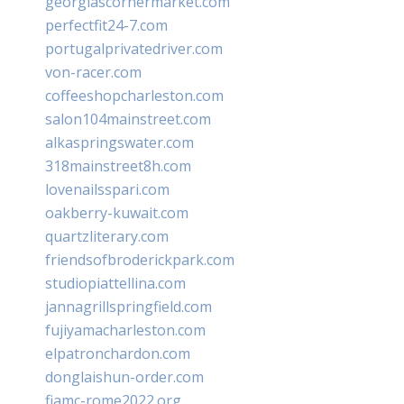
georgiascornermarket.com
perfectfit24-7.com
portugalprivatedriver.com
von-racer.com
coffeeshopcharleston.com
salon104mainstreet.com
alkaspringswater.com
318mainstreet8h.com
lovenailsspari.com
oakberry-kuwait.com
quartzliterary.com
friendsofbroderickpark.com
studiopiattellina.com
jannagrillspringfield.com
fujiyamacharleston.com
elpatronchardon.com
donglaishun-order.com
fiamc-rome2022.org