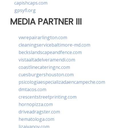
capishcaps.com
gpsyfl.org
MEDIA PARTNER III
vwrepairarlington.com
cleaningservicebaltimore-md.com
beckslandscapeandfence.com
vistaaltadelveramendi.com
coastlinecateringnc.com
cuesburgershouston.com
psicologiaespecializadaencampeche.com
dmtacos.com
crescentstreetprinting.com
hornopizza.com
driveadragster.com
hematologa.com
lizaivanov.com