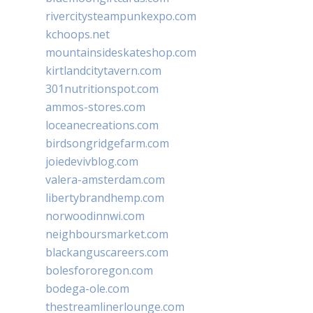
rivercitysteampunkexpo.com
kchoops.net
mountainsideskateshop.com
kirtlandcitytavern.com
301nutritionspot.com
ammos-stores.com
loceanecreations.com
birdsongridgefarm.com
joiedevivblog.com
valera-amsterdam.com
libertybrandhemp.com
norwoodinnwi.com
neighboursmarket.com
blackanguscareers.com
bolesfororegon.com
bodega-ole.com
thestreamlinerlounge.com