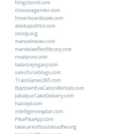
hingstonnt.com
chooseagender.com
hoverboardssale.com
alaskapolitics.com
stsmp.org
manoelneves.com
mandelaeffectlibrary.com
roselynns.com
balanceyoganj.com
salesforceblogs.com
TrainGames365.com
BaytownEvaCationRentals.com
JabalpurCakeDelivery.com
halobjd.com
intelligenceqatar.com
PikaPikaApp.com
takecareofbusinessdfw.org