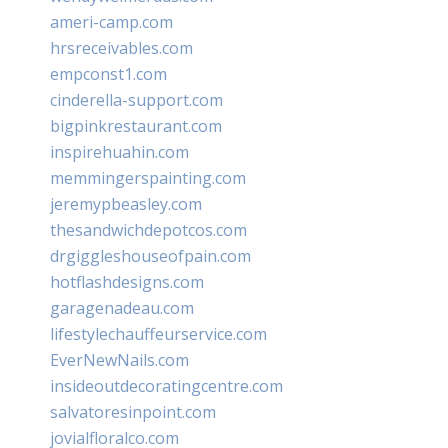
ameri-camp.com
hrsreceivables.com
empconst1.com
cinderella-support.com
bigpinkrestaurant.com
inspirehuahin.com
memmingerspainting.com
jeremypbeasley.com
thesandwichdepotcos.com
drgiggleshouseofpain.com
hotflashdesigns.com
garagenadeau.com
lifestylechauffeurservice.com
EverNewNails.com
insideoutdecoratingcentre.com
salvatoresinpoint.com
jovialfloralco.com