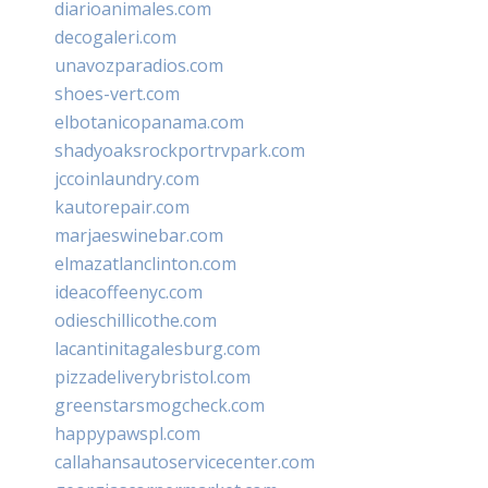
diarioanimales.com
decogaleri.com
unavozparadios.com
shoes-vert.com
elbotanicopanama.com
shadyoaksrockportrvpark.com
jccoinlaundry.com
kautorepair.com
marjaeswinebar.com
elmazatlanclinton.com
ideacoffeenyc.com
odieschillicothe.com
lacantinitagalesburg.com
pizzadeliverybristol.com
greenstarsmogcheck.com
happypawspl.com
callahansautoservicecenter.com