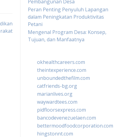
Pembangunan Desa
Peran Penting Penyuluh Lapangan
dalam Peningkatan Produktivitas
dikan
Petani
arakat
Mengenal Program Desa: Konsep,
Tujuan, dan Manfaatnya
okhealthcareers.com
theintexperience.com
unboundedthefilm.com
catfriends-bg.org
marianlives.org
waywardtees.com
pidfloorsexpress.com
bancodevenezuelaen.com
bettermoodfoodcorporation.com
hingstonnt.com