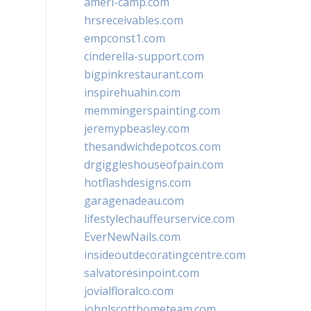
ameri-camp.com
hrsreceivables.com
empconst1.com
cinderella-support.com
bigpinkrestaurant.com
inspirehuahin.com
memmingerspainting.com
jeremypbeasley.com
thesandwichdepotcos.com
drgiggleshouseofpain.com
hotflashdesigns.com
garagenadeau.com
lifestylechauffeurservice.com
EverNewNails.com
insideoutdecoratingcentre.com
salvatoresinpoint.com
jovialfloralco.com
johnlscotthometeam.com