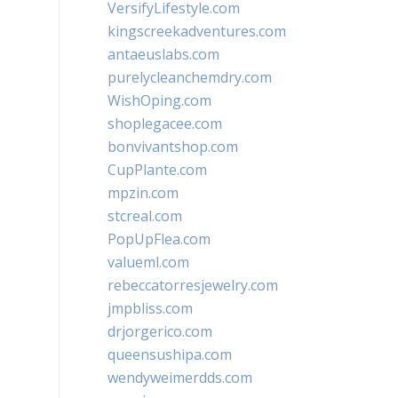
VersifyLifestyle.com
kingscreekadventures.com
antaeuslabs.com
purelycleanchemdry.com
WishOping.com
shoplegacee.com
bonvivantshop.com
CupPlante.com
mpzin.com
stcreal.com
PopUpFlea.com
valueml.com
rebeccatorresjewelry.com
jmpbliss.com
drjorgerico.com
queensushipa.com
wendyweimerdds.com