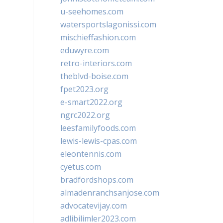
u-seehomes.com
watersportslagonissi.com
mischieffashion.com
eduwyre.com
retro-interiors.com
theblvd-boise.com
fpet2023.org
e-smart2022.org
ngrc2022.org
leesfamilyfoods.com
lewis-lewis-cpas.com
eleontennis.com
cyetus.com
bradfordshops.com
almadenranchsanjose.com
advocatevijay.com
adlibilimler2023.com