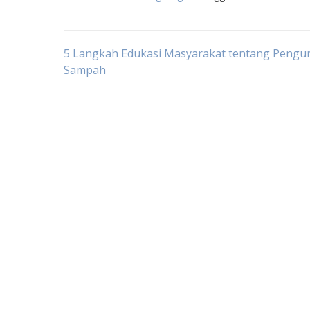
Post
5 Langkah Edukasi Masyarakat tentang Pengu
Sampah
navigation