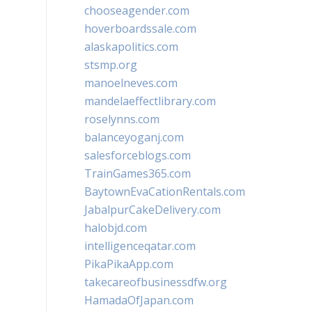
chooseagender.com
hoverboardssale.com
alaskapolitics.com
stsmp.org
manoelneves.com
mandelaeffectlibrary.com
roselynns.com
balanceyoganj.com
salesforceblogs.com
TrainGames365.com
BaytownEvaCationRentals.com
JabalpurCakeDelivery.com
halobjd.com
intelligenceqatar.com
PikaPikaApp.com
takecareofbusinessdfw.org
HamadaOfJapan.com