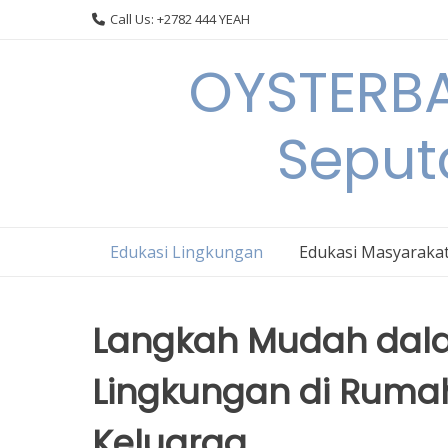
Skip
Call Us: +2782 444 YEAH
to
content
OYSTERBA
Seput
Edukasi Lingkungan
Edukasi Masyaraka
Langkah Mudah dala
Lingkungan di Rumah
Keluarga