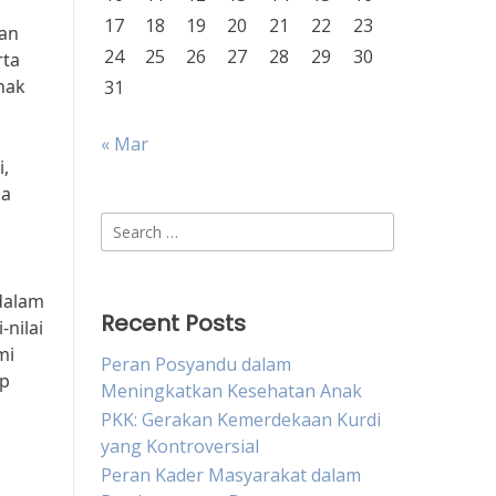
17
18
19
20
21
22
23
dan
24
25
26
27
28
29
30
rta
nak
31
« Mar
i,
ua
Search
for:
dalam
Recent Posts
nilai
mi
Peran Posyandu dalam
ap
Meningkatkan Kesehatan Anak
PKK: Gerakan Kemerdekaan Kurdi
yang Kontroversial
Peran Kader Masyarakat dalam