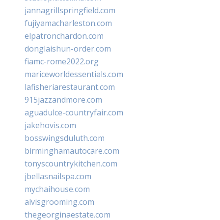
jannagrillspringfield.com
fujiyamacharleston.com
elpatronchardon.com
donglaishun-order.com
fiamc-rome2022.org
mariceworldessentials.com
lafisheriarestaurant.com
915jazzandmore.com
aguadulce-countryfair.com
jakehovis.com
bosswingsduluth.com
birminghamautocare.com
tonyscountrykitchen.com
jbellasnailspa.com
mychaihouse.com
alvisgrooming.com
thegeorginaestate.com