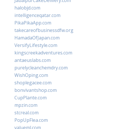
JabalpurCakeDelivery.com
halobjd.com
intelligenceqatar.com
PikaPikaApp.com
takecareofbusinessdfw.org
HamadaOfJapan.com
VersifyLifestyle.com
kingscreekadventures.com
antaeuslabs.com
purelycleanchemdry.com
WishOping.com
shoplegacee.com
bonvivantshop.com
CupPlante.com
mpzin.com
stcreal.com
PopUpFlea.com
valueml.com