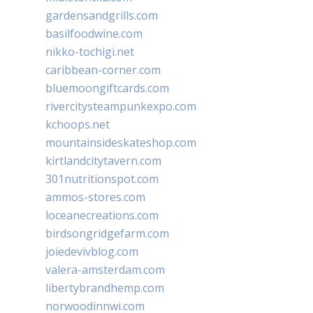
gardensandgrills.com
basilfoodwine.com
nikko-tochigi.net
caribbean-corner.com
bluemoongiftcards.com
rivercitysteampunkexpo.com
kchoops.net
mountainsideskateshop.com
kirtlandcitytavern.com
301nutritionspot.com
ammos-stores.com
loceanecreations.com
birdsongridgefarm.com
joiedevivblog.com
valera-amsterdam.com
libertybrandhemp.com
norwoodinnwi.com