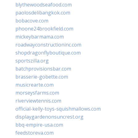
blythewoodseafood.com
paolosdelibangkok.com
bobacove.com
phoone24brookfield.com
mickeybarmama.com
roadwayconstructioninc.com
shopdragonflyboutique.com
sportszilla.org
batchprovisionsbar.com
brasserie-gobette.com
musicrearte.com
morseysfarms.com
riverviewtennis.com
official-kelly-toys-squishmallows.com
displaygardenonsuncrest.org
bbq-empire-usa.com
feedstoreva.com