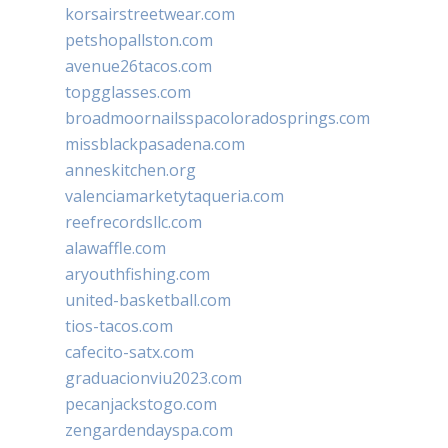
korsairstreetwear.com
petshopallston.com
avenue26tacos.com
topgglasses.com
broadmoornailsspacoloradosprings.com
missblackpasadena.com
anneskitchen.org
valenciamarketytaqueria.com
reefrecordsllc.com
alawaffle.com
aryouthfishing.com
united-basketball.com
tios-tacos.com
cafecito-satx.com
graduacionviu2023.com
pecanjackstogo.com
zengardendayspa.com