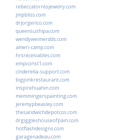
rebeccatorresjewelry.com
jmpbliss.com
drjorgerico.com
queensushipa.com
wendyweimerdds.com
ameri-camp.com
hrsreceivables.com
empconst1.com
cinderella-support.com
bigpinkrestaurant.com
inspirehuahin.com
memmingerspainting.com
jeremypbeasley.com
thesandwichdepotcos.com
drgiggleshouseofpain.com
hotflashdesigns.com
garagenadeau.com