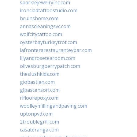
sparklejewelryinc.com
ironcladtattoostudio.com
bruinshome.com
annascleaningsvc.com
wolfcitytattoo.com
oysterbayturkeytrot.com
lafronterarestauranteybar.com
lilyandrosetearoom.com
olivesburgberrypatch.com
theslushkids.com
giobastian.com
glpascensori.com
rifloorepoxy.com
woolleymillingandpaving.com
uptonpvd.com
2troublegrill.com
casateranga.com