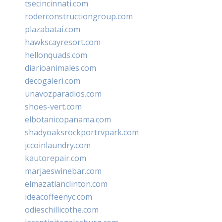
tsecincinnati.com
roderconstructiongroup.com
plazabatai.com
hawkscayresort.com
hellonquads.com
diarioanimales.com
decogaleri.com
unavozparadios.com
shoes-vert.com
elbotanicopanama.com
shadyoaksrockportrvpark.com
jccoinlaundry.com
kautorepair.com
marjaeswinebar.com
elmazatlanclinton.com
ideacoffeenyc.com
odieschillicothe.com