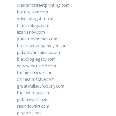
crescentstreetprinting.com
hornopizza.com
driveadragster.com
hematologa.com
lizaivanov.com
guesttinyhomes.com
home-plow-by-meyer.com
palatelatincuisine.com
blackdoglegacy.com
eatvivahouston.com
thebigshowok.com
chimeandstave.com
greatwallseafoodny.com
theloverose.com
gabriovoice.com
resinflowart.com
p-sports.net