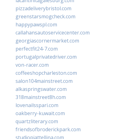
lacantinitagalesburg.com
pizzadeliverybristol.com
greenstarsmogcheck.com
happypawspl.com
callahansautoservicecenter.com
georgiascornermarket.com
perfectfit24-7.com
portugalprivatedriver.com
von-racer.com
coffeeshopcharleston.com
salon104mainstreet.com
alkaspringswater.com
318mainstreet8h.com
lovenailsspari.com
oakberry-kuwait.com
quartzliterary.com
friendsofbroderickpark.com
studiopiattellina.com