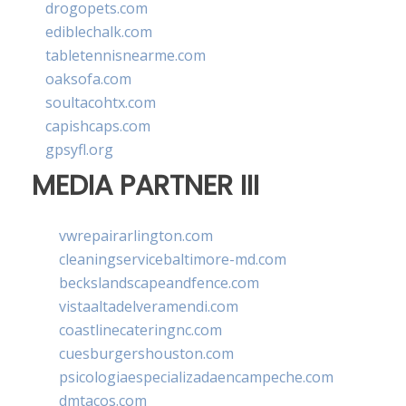
drogopets.com
ediblechalk.com
tabletennisnearme.com
oaksofa.com
soultacohtx.com
capishcaps.com
gpsyfl.org
MEDIA PARTNER III
vwrepairarlington.com
cleaningservicebaltimore-md.com
beckslandscapeandfence.com
vistaaltadelveramendi.com
coastlinecateringnc.com
cuesburgershouston.com
psicologiaespecializadaencampeche.com
dmtacos.com