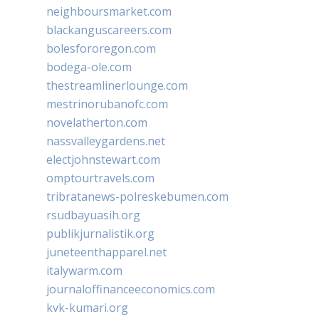
neighboursmarket.com
blackanguscareers.com
bolesfororegon.com
bodega-ole.com
thestreamlinerlounge.com
mestrinorubanofc.com
novelatherton.com
nassvalleygardens.net
electjohnstewart.com
omptourtravels.com
tribratanews-polreskebumen.com
rsudbayuasih.org
publikjurnalistik.org
juneteenthapparel.net
italywarm.com
journaloffinanceeconomics.com
kvk-kumari.org