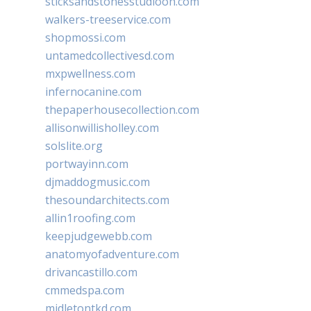
sticksandstonesstudiooh.com
walkers-treeservice.com
shopmossi.com
untamedcollectivesd.com
mxpwellness.com
infernocanine.com
thepaperhousecollection.com
allisonwillisholley.com
solslite.org
portwayinn.com
djmaddogmusic.com
thesoundarchitects.com
allin1roofing.com
keepjudgewebb.com
anatomyofadventure.com
drivancastillo.com
cmmedspa.com
midletontkd.com