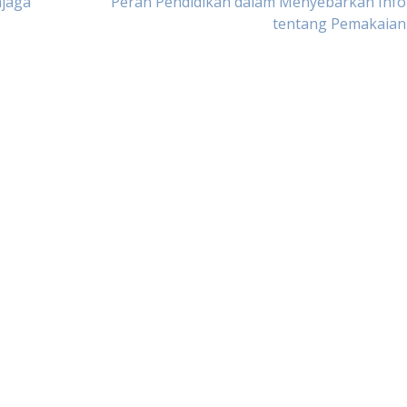
njaga
Peran Pendidikan dalam Menyebarkan Info
tentang Pemakaian