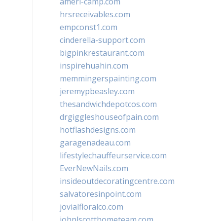
ameri-camp.com
hrsreceivables.com
empconst1.com
cinderella-support.com
bigpinkrestaurant.com
inspirehuahin.com
memmingerspainting.com
jeremypbeasley.com
thesandwichdepotcos.com
drgiggleshouseofpain.com
hotflashdesigns.com
garagenadeau.com
lifestylechauffeurservice.com
EverNewNails.com
insideoutdecoratingcentre.com
salvatoresinpoint.com
jovialfloralco.com
johnlscotthometeam.com