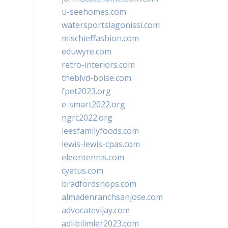
u-seehomes.com
watersportslagonissi.com
mischieffashion.com
eduwyre.com
retro-interiors.com
theblvd-boise.com
fpet2023.org
e-smart2022.org
ngrc2022.org
leesfamilyfoods.com
lewis-lewis-cpas.com
eleontennis.com
cyetus.com
bradfordshops.com
almadenranchsanjose.com
advocatevijay.com
adlibilimler2023.com