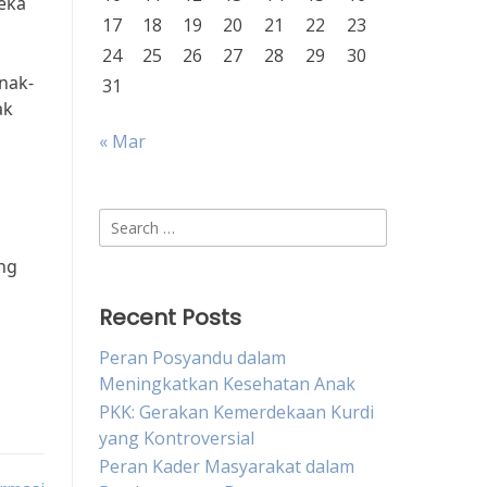
eka
17
18
19
20
21
22
23
24
25
26
27
28
29
30
nak-
31
ak
n
« Mar
Search
for:
ng
Recent Posts
Peran Posyandu dalam
Meningkatkan Kesehatan Anak
PKK: Gerakan Kemerdekaan Kurdi
yang Kontroversial
Peran Kader Masyarakat dalam