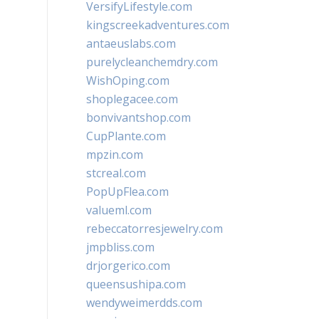
VersifyLifestyle.com
kingscreekadventures.com
antaeuslabs.com
purelycleanchemdry.com
WishOping.com
shoplegacee.com
bonvivantshop.com
CupPlante.com
mpzin.com
stcreal.com
PopUpFlea.com
valueml.com
rebeccatorresjewelry.com
jmpbliss.com
drjorgerico.com
queensushipa.com
wendyweimerdds.com