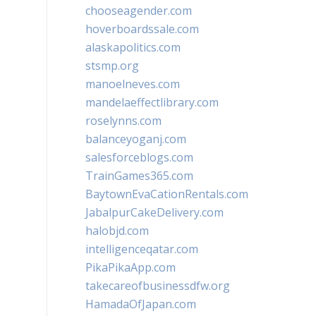
chooseagender.com
hoverboardssale.com
alaskapolitics.com
stsmp.org
manoelneves.com
mandelaeffectlibrary.com
roselynns.com
balanceyoganj.com
salesforceblogs.com
TrainGames365.com
BaytownEvaCationRentals.com
JabalpurCakeDelivery.com
halobjd.com
intelligenceqatar.com
PikaPikaApp.com
takecareofbusinessdfw.org
HamadaOfJapan.com