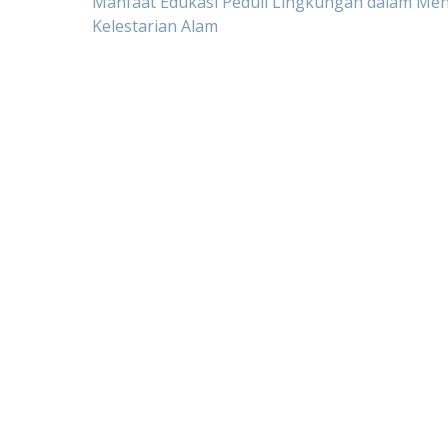
Post
Manfaat Edukasi Peduli Lingkungan dalam Me
Kelestarian Alam
navigation