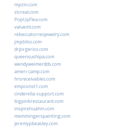
mpzin.com
stcreal.com
PopUpFlea.com
valueml.com
rebeccatorresjewelry.com
jmpbliss.com
drjorgerico.com
queensushipa.com
wendyweimerdds.com
ameri-camp.com
hrsreceivables.com
empconst1.com
cinderella-support.com
bigpinkrestaurant.com
inspirehuahin.com
memmingerspainting.com
jeremypbeasley.com