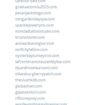
cafecito-satx.com
graduacionviu2023.com
pecanjackstogo.com
zengardendayspa.com
sparklejewelryinc.com
ironcladtattoostudio.com
bruinshome.com
annascleaningsvc.com
wolfcitytattoo.com
oysterbayturkeytrot.com
lafronterarestauranteybar.com
lilyandrosetearoom.com
olivesburgberrypatch.com
theslushkids.com
giobastian.com
glpascensori.com
rifloorepoxy.com
woolleymillingandpaving.com