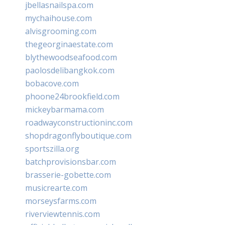
jbellasnailspa.com
mychaihouse.com
alvisgrooming.com
thegeorginaestate.com
blythewoodseafood.com
paolosdelibangkok.com
bobacove.com
phoone24brookfield.com
mickeybarmama.com
roadwayconstructioninc.com
shopdragonflyboutique.com
sportszilla.org
batchprovisionsbar.com
brasserie-gobette.com
musicrearte.com
morseysfarms.com
riverviewtennis.com