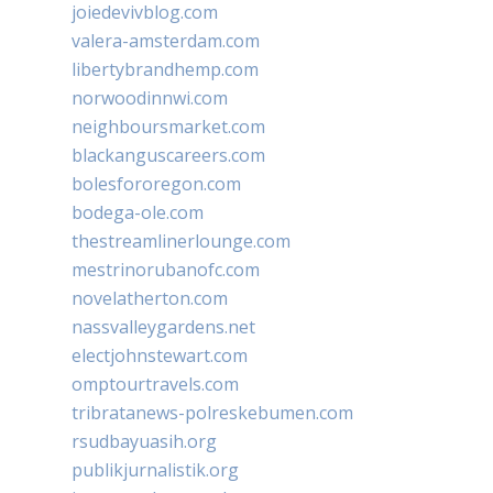
joiedevivblog.com
valera-amsterdam.com
libertybrandhemp.com
norwoodinnwi.com
neighboursmarket.com
blackanguscareers.com
bolesfororegon.com
bodega-ole.com
thestreamlinerlounge.com
mestrinorubanofc.com
novelatherton.com
nassvalleygardens.net
electjohnstewart.com
omptourtravels.com
tribratanews-polreskebumen.com
rsudbayuasih.org
publikjurnalistik.org