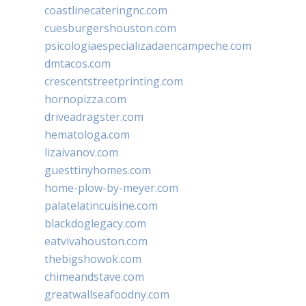
coastlinecateringnc.com
cuesburgershouston.com
psicologiaespecializadaencampeche.com
dmtacos.com
crescentstreetprinting.com
hornopizza.com
driveadragster.com
hematologa.com
lizaivanov.com
guesttinyhomes.com
home-plow-by-meyer.com
palatelatincuisine.com
blackdoglegacy.com
eatvivahouston.com
thebigshowok.com
chimeandstave.com
greatwallseafoodny.com