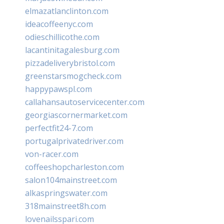
elmazatlanclinton.com
ideacoffeenyc.com
odieschillicothe.com
lacantinitagalesburg.com
pizzadeliverybristol.com
greenstarsmogcheck.com
happypawspl.com
callahansautoservicecenter.com
georgiascornermarket.com
perfectfit24-7.com
portugalprivatedriver.com
von-racer.com
coffeeshopcharleston.com
salon104mainstreet.com
alkaspringswater.com
318mainstreet8h.com
lovenailsspari.com