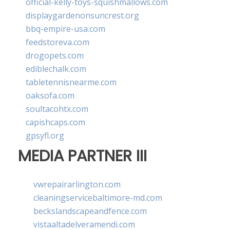
official-kelly-toys-squishmallows.com
displaygardenonsuncrest.org
bbq-empire-usa.com
feedstoreva.com
drogopets.com
ediblechalk.com
tabletennisnearme.com
oaksofa.com
soultacohtx.com
capishcaps.com
gpsyfl.org
MEDIA PARTNER III
vwrepairarlington.com
cleaningservicebaltimore-md.com
beckslandscapeandfence.com
vistaaltadelveramendi.com