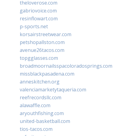
theloverose.com
gabriovoice.com
resinflowart.com
p-sports.net
korsairstreetwear.com
petshopallston.com
avenue26tacos.com
topgglasses.com
broadmoornailsspacoloradosprings.com
missblackpasadena.com
anneskitchen.org
valenciamarketytaqueria.com
reefrecordsllc.com
alawaffle.com
aryouthfishing.com
united-basketball.com
tios-tacos.com