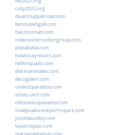
ivd2022.org
csity2022.org
ibsarstudyabroad.com
bennusehgall.com
tsecincinnati.com
roderconstructiongroup.com
plazabatai.com
hawkscayresort.com
hellonquads.com
diarioanimales.com
decogaleri.com
unavozparadios.com
shoes-vert.com
elbotanicopanama.com
shadyoaksrockportrvpark.com
jccoinlaundry.com
kautorepair.com
marjaeswinebar.com