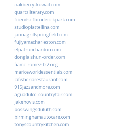
oakberry-kuwait.com
quartzliterary.com
friendsofbroderickpark.com
studiopiattellina.com
jannagrillspringfield.com
fujiyamacharleston.com
elpatronchardon.com
donglaishun-order.com
fiamc-rome2022.org
mariceworldessentials.com
lafisheriarestaurant.com
915jazzandmore.com
aguadulce-countryfair.com
jakehovis.com
bosswingsduluth.com
birminghamautocare.com
tonyscountrykitchen.com