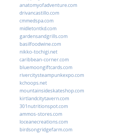
anatomyofadventure.com
drivancastillo.com
cmmedspa.com
midletontkd.com
gardensandgrills.com
basilfoodwine.com
nikko-tochigi.net
caribbean-corner.com
bluemoongiftcards.com
rivercitysteampunkexpo.com
kchoops.net
mountainsideskateshop.com
kirtlandcitytavern.com
301nutritionspot.com
ammos-stores.com
loceanecreations.com
birdsongridgefarm.com