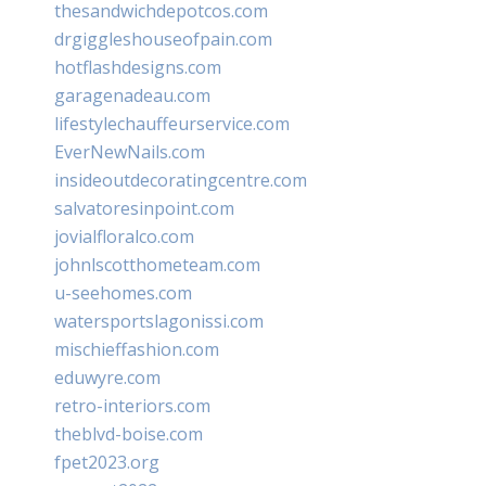
thesandwichdepotcos.com
drgiggleshouseofpain.com
hotflashdesigns.com
garagenadeau.com
lifestylechauffeurservice.com
EverNewNails.com
insideoutdecoratingcentre.com
salvatoresinpoint.com
jovialfloralco.com
johnlscotthometeam.com
u-seehomes.com
watersportslagonissi.com
mischieffashion.com
eduwyre.com
retro-interiors.com
theblvd-boise.com
fpet2023.org