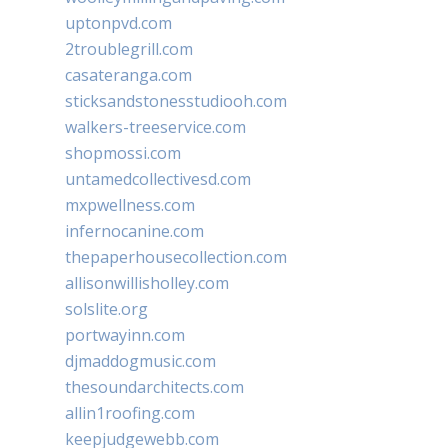
uptonpvd.com
2troublegrill.com
casateranga.com
sticksandstonesstudiooh.com
walkers-treeservice.com
shopmossi.com
untamedcollectivesd.com
mxpwellness.com
infernocanine.com
thepaperhousecollection.com
allisonwillisholley.com
solslite.org
portwayinn.com
djmaddogmusic.com
thesoundarchitects.com
allin1roofing.com
keepjudgewebb.com