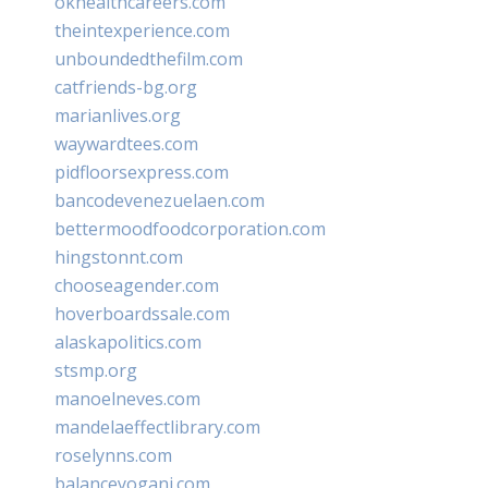
okhealthcareers.com
theintexperience.com
unboundedthefilm.com
catfriends-bg.org
marianlives.org
waywardtees.com
pidfloorsexpress.com
bancodevenezuelaen.com
bettermoodfoodcorporation.com
hingstonnt.com
chooseagender.com
hoverboardssale.com
alaskapolitics.com
stsmp.org
manoelneves.com
mandelaeffectlibrary.com
roselynns.com
balanceyoganj.com