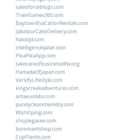
salesforceblogs.com
TrainGames365.com
BaytownEvaCationRentals.com
JabalpurCakeDelivery.com
halobjd.com
intelligenceqatar.com
PikaPikaApp.com
takecareofbusinessdfw.org
HamadaOfJapan.com
VersifyLifestyle.com
kingscreekadventures.com
antaeuslabs.com
purelycleanchemdry.com
WishOping.com
shoplegacee.com
bonvivantshop.com
CupPlante.com