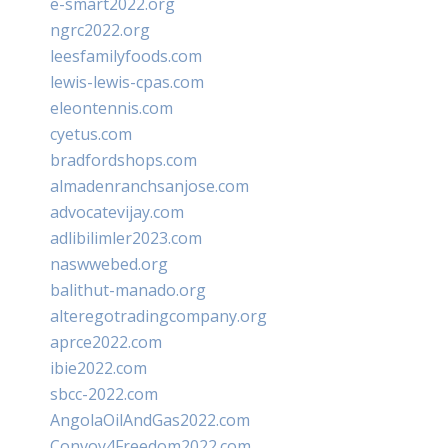
e-smart2022.org
ngrc2022.org
leesfamilyfoods.com
lewis-lewis-cpas.com
eleontennis.com
cyetus.com
bradfordshops.com
almadenranchsanjose.com
advocatevijay.com
adlibilimler2023.com
naswwebed.org
balithut-manado.org
alteregotradingcompany.org
aprce2022.com
ibie2022.com
sbcc-2022.com
AngolaOilAndGas2022.com
Convoy4Freedom2022.com