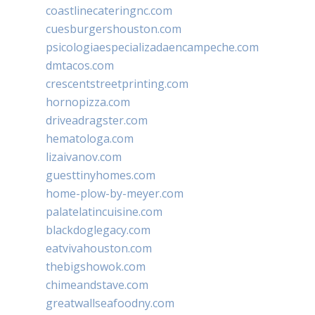
coastlinecateringnc.com
cuesburgershouston.com
psicologiaespecializadaencampeche.com
dmtacos.com
crescentstreetprinting.com
hornopizza.com
driveadragster.com
hematologa.com
lizaivanov.com
guesttinyhomes.com
home-plow-by-meyer.com
palatelatincuisine.com
blackdoglegacy.com
eatvivahouston.com
thebigshowok.com
chimeandstave.com
greatwallseafoodny.com