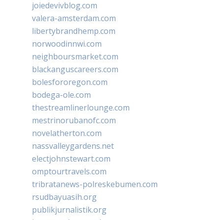
joiedevivblog.com
valera-amsterdam.com
libertybrandhemp.com
norwoodinnwi.com
neighboursmarket.com
blackanguscareers.com
bolesfororegon.com
bodega-ole.com
thestreamlinerlounge.com
mestrinorubanofc.com
novelatherton.com
nassvalleygardens.net
electjohnstewart.com
omptourtravels.com
tribratanews-polreskebumen.com
rsudbayuasih.org
publikjurnalistik.org