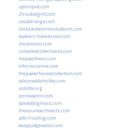
uptonpvd.com
2troublegrill.com
casateranga.com
sticksandstonesstudiooh.com
walkers-treeservice.com
shopmossi.com
untamedcollectivesd.com
mxpwellness.com
infernocanine.com
thepaperhousecollection.com
allisonwillisholley.com
solslite.org
portwayinn.com
djmaddogmusic.com
thesoundarchitects.com
allin1roofing.com
keepjudgewebb.com