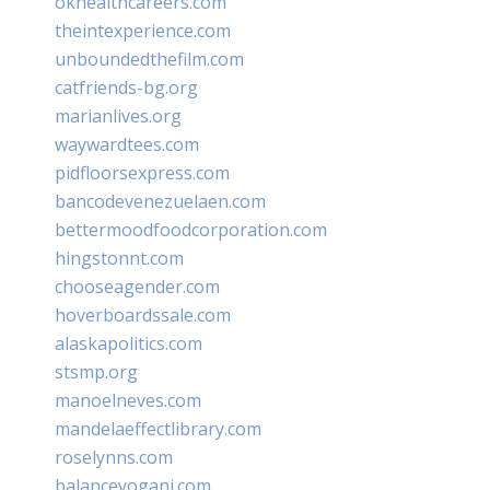
okhealthcareers.com
theintexperience.com
unboundedthefilm.com
catfriends-bg.org
marianlives.org
waywardtees.com
pidfloorsexpress.com
bancodevenezuelaen.com
bettermoodfoodcorporation.com
hingstonnt.com
chooseagender.com
hoverboardssale.com
alaskapolitics.com
stsmp.org
manoelneves.com
mandelaeffectlibrary.com
roselynns.com
balanceyoganj.com