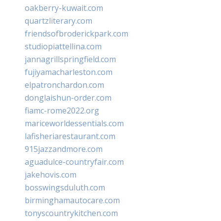
oakberry-kuwait.com
quartzliterary.com
friendsofbroderickpark.com
studiopiattellina.com
jannagrillspringfield.com
fujiyamacharleston.com
elpatronchardon.com
donglaishun-order.com
fiamc-rome2022.org
mariceworldessentials.com
lafisheriarestaurant.com
915jazzandmore.com
aguadulce-countryfair.com
jakehovis.com
bosswingsduluth.com
birminghamautocare.com
tonyscountrykitchen.com