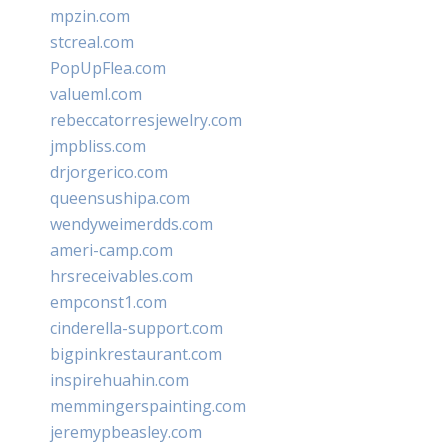
mpzin.com
stcreal.com
PopUpFlea.com
valueml.com
rebeccatorresjewelry.com
jmpbliss.com
drjorgerico.com
queensushipa.com
wendyweimerdds.com
ameri-camp.com
hrsreceivables.com
empconst1.com
cinderella-support.com
bigpinkrestaurant.com
inspirehuahin.com
memmingerspainting.com
jeremypbeasley.com