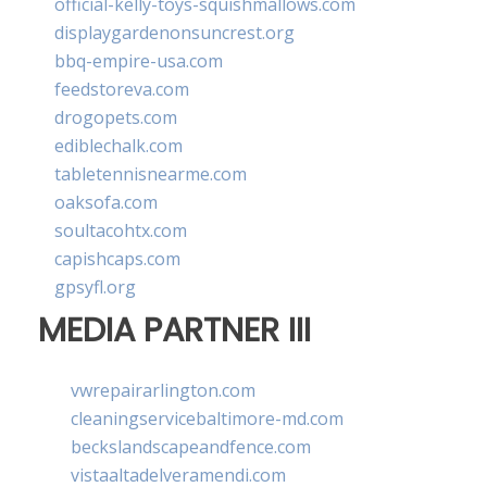
official-kelly-toys-squishmallows.com
displaygardenonsuncrest.org
bbq-empire-usa.com
feedstoreva.com
drogopets.com
ediblechalk.com
tabletennisnearme.com
oaksofa.com
soultacohtx.com
capishcaps.com
gpsyfl.org
MEDIA PARTNER III
vwrepairarlington.com
cleaningservicebaltimore-md.com
beckslandscapeandfence.com
vistaaltadelveramendi.com