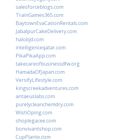
salesforceblogs.com
TrainGames365.com
BaytownEvaCationRentals.com
JabalpurCakeDelivery.com
halobjd.com
intelligenceqatar.com
PikaPikaApp.com
takecareofbusinessdfw.org
HamadaOfJapan.com
VersifyLifestyle.com
kingscreekadventures.com
antaeuslabs.com
purelycleanchemdry.com
WishOping.com
shoplegacee.com
bonvivantshop.com
CupPlante.com