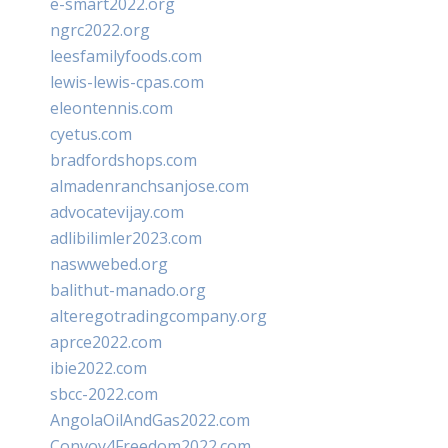
e-smart2022.org
ngrc2022.org
leesfamilyfoods.com
lewis-lewis-cpas.com
eleontennis.com
cyetus.com
bradfordshops.com
almadenranchsanjose.com
advocatevijay.com
adlibilimler2023.com
naswwebed.org
balithut-manado.org
alteregotradingcompany.org
aprce2022.com
ibie2022.com
sbcc-2022.com
AngolaOilAndGas2022.com
Convoy4Freedom2022.com