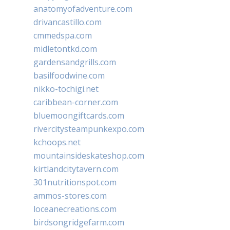
anatomyofadventure.com
drivancastillo.com
cmmedspa.com
midletontkd.com
gardensandgrills.com
basilfoodwine.com
nikko-tochigi.net
caribbean-corner.com
bluemoongiftcards.com
rivercitysteampunkexpo.com
kchoops.net
mountainsideskateshop.com
kirtlandcitytavern.com
301nutritionspot.com
ammos-stores.com
loceanecreations.com
birdsongridgefarm.com