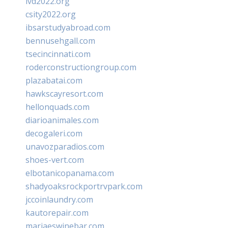
ivd2022.org
csity2022.org
ibsarstudyabroad.com
bennusehgall.com
tsecincinnati.com
roderconstructiongroup.com
plazabatai.com
hawkscayresort.com
hellonquads.com
diarioanimales.com
decogaleri.com
unavozparadios.com
shoes-vert.com
elbotanicopanama.com
shadyoaksrockportrvpark.com
jccoinlaundry.com
kautorepair.com
marjaeswinebar.com