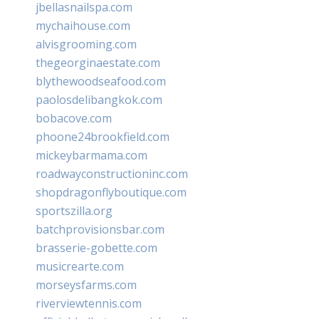
jbellasnailspa.com
mychaihouse.com
alvisgrooming.com
thegeorginaestate.com
blythewoodseafood.com
paolosdelibangkok.com
bobacove.com
phoone24brookfield.com
mickeybarmama.com
roadwayconstructioninc.com
shopdragonflyboutique.com
sportszilla.org
batchprovisionsbar.com
brasserie-gobette.com
musicrearte.com
morseysfarms.com
riverviewtennis.com