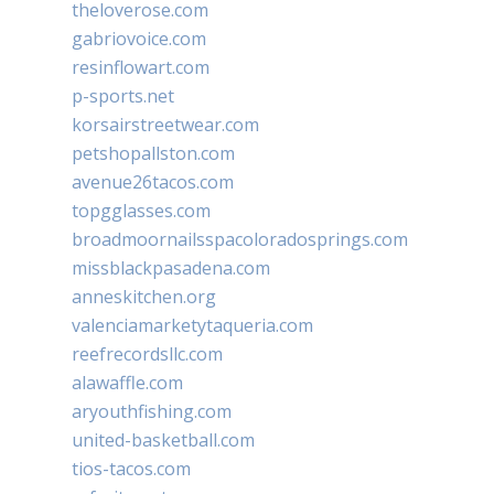
theloverose.com
gabriovoice.com
resinflowart.com
p-sports.net
korsairstreetwear.com
petshopallston.com
avenue26tacos.com
topgglasses.com
broadmoornailsspacoloradosprings.com
missblackpasadena.com
anneskitchen.org
valenciamarketytaqueria.com
reefrecordsllc.com
alawaffle.com
aryouthfishing.com
united-basketball.com
tios-tacos.com