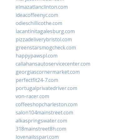
elmazatlanclinton.com
ideacoffeenyc.com
odieschillicothe.com
lacantinitagalesburg.com
pizzadeliverybristol.com
greenstarsmogcheck.com
happypawspl.com
callahansautoservicecenter.com
georgiascornermarket.com
perfectfit24-7.com
portugalprivatedriver.com
von-racer.com
coffeeshopcharleston.com
salon104mainstreet.com
alkaspringswater.com
318mainstreet8h.com
lovenailsspari.com