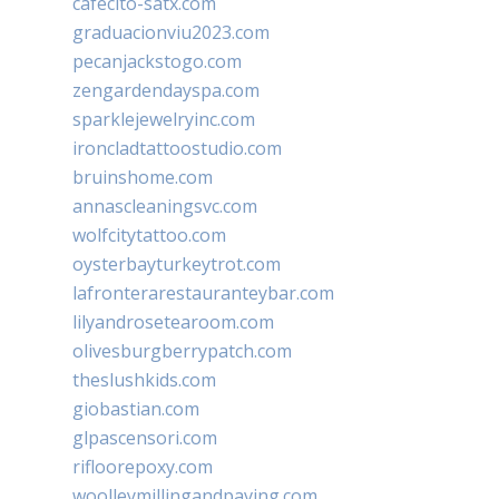
cafecito-satx.com
graduacionviu2023.com
pecanjackstogo.com
zengardendayspa.com
sparklejewelryinc.com
ironcladtattoostudio.com
bruinshome.com
annascleaningsvc.com
wolfcitytattoo.com
oysterbayturkeytrot.com
lafronterarestauranteybar.com
lilyandrosetearoom.com
olivesburgberrypatch.com
theslushkids.com
giobastian.com
glpascensori.com
rifloorepoxy.com
woolleymillingandpaving.com