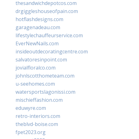
thesandwichdepotcos.com
drgiggleshouseofpain.com
hotflashdesigns.com
garagenadeau.com
lifestylechauffeurservice.com
EverNewNails.com
insideoutdecoratingcentre.com
salvatoresinpoint.com
jovialfloralco.com
johnlscotthometeam.com
u-seehomes.com
watersportslagonissi.com
mischieffashion.com
eduwyre.com
retro-interiors.com
theblvd-boise.com
fpet2023.org