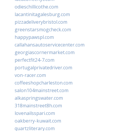
odieschillicothe.com
lacantinitagalesburg.com
pizzadeliverybristol.com
greenstarsmogcheck.com
happypawspl.com
callahansautoservicecenter.com
georgiascornermarket.com
perfectfit24-7.com
portugalprivatedriver.com
von-racer.com
coffeeshopcharleston.com
salon104mainstreet.com
alkaspringswater.com
318mainstreet8h.com
lovenailsspari.com
oakberry-kuwait.com
quartzliterary.com