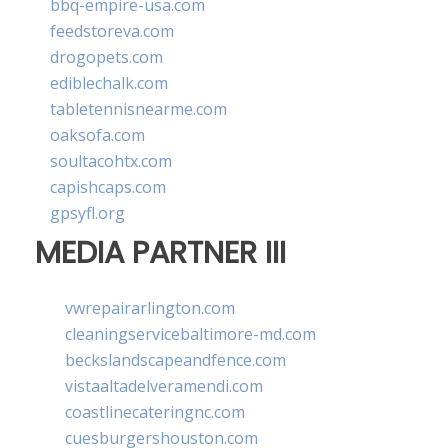
bbq-empire-usa.com
feedstoreva.com
drogopets.com
ediblechalk.com
tabletennisnearme.com
oaksofa.com
soultacohtx.com
capishcaps.com
gpsyfl.org
MEDIA PARTNER III
vwrepairarlington.com
cleaningservicebaltimore-md.com
beckslandscapeandfence.com
vistaaltadelveramendi.com
coastlinecateringnc.com
cuesburgershouston.com