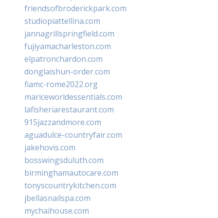
friendsofbroderickpark.com
studiopiattellina.com
jannagrillspringfield.com
fujiyamacharleston.com
elpatronchardon.com
donglaishun-order.com
fiamc-rome2022.org
mariceworldessentials.com
lafisheriarestaurant.com
915jazzandmore.com
aguadulce-countryfair.com
jakehovis.com
bosswingsduluth.com
birminghamautocare.com
tonyscountrykitchen.com
jbellasnailspa.com
mychaihouse.com