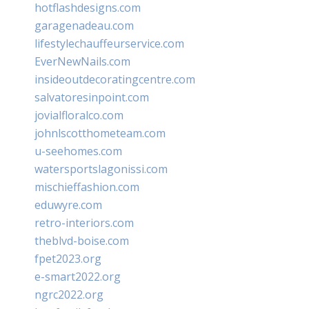
hotflashdesigns.com
garagenadeau.com
lifestylechauffeurservice.com
EverNewNails.com
insideoutdecoratingcentre.com
salvatoresinpoint.com
jovialfloralco.com
johnlscotthometeam.com
u-seehomes.com
watersportslagonissi.com
mischieffashion.com
eduwyre.com
retro-interiors.com
theblvd-boise.com
fpet2023.org
e-smart2022.org
ngrc2022.org