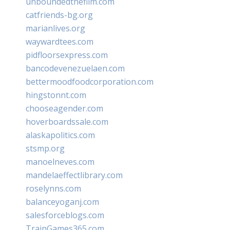
unboundedthefilm.com
catfriends-bg.org
marianlives.org
waywardtees.com
pidfloorsexpress.com
bancodevenezuelaen.com
bettermoodfoodcorporation.com
hingstonnt.com
chooseagender.com
hoverboardssale.com
alaskapolitics.com
stsmp.org
manoelneves.com
mandelaeffectlibrary.com
roselynns.com
balanceyoganj.com
salesforceblogs.com
TrainGames365.com