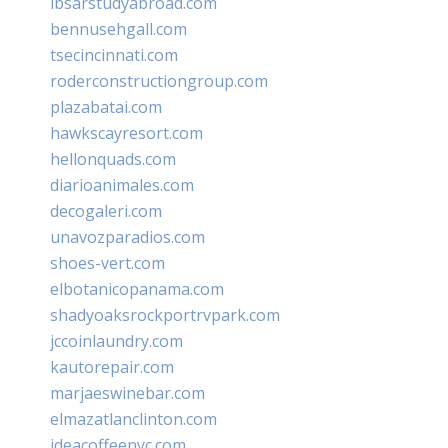
ibsarstudyabroad.com
bennusehgall.com
tsecincinnati.com
roderconstructiongroup.com
plazabatai.com
hawkscayresort.com
hellonquads.com
diarioanimales.com
decogaleri.com
unavozparadios.com
shoes-vert.com
elbotanicopanama.com
shadyoaksrockportrvpark.com
jccoinlaundry.com
kautorepair.com
marjaeswinebar.com
elmazatlanclinton.com
ideacoffeenyc.com