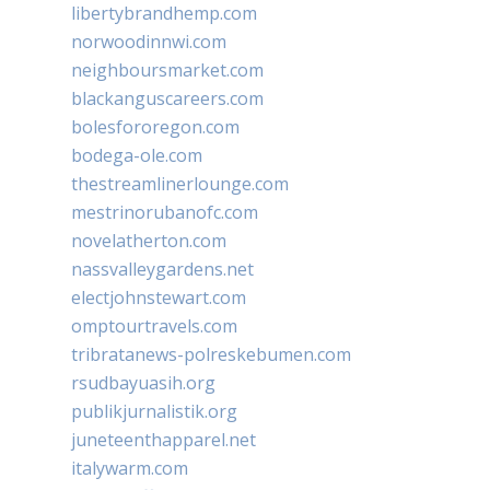
libertybrandhemp.com
norwoodinnwi.com
neighboursmarket.com
blackanguscareers.com
bolesfororegon.com
bodega-ole.com
thestreamlinerlounge.com
mestrinorubanofc.com
novelatherton.com
nassvalleygardens.net
electjohnstewart.com
omptourtravels.com
tribratanews-polreskebumen.com
rsudbayuasih.org
publikjurnalistik.org
juneteenthapparel.net
italywarm.com