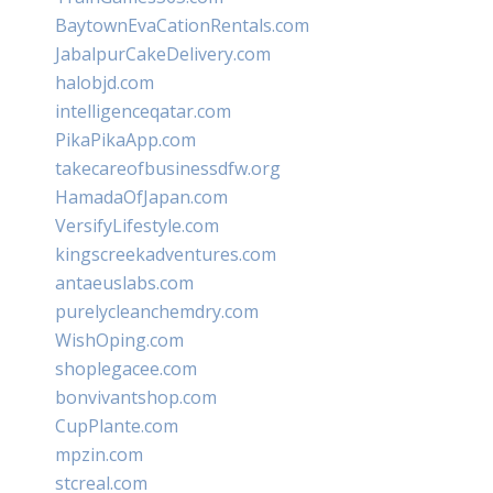
BaytownEvaCationRentals.com
JabalpurCakeDelivery.com
halobjd.com
intelligenceqatar.com
PikaPikaApp.com
takecareofbusinessdfw.org
HamadaOfJapan.com
VersifyLifestyle.com
kingscreekadventures.com
antaeuslabs.com
purelycleanchemdry.com
WishOping.com
shoplegacee.com
bonvivantshop.com
CupPlante.com
mpzin.com
stcreal.com