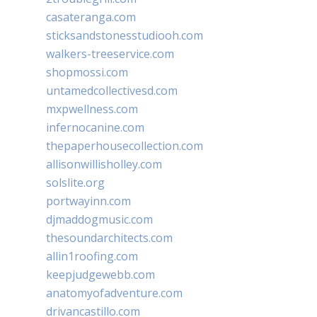
casateranga.com
sticksandstonesstudiooh.com
walkers-treeservice.com
shopmossi.com
untamedcollectivesd.com
mxpwellness.com
infernocanine.com
thepaperhousecollection.com
allisonwillisholley.com
solslite.org
portwayinn.com
djmaddogmusic.com
thesoundarchitects.com
allin1roofing.com
keepjudgewebb.com
anatomyofadventure.com
drivancastillo.com