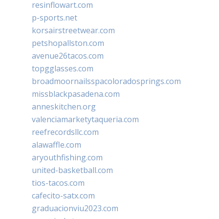
resinflowart.com
p-sports.net
korsairstreetwear.com
petshopallston.com
avenue26tacos.com
topgglasses.com
broadmoornailsspacoloradosprings.com
missblackpasadena.com
anneskitchen.org
valenciamarketytaqueria.com
reefrecordsllc.com
alawaffle.com
aryouthfishing.com
united-basketball.com
tios-tacos.com
cafecito-satx.com
graduacionviu2023.com