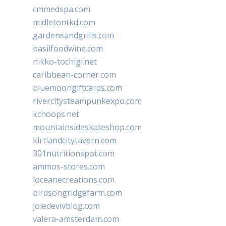
cmmedspa.com
midletontkd.com
gardensandgrills.com
basilfoodwine.com
nikko-tochigi.net
caribbean-corner.com
bluemoongiftcards.com
rivercitysteampunkexpo.com
kchoops.net
mountainsideskateshop.com
kirtlandcitytavern.com
301nutritionspot.com
ammos-stores.com
loceanecreations.com
birdsongridgefarm.com
joiedevivblog.com
valera-amsterdam.com