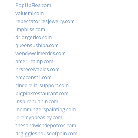
PopUpFlea.com
valueml.com
rebeccatorresjewelry.com
jmpbliss.com
drjorgerico.com
queensushipa.com
wendyweimerdds.com
ameri-camp.com
hrsreceivables.com
empconst1.com
cinderella-support.com
bigpinkrestaurant.com
inspirehuahin.com
memmingerspainting.com
jeremypbeasley.com
thesandwichdepotcos.com
drgiggleshouseofpain.com