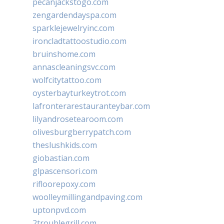
pecanjackstogo.com
zengardendayspa.com
sparklejewelryinc.com
ironcladtattoostudio.com
bruinshome.com
annascleaningsvc.com
wolfcitytattoo.com
oysterbayturkeytrot.com
lafronterarestauranteybar.com
lilyandrosetearoom.com
olivesburgberrypatch.com
theslushkids.com
giobastian.com
glpascensori.com
rifloorepoxy.com
woolleymillingandpaving.com
uptonpvd.com
2troublegrill.com