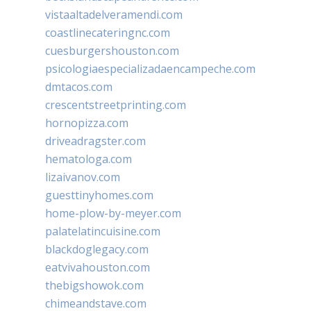
vistaaltadelveramendi.com
coastlinecateringnc.com
cuesburgershouston.com
psicologiaespecializadaencampeche.com
dmtacos.com
crescentstreetprinting.com
hornopizza.com
driveadragster.com
hematologa.com
lizaivanov.com
guesttinyhomes.com
home-plow-by-meyer.com
palatelatincuisine.com
blackdoglegacy.com
eatvivahouston.com
thebigshowok.com
chimeandstave.com