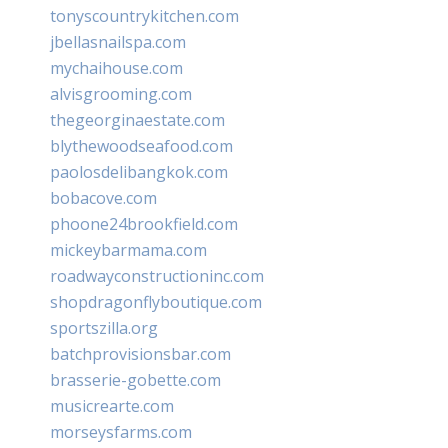
tonyscountrykitchen.com
jbellasnailspa.com
mychaihouse.com
alvisgrooming.com
thegeorginaestate.com
blythewoodseafood.com
paolosdelibangkok.com
bobacove.com
phoone24brookfield.com
mickeybarmama.com
roadwayconstructioninc.com
shopdragonflyboutique.com
sportszilla.org
batchprovisionsbar.com
brasserie-gobette.com
musicrearte.com
morseysfarms.com