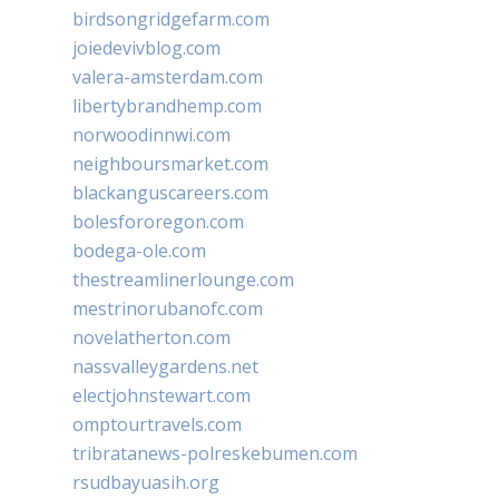
birdsongridgefarm.com
joiedevivblog.com
valera-amsterdam.com
libertybrandhemp.com
norwoodinnwi.com
neighboursmarket.com
blackanguscareers.com
bolesfororegon.com
bodega-ole.com
thestreamlinerlounge.com
mestrinorubanofc.com
novelatherton.com
nassvalleygardens.net
electjohnstewart.com
omptourtravels.com
tribratanews-polreskebumen.com
rsudbayuasih.org