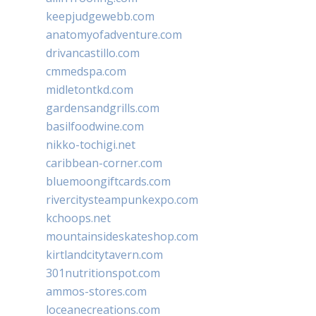
keepjudgewebb.com
anatomyofadventure.com
drivancastillo.com
cmmedspa.com
midletontkd.com
gardensandgrills.com
basilfoodwine.com
nikko-tochigi.net
caribbean-corner.com
bluemoongiftcards.com
rivercitysteampunkexpo.com
kchoops.net
mountainsideskateshop.com
kirtlandcitytavern.com
301nutritionspot.com
ammos-stores.com
loceanecreations.com