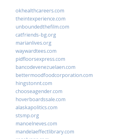
okhealthcareers.com
theintexperience.com
unboundedthefilm.com
catfriends-bg.org
marianlives.org
waywardtees.com
pidfloorsexpress.com
bancodevenezuelaen.com
bettermoodfoodcorporation.com
hingstonnt.com
chooseagender.com
hoverboardssale.com
alaskapolitics.com
stsmp.org
manoelneves.com
mandelaeffectlibrary.com