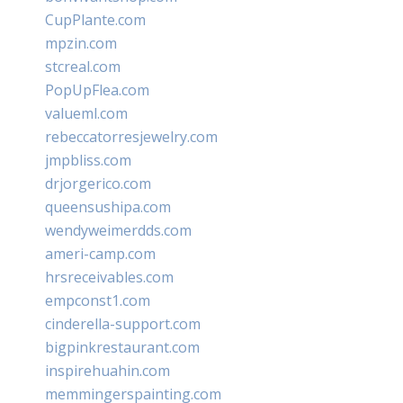
CupPlante.com
mpzin.com
stcreal.com
PopUpFlea.com
valueml.com
rebeccatorresjewelry.com
jmpbliss.com
drjorgerico.com
queensushipa.com
wendyweimerdds.com
ameri-camp.com
hrsreceivables.com
empconst1.com
cinderella-support.com
bigpinkrestaurant.com
inspirehuahin.com
memmingerspainting.com