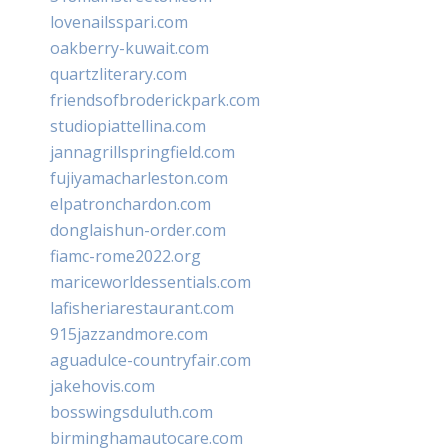
lovenailsspari.com
oakberry-kuwait.com
quartzliterary.com
friendsofbroderickpark.com
studiopiattellina.com
jannagrillspringfield.com
fujiyamacharleston.com
elpatronchardon.com
donglaishun-order.com
fiamc-rome2022.org
mariceworldessentials.com
lafisheriarestaurant.com
915jazzandmore.com
aguadulce-countryfair.com
jakehovis.com
bosswingsduluth.com
birminghamautocare.com