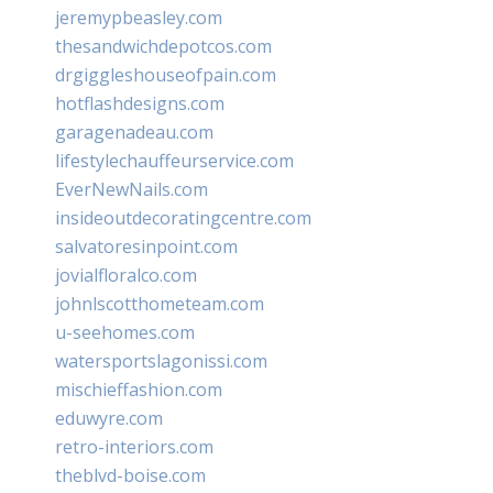
jeremypbeasley.com
thesandwichdepotcos.com
drgiggleshouseofpain.com
hotflashdesigns.com
garagenadeau.com
lifestylechauffeurservice.com
EverNewNails.com
insideoutdecoratingcentre.com
salvatoresinpoint.com
jovialfloralco.com
johnlscotthometeam.com
u-seehomes.com
watersportslagonissi.com
mischieffashion.com
eduwyre.com
retro-interiors.com
theblvd-boise.com