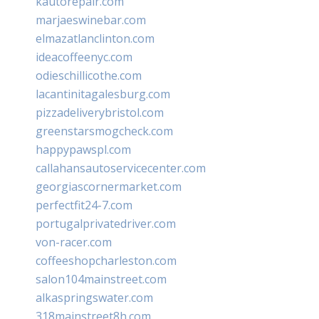
kautorepair.com
marjaeswinebar.com
elmazatlanclinton.com
ideacoffeenyc.com
odieschillicothe.com
lacantinitagalesburg.com
pizzadeliverybristol.com
greenstarsmogcheck.com
happypawspl.com
callahansautoservicecenter.com
georgiascornermarket.com
perfectfit24-7.com
portugalprivatedriver.com
von-racer.com
coffeeshopcharleston.com
salon104mainstreet.com
alkaspringswater.com
318mainstreet8h.com