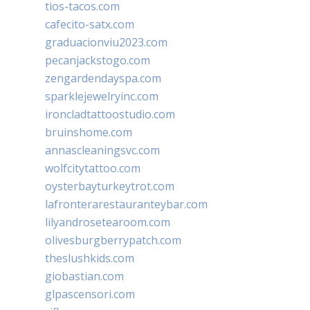
tios-tacos.com
cafecito-satx.com
graduacionviu2023.com
pecanjackstogo.com
zengardendayspa.com
sparklejewelryinc.com
ironcladtattoostudio.com
bruinshome.com
annascleaningsvc.com
wolfcitytattoo.com
oysterbayturkeytrot.com
lafronterarestauranteybar.com
lilyandrosetearoom.com
olivesburgberrypatch.com
theslushkids.com
giobastian.com
glpascensori.com