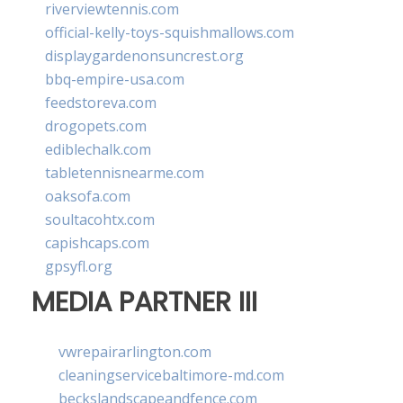
riverviewtennis.com
official-kelly-toys-squishmallows.com
displaygardenonsuncrest.org
bbq-empire-usa.com
feedstoreva.com
drogopets.com
ediblechalk.com
tabletennisnearme.com
oaksofa.com
soultacohtx.com
capishcaps.com
gpsyfl.org
MEDIA PARTNER III
vwrepairarlington.com
cleaningservicebaltimore-md.com
beckslandscapeandfence.com