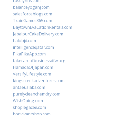
roselynns.com
balanceyoganj.com
salesforceblogs.com
TrainGames365.com
BaytownEvaCationRentals.com
JabalpurCakeDelivery.com
halobjd.com
intelligenceqatar.com
PikaPikaApp.com
takecareofbusinessdfw.org
HamadaOfJapan.com
VersifyLifestyle.com
kingscreekadventures.com
antaeuslabs.com
purelycleanchemdry.com
WishOping.com
shoplegacee.com
bonvivantshop.com