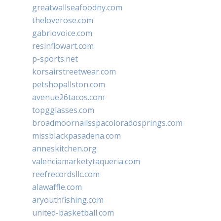
greatwallseafoodny.com
theloverose.com
gabriovoice.com
resinflowart.com
p-sports.net
korsairstreetwear.com
petshopallston.com
avenue26tacos.com
topgglasses.com
broadmoornailsspacoloradosprings.com
missblackpasadena.com
anneskitchen.org
valenciamarketytaqueria.com
reefrecordsllc.com
alawaffle.com
aryouthfishing.com
united-basketball.com