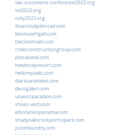
iias-euromena-conference2022.org
ivd2022.org
csity2022.org
ibsarstudyabroad.com
bennusehgall.com
tsecincinnati.com
roderconstructiongroup.com
plazabatai.com
hawkscayresort.com
hellonquads.com
diarioanimales.com
decogaleri.com
unavozparadios.com
shoes-vert.com
elbotanicopanama.com
shadyoaksrockportrvpark.com
jccoinlaundry.com