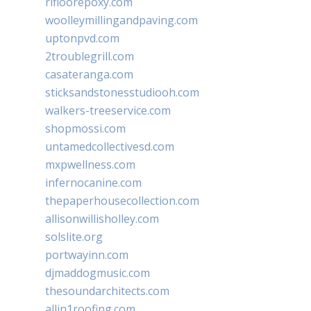
rifloorepoxy.com
woolleymillingandpaving.com
uptonpvd.com
2troublegrill.com
casateranga.com
sticksandstonesstudiooh.com
walkers-treeservice.com
shopmossi.com
untamedcollectivesd.com
mxpwellness.com
infernocanine.com
thepaperhousecollection.com
allisonwillisholley.com
solslite.org
portwayinn.com
djmaddogmusic.com
thesoundarchitects.com
allin1roofing.com