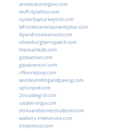
annascleaningsvc.com
wolfcitytattoo.com
oysterbayturkeytrot.com
lafronterarestauranteybar.com
lilyandrosetearoom.com
olivesburgberrypatch.com
theslushkids.com
giobastian.com
glpascensori.com
rifloorepoxy.com
woolleymillingandpaving.com
uptonpvd.com
2troublegrill.com
casateranga.com
sticksandstonesstudiooh.com
walkers-treeservice.com
shopmossi.com