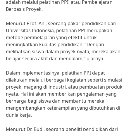
adalah melalui pelatihan PPI, atau Pembelajaran
Berbasis Proyek.
Menurut Prof. Ani, seorang pakar pendidikan dari
Universitas Indonesia, pelatihan PPI merupakan
metode pembelajaran yang efektif untuk
meningkatkan kualitas pendidikan. “Dengan
melibatkan siswa dalam proyek nyata, mereka akan
belajar secara aktif dan mendalam,” ujarnya.
Dalam implementasinya, pelatihan PPI dapat
dilakukan melalui berbagai kegiatan seperti simulasi
proyek, magang di industri, atau pembuatan produk
nyata. Hal ini akan memberikan pengalaman yang
berharga bagi siswa dan membantu mereka
mengembangkan keterampilan yang dibutuhkan di
dunia kerja.
Menurut Dr. Budi, seorang peneliti pendidikan dari