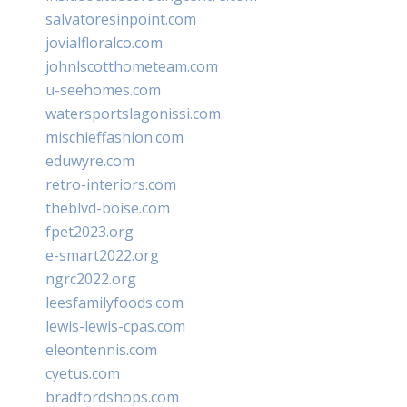
salvatoresinpoint.com
jovialfloralco.com
johnlscotthometeam.com
u-seehomes.com
watersportslagonissi.com
mischieffashion.com
eduwyre.com
retro-interiors.com
theblvd-boise.com
fpet2023.org
e-smart2022.org
ngrc2022.org
leesfamilyfoods.com
lewis-lewis-cpas.com
eleontennis.com
cyetus.com
bradfordshops.com