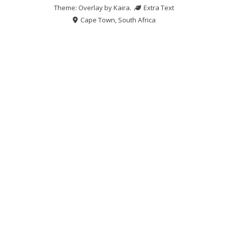
Theme: Overlay by
Kaira
.
Extra Text
Cape Town, South Africa