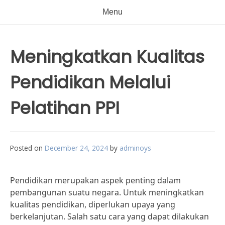
Menu
Meningkatkan Kualitas
Pendidikan Melalui
Pelatihan PPI
Posted on
December 24, 2024
by
adminoys
Pendidikan merupakan aspek penting dalam
pembangunan suatu negara. Untuk meningkatkan
kualitas pendidikan, diperlukan upaya yang
berkelanjutan. Salah satu cara yang dapat dilakukan