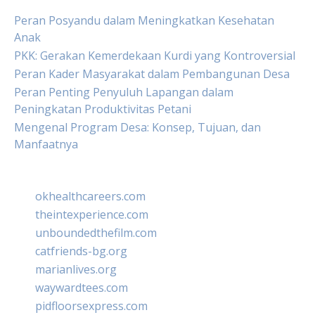
Peran Posyandu dalam Meningkatkan Kesehatan
Anak
PKK: Gerakan Kemerdekaan Kurdi yang Kontroversial
Peran Kader Masyarakat dalam Pembangunan Desa
Peran Penting Penyuluh Lapangan dalam
Peningkatan Produktivitas Petani
Mengenal Program Desa: Konsep, Tujuan, dan
Manfaatnya
okhealthcareers.com
theintexperience.com
unboundedthefilm.com
catfriends-bg.org
marianlives.org
waywardtees.com
pidfloorsexpress.com