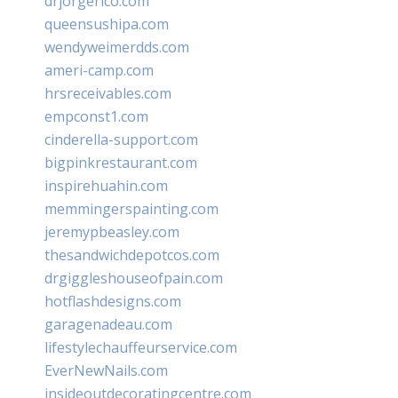
drjorgerico.com
queensushipa.com
wendyweimerdds.com
ameri-camp.com
hrsreceivables.com
empconst1.com
cinderella-support.com
bigpinkrestaurant.com
inspirehuahin.com
memmingerspainting.com
jeremypbeasley.com
thesandwichdepotcos.com
drgiggleshouseofpain.com
hotflashdesigns.com
garagenadeau.com
lifestylechauffeurservice.com
EverNewNails.com
insideoutdecoratingcentre.com