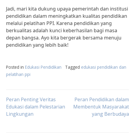
Jadi, mari kita dukung upaya pemerintah dan institusi
pendidikan dalam meningkatkan kualitas pendidikan
melalui pelatihan PPI. Karena pendidikan yang
berkualitas adalah kunci keberhasilan bagi masa
depan bangsa. Ayo kita bergerak bersama menuju
pendidikan yang lebih baik!
Posted in
Edukasi Pendidikan
Tagged
edukasi pendidikan dan
pelatihan ppi
Post
Peran Penting Veritas
Peran Pendidikan dalam
Edukasi dalam Pelestarian
Membentuk Masyarakat
Lingkungan
yang Berbudaya
navigation