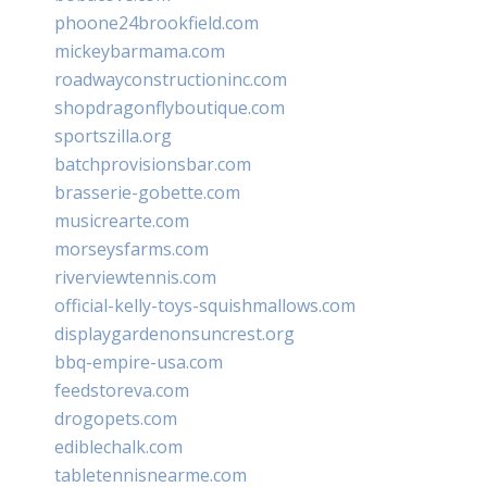
phoone24brookfield.com
mickeybarmama.com
roadwayconstructioninc.com
shopdragonflyboutique.com
sportszilla.org
batchprovisionsbar.com
brasserie-gobette.com
musicrearte.com
morseysfarms.com
riverviewtennis.com
official-kelly-toys-squishmallows.com
displaygardenonsuncrest.org
bbq-empire-usa.com
feedstoreva.com
drogopets.com
ediblechalk.com
tabletennisnearme.com