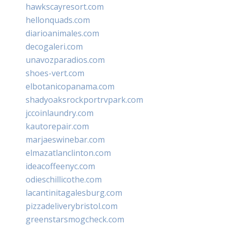
hawkscayresort.com
hellonquads.com
diarioanimales.com
decogaleri.com
unavozparadios.com
shoes-vert.com
elbotanicopanama.com
shadyoaksrockportrvpark.com
jccoinlaundry.com
kautorepair.com
marjaeswinebar.com
elmazatlanclinton.com
ideacoffeenyc.com
odieschillicothe.com
lacantinitagalesburg.com
pizzadeliverybristol.com
greenstarsmogcheck.com