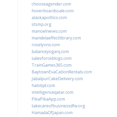
chooseagender.com
hoverboardssale.com
alaskapolitics.com
stsmp.org
manoelneves.com
mandelaeffectlibrary.com
roselynns.com
balanceyoganj.com
salesforceblogs.com
TrainGames365.com
BaytownEvaCationRentals.com
JabalpurCakeDelivery.com
halobjd.com
intelligenceqatar.com
PikaPikaApp.com
takecareofbusinessdfw.org
HamadaOfJapan.com