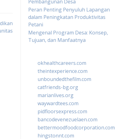
Pembangunan Desa
Peran Penting Penyuluh Lapangan
dalam Peningkatan Produktivitas
dikan
Petani
nitas
Mengenal Program Desa: Konsep,
Tujuan, dan Manfaatnya
okhealthcareers.com
theintexperience.com
unboundedthefilm.com
catfriends-bg.org
marianlives.org
waywardtees.com
pidfloorsexpress.com
bancodevenezuelaen.com
bettermoodfoodcorporation.com
hingstonnt.com