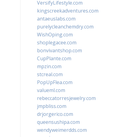
VersifyLifestyle.com
kingscreekadventures.com
antaeuslabs.com
purelycleanchemdry.com
WishOping.com
shoplegacee.com
bonvivantshop.com
CupPlante.com
mpzin.com
stcreal.com
PopUpFlea.com
valueml.com
rebeccatorresjewelry.com
jmpbliss.com
drjorgerico.com
queensushipa.com
wendyweimerdds.com