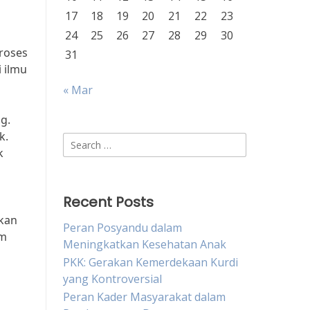
17
18
19
20
21
22
23
24
25
26
27
28
29
30
roses
31
 ilmu
« Mar
g.
k.
Search
k
for:
Recent Posts
gkan
Peran Posyandu dalam
am
Meningkatkan Kesehatan Anak
PKK: Gerakan Kemerdekaan Kurdi
yang Kontroversial
Peran Kader Masyarakat dalam