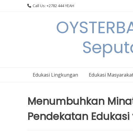
Skip
Call Us: +2782 444 YEAH
to
content
OYSTERBA
Seput
Edukasi Lingkungan
Edukasi Masyaraka
Menumbuhkan Minat
Pendekatan Edukasi