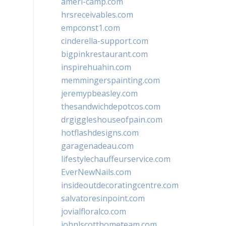
ameri-camp.com
hrsreceivables.com
empconst1.com
cinderella-support.com
bigpinkrestaurant.com
inspirehuahin.com
memmingerspainting.com
jeremypbeasley.com
thesandwichdepotcos.com
drgiggleshouseofpain.com
hotflashdesigns.com
garagenadeau.com
lifestylechauffeurservice.com
EverNewNails.com
insideoutdecoratingcentre.com
salvatoresinpoint.com
jovialfloralco.com
johnlscotthometeam.com