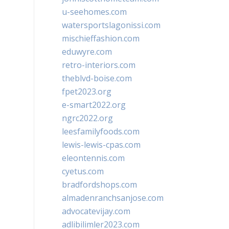
u-seehomes.com
watersportslagonissi.com
mischieffashion.com
eduwyre.com
retro-interiors.com
theblvd-boise.com
fpet2023.org
e-smart2022.org
ngrc2022.org
leesfamilyfoods.com
lewis-lewis-cpas.com
eleontennis.com
cyetus.com
bradfordshops.com
almadenranchsanjose.com
advocatevijay.com
adlibilimler2023.com