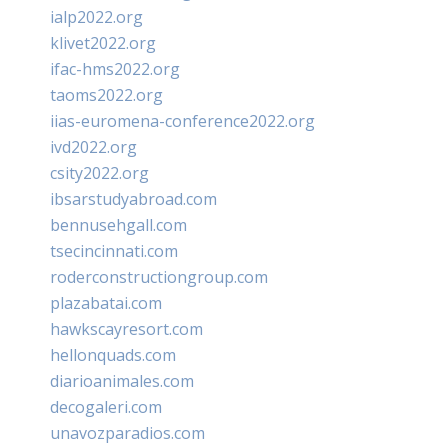
ialp2022.org
klivet2022.org
ifac-hms2022.org
taoms2022.org
iias-euromena-conference2022.org
ivd2022.org
csity2022.org
ibsarstudyabroad.com
bennusehgall.com
tsecincinnati.com
roderconstructiongroup.com
plazabatai.com
hawkscayresort.com
hellonquads.com
diarioanimales.com
decogaleri.com
unavozparadios.com