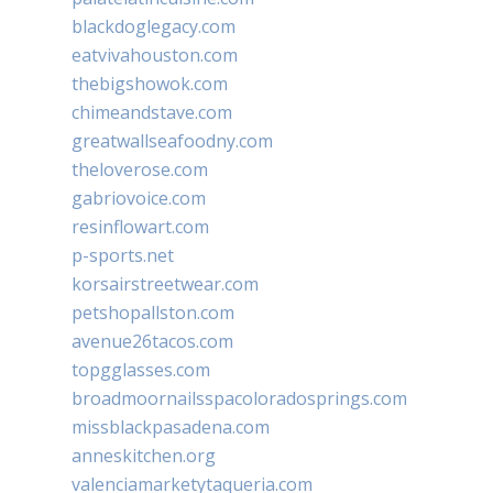
blackdoglegacy.com
eatvivahouston.com
thebigshowok.com
chimeandstave.com
greatwallseafoodny.com
theloverose.com
gabriovoice.com
resinflowart.com
p-sports.net
korsairstreetwear.com
petshopallston.com
avenue26tacos.com
topgglasses.com
broadmoornailsspacoloradosprings.com
missblackpasadena.com
anneskitchen.org
valenciamarketytaqueria.com