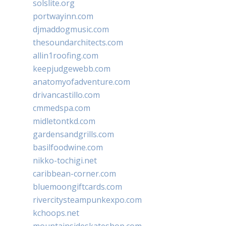
solslite.org
portwayinn.com
djmaddogmusic.com
thesoundarchitects.com
allin1roofing.com
keepjudgewebb.com
anatomyofadventure.com
drivancastillo.com
cmmedspa.com
midletontkd.com
gardensandgrills.com
basilfoodwine.com
nikko-tochigi.net
caribbean-corner.com
bluemoongiftcards.com
rivercitysteampunkexpo.com
kchoops.net
mountainsideskateshop.com