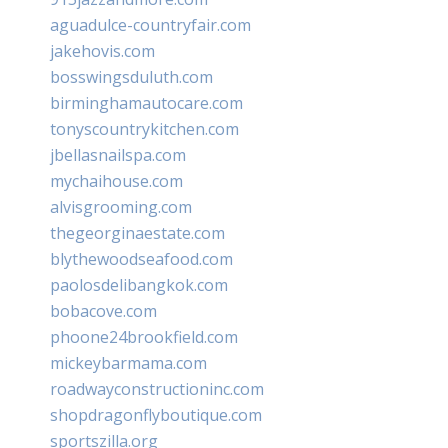
aguadulce-countryfair.com
jakehovis.com
bosswingsduluth.com
birminghamautocare.com
tonyscountrykitchen.com
jbellasnailspa.com
mychaihouse.com
alvisgrooming.com
thegeorginaestate.com
blythewoodseafood.com
paolosdelibangkok.com
bobacove.com
phoone24brookfield.com
mickeybarmama.com
roadwayconstructioninc.com
shopdragonflyboutique.com
sportszilla.org