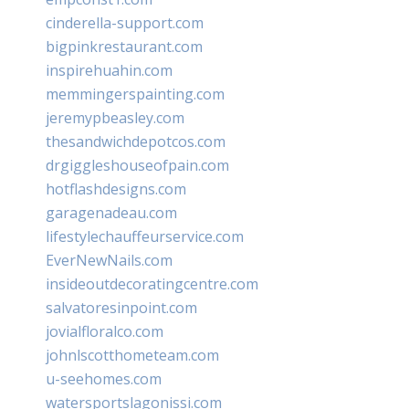
cinderella-support.com
bigpinkrestaurant.com
inspirehuahin.com
memmingerspainting.com
jeremypbeasley.com
thesandwichdepotcos.com
drgiggleshouseofpain.com
hotflashdesigns.com
garagenadeau.com
lifestylechauffeurservice.com
EverNewNails.com
insideoutdecoratingcentre.com
salvatoresinpoint.com
jovialfloralco.com
johnlscotthometeam.com
u-seehomes.com
watersportslagonissi.com