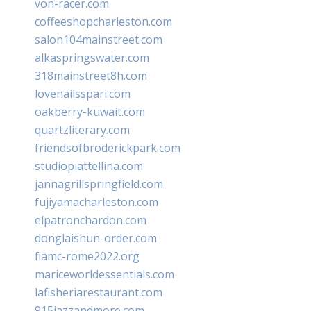
von-racer.com
coffeeshopcharleston.com
salon104mainstreet.com
alkaspringswater.com
318mainstreet8h.com
lovenailsspari.com
oakberry-kuwait.com
quartzliterary.com
friendsofbroderickpark.com
studiopiattellina.com
jannagrillspringfield.com
fujiyamacharleston.com
elpatronchardon.com
donglaishun-order.com
fiamc-rome2022.org
mariceworldessentials.com
lafisheriarestaurant.com
915jazzandmore.com