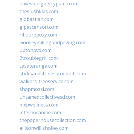
olivesburgberrypatch.com
theslushkids.com
giobastian.com
glpascensori.com
rifloorepoxy.com
woolleymillingandpaving.com
uptonpvd.com
2troublegrill.com
casateranga.com
sticksandstonesstudiooh.com
walkers-treeservice.com
shopmossi.com
untamedcollectivesd.com
mxpwellness.com
infernocanine.com
thepaperhousecollection.com
allisonwillisholley.com