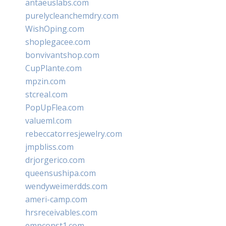
antaeuslabs.com
purelycleanchemdry.com
WishOping.com
shoplegacee.com
bonvivantshop.com
CupPlante.com
mpzin.com
stcreal.com
PopUpFlea.com
valueml.com
rebeccatorresjewelry.com
jmpbliss.com
drjorgerico.com
queensushipa.com
wendyweimerdds.com
ameri-camp.com
hrsreceivables.com
empconst1.com