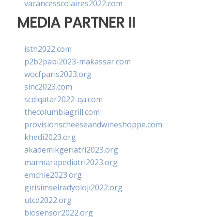
vacancesscolaires2022.com
MEDIA PARTNER II
isth2022.com
p2b2pabi2023-makassar.com
wocfparis2023.org
sinc2023.com
scdlqatar2022-qa.com
thecolumbiagrill.com
provisionscheeseandwineshoppe.com
khedi2023.org
akademikgeriatri2023.org
marmarapediatri2023.org
emchie2023.org
girisimselradyoloji2022.org
utcd2022.org
biosensor2022.org