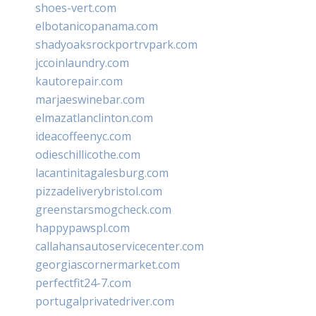
shoes-vert.com
elbotanicopanama.com
shadyoaksrockportrvpark.com
jccoinlaundry.com
kautorepair.com
marjaeswinebar.com
elmazatlanclinton.com
ideacoffeenyc.com
odieschillicothe.com
lacantinitagalesburg.com
pizzadeliverybristol.com
greenstarsmogcheck.com
happypawspl.com
callahansautoservicecenter.com
georgiascornermarket.com
perfectfit24-7.com
portugalprivatedriver.com