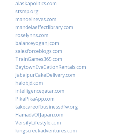
alaskapolitics.com
stsmp.org
manoelneves.com
mandelaeffectlibrary.com
roselynns.com
balanceyoganj.com
salesforceblogs.com
TrainGames365.com
BaytownEvaCationRentals.com
JabalpurCakeDelivery.com
halobjd.com
intelligenceqatar.com
PikaPikaApp.com
takecareofbusinessdfw.org
HamadaOfJapan.com
VersifyLifestyle.com
kingscreekadventures.com