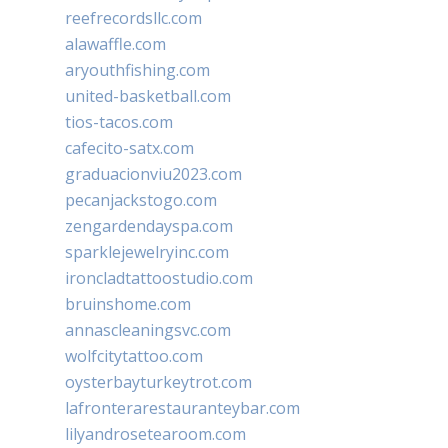
reefrecordsllc.com
alawaffle.com
aryouthfishing.com
united-basketball.com
tios-tacos.com
cafecito-satx.com
graduacionviu2023.com
pecanjackstogo.com
zengardendayspa.com
sparklejewelryinc.com
ironcladtattoostudio.com
bruinshome.com
annascleaningsvc.com
wolfcitytattoo.com
oysterbayturkeytrot.com
lafronterarestauranteybar.com
lilyandrosetearoom.com