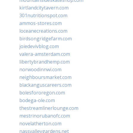
kirtlandcitytavern.com
301nutritionspot.com
ammos-stores.com
loceanecreations.com
birdsongridgefarm.com
joiedevivblog.com
valera-amsterdam.com
libertybrandhemp.com
norwoodinnwi.com
neighboursmarket.com
blackanguscareers.com
bolesfororegon.com
bodega-ole.com
thestreamlinerlounge.com
mestrinorubanofc.com
novelatherton.com
nassvalleygardens.net