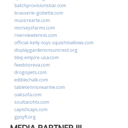
batchprovisionsbar.com
brasserie-gobette.com
musicrearte.com
morseysfarms.com
riverviewtennis.com
official-kelly-toys-squishmallows.com
displaygardenonsuncrest.org
bbq-empire-usa.com
feedstoreva.com
drogopets.com
ediblechalk.com
tabletennisnearme.com
oaksofa.com
soultacohtx.com
capishcaps.com
gpsyfl.org