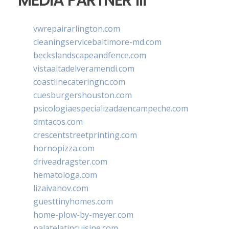
MEDIA PARTNER III
vwrepairarlington.com
cleaningservicebaltimore-md.com
beckslandscapeandfence.com
vistaaltadelveramendi.com
coastlinecateringnc.com
cuesburgershouston.com
psicologiaespecializadaencampeche.com
dmtacos.com
crescentstreetprinting.com
hornopizza.com
driveadragster.com
hematologa.com
lizaivanov.com
guesttinyhomes.com
home-plow-by-meyer.com
palatelatincuisine.com