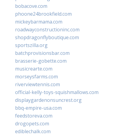
bobacove.com
phoone24brookfield.com
mickeybarmama.com
roadwayconstructioninc.com
shopdragonflyboutique.com
sportszilla.org
batchprovisionsbar.com
brasserie-gobette.com
musicrearte.com
morseysfarms.com
riverviewtennis.com
official-kelly-toys-squishmallows.com
displaygardenonsuncrest.org
bbq-empire-usa.com
feedstoreva.com
drogopets.com
ediblechalk.com