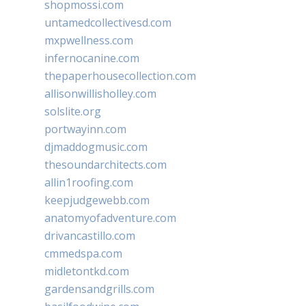
shopmossi.com
untamedcollectivesd.com
mxpwellness.com
infernocanine.com
thepaperhousecollection.com
allisonwillisholley.com
solslite.org
portwayinn.com
djmaddogmusic.com
thesoundarchitects.com
allin1roofing.com
keepjudgewebb.com
anatomyofadventure.com
drivancastillo.com
cmmedspa.com
midletontkd.com
gardensandgrills.com