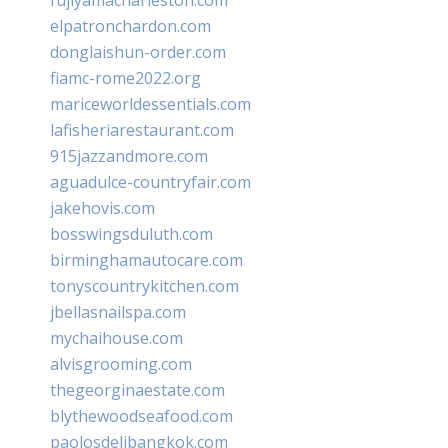
fujiyamacharleston.com
elpatronchardon.com
donglaishun-order.com
fiamc-rome2022.org
mariceworldessentials.com
lafisheriarestaurant.com
915jazzandmore.com
aguadulce-countryfair.com
jakehovis.com
bosswingsduluth.com
birminghamautocare.com
tonyscountrykitchen.com
jbellasnailspa.com
mychaihouse.com
alvisgrooming.com
thegeorginaestate.com
blythewoodseafood.com
paolosdelibangkok.com