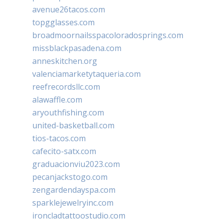
avenue26tacos.com
topgglasses.com
broadmoornailsspacoloradosprings.com
missblackpasadena.com
anneskitchen.org
valenciamarketytaqueria.com
reefrecordsllc.com
alawaffle.com
aryouthfishing.com
united-basketball.com
tios-tacos.com
cafecito-satx.com
graduacionviu2023.com
pecanjackstogo.com
zengardendayspa.com
sparklejewelryinc.com
ironcladtattoostudio.com