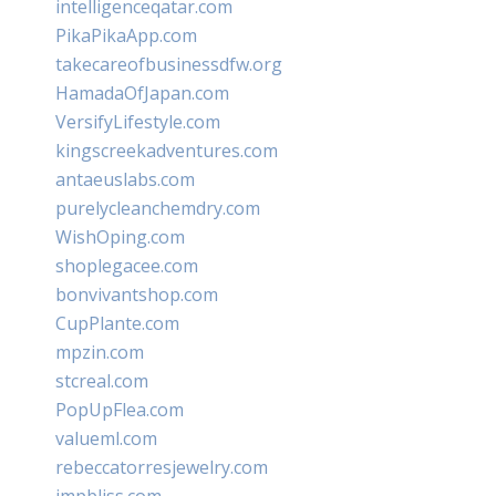
intelligenceqatar.com
PikaPikaApp.com
takecareofbusinessdfw.org
HamadaOfJapan.com
VersifyLifestyle.com
kingscreekadventures.com
antaeuslabs.com
purelycleanchemdry.com
WishOping.com
shoplegacee.com
bonvivantshop.com
CupPlante.com
mpzin.com
stcreal.com
PopUpFlea.com
valueml.com
rebeccatorresjewelry.com