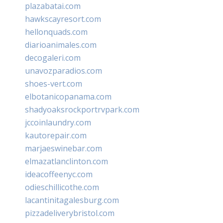
plazabatai.com
hawkscayresort.com
hellonquads.com
diarioanimales.com
decogaleri.com
unavozparadios.com
shoes-vert.com
elbotanicopanama.com
shadyoaksrockportrvpark.com
jccoinlaundry.com
kautorepair.com
marjaeswinebar.com
elmazatlanclinton.com
ideacoffeenyc.com
odieschillicothe.com
lacantinitagalesburg.com
pizzadeliverybristol.com