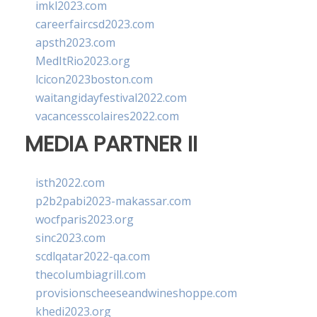
imkl2023.com
careerfaircsd2023.com
apsth2023.com
MedItRio2023.org
lcicon2023boston.com
waitangidayfestival2022.com
vacancesscolaires2022.com
MEDIA PARTNER II
isth2022.com
p2b2pabi2023-makassar.com
wocfparis2023.org
sinc2023.com
scdlqatar2022-qa.com
thecolumbiagrill.com
provisionscheeseandwineshoppe.com
khedi2023.org