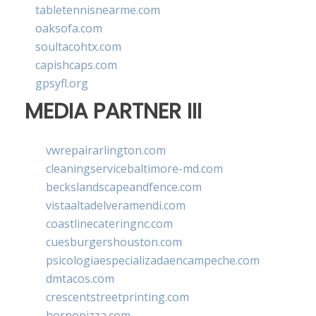
tabletennisnearme.com
oaksofa.com
soultacohtx.com
capishcaps.com
gpsyfl.org
MEDIA PARTNER III
vwrepairarlington.com
cleaningservicebaltimore-md.com
beckslandscapeandfence.com
vistaaltadelveramendi.com
coastlinecateringnc.com
cuesburgershouston.com
psicologiaespecializadaencampeche.com
dmtacos.com
crescentstreetprinting.com
hornopizza.com