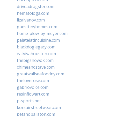
driveadragster.com
hematologa.com
lizaivanov.com
guesttinyhomes.com
home-plow-by-meyer.com
palatelatincuisine.com
blackdoglegacy.com
eatvivahouston.com
thebigshowok.com
chimeandstave.com
greatwallseafoodny.com
theloverose.com
gabriovoice.com
resinflowart.com
p-sports.net
korsairstreetwear.com
petshopallston.com