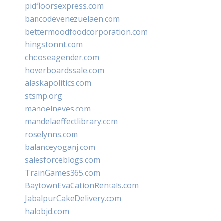
pidfloorsexpress.com
bancodevenezuelaen.com
bettermoodfoodcorporation.com
hingstonnt.com
chooseagender.com
hoverboardssale.com
alaskapolitics.com
stsmp.org
manoelneves.com
mandelaeffectlibrary.com
roselynns.com
balanceyoganj.com
salesforceblogs.com
TrainGames365.com
BaytownEvaCationRentals.com
JabalpurCakeDelivery.com
halobjd.com