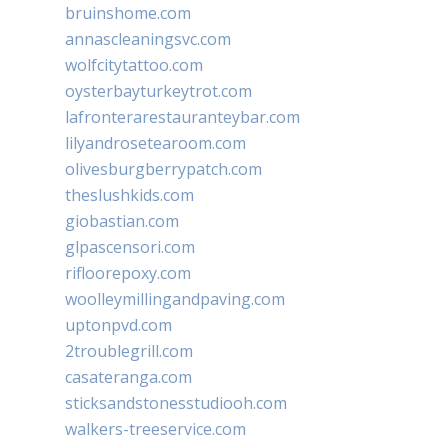
bruinshome.com
annascleaningsvc.com
wolfcitytattoo.com
oysterbayturkeytrot.com
lafronterarestauranteybar.com
lilyandrosetearoom.com
olivesburgberrypatch.com
theslushkids.com
giobastian.com
glpascensori.com
rifloorepoxy.com
woolleymillingandpaving.com
uptonpvd.com
2troublegrill.com
casateranga.com
sticksandstonesstudiooh.com
walkers-treeservice.com