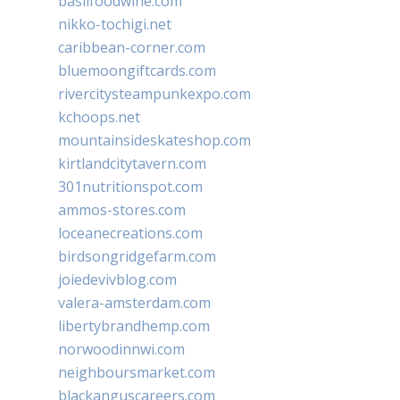
basilfoodwine.com
nikko-tochigi.net
caribbean-corner.com
bluemoongiftcards.com
rivercitysteampunkexpo.com
kchoops.net
mountainsideskateshop.com
kirtlandcitytavern.com
301nutritionspot.com
ammos-stores.com
loceanecreations.com
birdsongridgefarm.com
joiedevivblog.com
valera-amsterdam.com
libertybrandhemp.com
norwoodinnwi.com
neighboursmarket.com
blackanguscareers.com