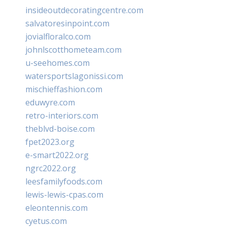
insideoutdecoratingcentre.com
salvatoresinpoint.com
jovialfloralco.com
johnlscotthometeam.com
u-seehomes.com
watersportslagonissi.com
mischieffashion.com
eduwyre.com
retro-interiors.com
theblvd-boise.com
fpet2023.org
e-smart2022.org
ngrc2022.org
leesfamilyfoods.com
lewis-lewis-cpas.com
eleontennis.com
cyetus.com