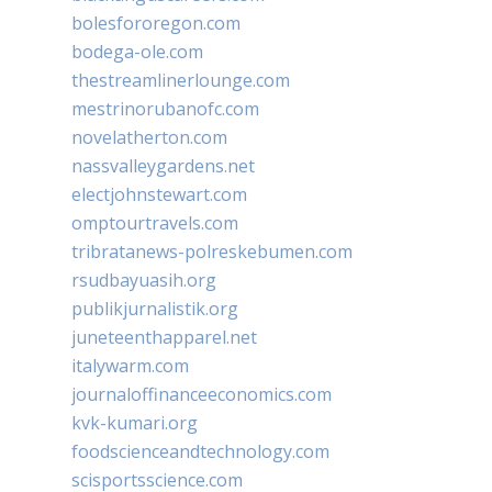
bolesfororegon.com
bodega-ole.com
thestreamlinerlounge.com
mestrinorubanofc.com
novelatherton.com
nassvalleygardens.net
electjohnstewart.com
omptourtravels.com
tribratanews-polreskebumen.com
rsudbayuasih.org
publikjurnalistik.org
juneteenthapparel.net
italywarm.com
journaloffinanceeconomics.com
kvk-kumari.org
foodscienceandtechnology.com
scisportsscience.com