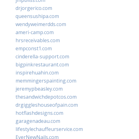
jmpbliss.com
drjorgerico.com
queensushipa.com
wendyweimerdds.com
ameri-camp.com
hrsreceivables.com
empconst1.com
cinderella-support.com
bigpinkrestaurant.com
inspirehuahin.com
memmingerspainting.com
jeremypbeasley.com
thesandwichdepotcos.com
drgiggleshouseofpain.com
hotflashdesigns.com
garagenadeau.com
lifestylechauffeurservice.com
EverNewNails.com