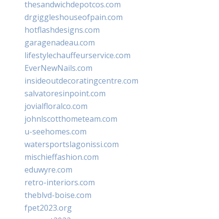
thesandwichdepotcos.com
drgiggleshouseofpain.com
hotflashdesigns.com
garagenadeau.com
lifestylechauffeurservice.com
EverNewNails.com
insideoutdecoratingcentre.com
salvatoresinpoint.com
jovialfloralco.com
johnlscotthometeam.com
u-seehomes.com
watersportslagonissi.com
mischieffashion.com
eduwyre.com
retro-interiors.com
theblvd-boise.com
fpet2023.org