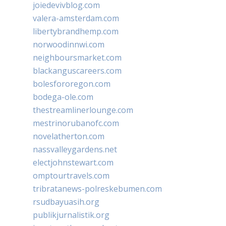
joiedevivblog.com
valera-amsterdam.com
libertybrandhemp.com
norwoodinnwi.com
neighboursmarket.com
blackanguscareers.com
bolesfororegon.com
bodega-ole.com
thestreamlinerlounge.com
mestrinorubanofc.com
novelatherton.com
nassvalleygardens.net
electjohnstewart.com
omptourtravels.com
tribratanews-polreskebumen.com
rsudbayuasih.org
publikjurnalistik.org