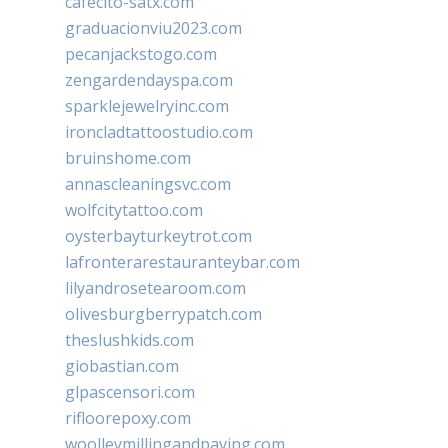
cafecito-satx.com
graduacionviu2023.com
pecanjackstogo.com
zengardendayspa.com
sparklejewelryinc.com
ironcladtattoostudio.com
bruinshome.com
annascleaningsvc.com
wolfcitytattoo.com
oysterbayturkeytrot.com
lafronterarestauranteybar.com
lilyandrosetearoom.com
olivesburgberrypatch.com
theslushkids.com
giobastian.com
glpascensori.com
rifloorepoxy.com
woolleymillingandpaving.com