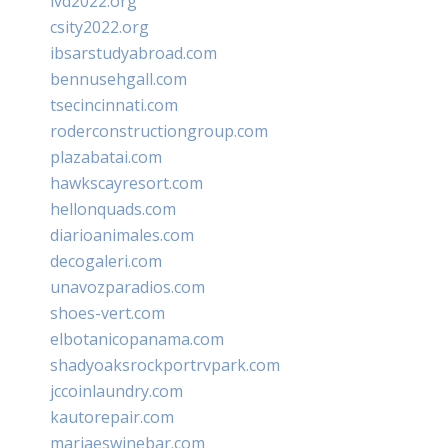
ivd2022.org
csity2022.org
ibsarstudyabroad.com
bennusehgall.com
tsecincinnati.com
roderconstructiongroup.com
plazabatai.com
hawkscayresort.com
hellonquads.com
diarioanimales.com
decogaleri.com
unavozparadios.com
shoes-vert.com
elbotanicopanama.com
shadyoaksrockportrvpark.com
jccoinlaundry.com
kautorepair.com
marjaeswinebar.com