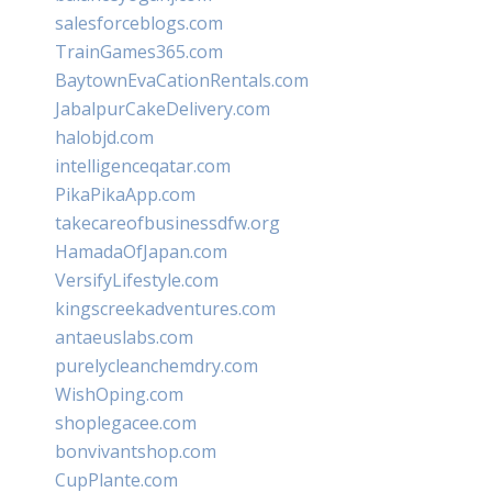
salesforceblogs.com
TrainGames365.com
BaytownEvaCationRentals.com
JabalpurCakeDelivery.com
halobjd.com
intelligenceqatar.com
PikaPikaApp.com
takecareofbusinessdfw.org
HamadaOfJapan.com
VersifyLifestyle.com
kingscreekadventures.com
antaeuslabs.com
purelycleanchemdry.com
WishOping.com
shoplegacee.com
bonvivantshop.com
CupPlante.com