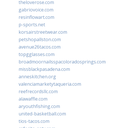
theloverose.com
gabriovoice.com
resinflowart.com
p-sports.net
korsairstreetwear.com
petshopallston.com
avenue26tacos.com
topgglasses.com
broadmoornailsspacoloradosprings.com
missblackpasadena.com
anneskitchen.org
valenciamarketytaqueria.com
reefrecordsllc.com
alawaffle.com
aryouthfishing.com
united-basketball.com
tios-tacos.com