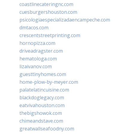
coastlinecateringnc.com
cuesburgershouston.com
psicologiaespecializadaencampeche.com
dmtacos.com
crescentstreetprinting.com
hornopizza.com
driveadragster.com
hematologa.com
lizaivanov.com
guesttinyhomes.com
home-plow-by-meyer.com
palatelatincuisine.com
blackdoglegacy.com
eatvivahouston.com
thebigshowok.com
chimeandstave.com
greatwallseafoodny.com