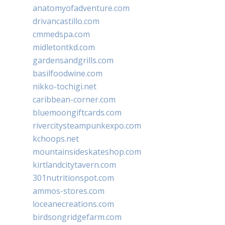
anatomyofadventure.com
drivancastillo.com
cmmedspa.com
midletontkd.com
gardensandgrills.com
basilfoodwine.com
nikko-tochigi.net
caribbean-corner.com
bluemoongiftcards.com
rivercitysteampunkexpo.com
kchoops.net
mountainsideskateshop.com
kirtlandcitytavern.com
301nutritionspot.com
ammos-stores.com
loceanecreations.com
birdsongridgefarm.com