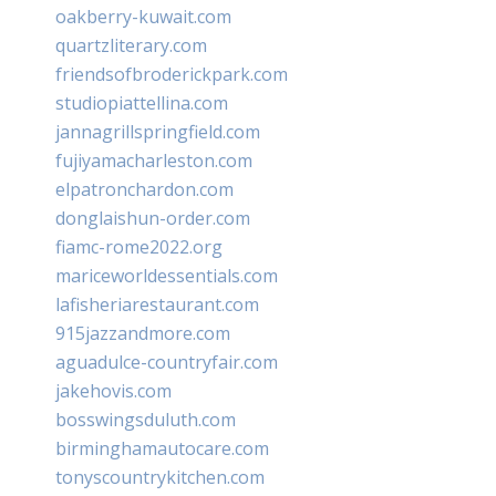
oakberry-kuwait.com
quartzliterary.com
friendsofbroderickpark.com
studiopiattellina.com
jannagrillspringfield.com
fujiyamacharleston.com
elpatronchardon.com
donglaishun-order.com
fiamc-rome2022.org
mariceworldessentials.com
lafisheriarestaurant.com
915jazzandmore.com
aguadulce-countryfair.com
jakehovis.com
bosswingsduluth.com
birminghamautocare.com
tonyscountrykitchen.com