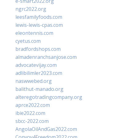
e-smart2022.org
ngrc2022.org
leesfamilyfoods.com
lewis-lewis-cpas.com
eleontennis.com
cyetus.com
bradfordshops.com
almadenranchsanjose.com
advocatevijay.com
adlibilimler2023.com
naswwebed.org
balithut-manado.org
alteregotradingcompany.org
aprce2022.com
ibie2022.com
sbcc-2022.com
AngolaOilAndGas2022.com
Convoy4Freedom2022.com