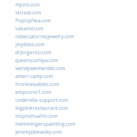
mpzin.com
stcreal.com
PopUpFlea.com
valueml.com
rebeccatorresjewelry.com
jmpbliss.com
drjorgerico.com
queensushipa.com
wendyweimerdds.com
ameri-camp.com
hrsreceivables.com
empconst1.com
cinderella-support.com
bigpinkrestaurant.com
inspirehuahin.com
memmingerspainting.com
jeremypbeasley.com