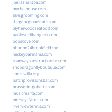
jbellasnailspa.com
mychaihouse.com
alvisgrooming.com
thegeorginaestate.com
blythewoodseafood.com
paolosdelibangkok.com
bobacove.com
phoone24brookfield.com
mickeybarmama.com
roadwayconstructioninc.com
shopdragonflyboutique.com
sportszilla.org
batchprovisionsbar.com
brasserie-gobette.com
musicrearte.com
morseysfarms.com
riverviewtennis.com