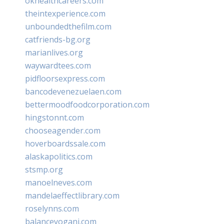
okhealthcareers.com
theintexperience.com
unboundedthefilm.com
catfriends-bg.org
marianlives.org
waywardtees.com
pidfloorsexpress.com
bancodevenezuelaen.com
bettermoodfoodcorporation.com
hingstonnt.com
chooseagender.com
hoverboardssale.com
alaskapolitics.com
stsmp.org
manoelneves.com
mandelaeffectlibrary.com
roselynns.com
balanceyoganj.com