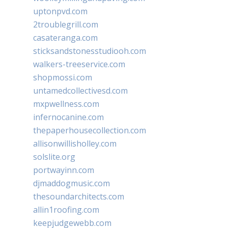
uptonpvd.com
2troublegrill.com
casateranga.com
sticksandstonesstudiooh.com
walkers-treeservice.com
shopmossi.com
untamedcollectivesd.com
mxpwellness.com
infernocanine.com
thepaperhousecollection.com
allisonwillisholley.com
solslite.org
portwayinn.com
djmaddogmusic.com
thesoundarchitects.com
allin1roofing.com
keepjudgewebb.com