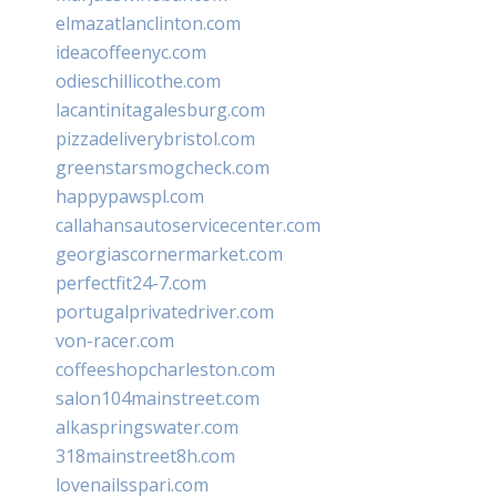
elmazatlanclinton.com
ideacoffeenyc.com
odieschillicothe.com
lacantinitagalesburg.com
pizzadeliverybristol.com
greenstarsmogcheck.com
happypawspl.com
callahansautoservicecenter.com
georgiascornermarket.com
perfectfit24-7.com
portugalprivatedriver.com
von-racer.com
coffeeshopcharleston.com
salon104mainstreet.com
alkaspringswater.com
318mainstreet8h.com
lovenailsspari.com