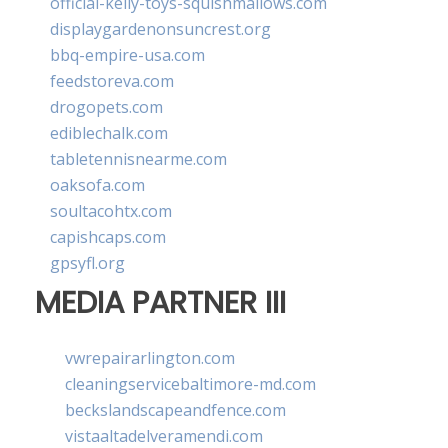
official-kelly-toys-squishmallows.com
displaygardenonsuncrest.org
bbq-empire-usa.com
feedstoreva.com
drogopets.com
ediblechalk.com
tabletennisnearme.com
oaksofa.com
soultacohtx.com
capishcaps.com
gpsyfl.org
MEDIA PARTNER III
vwrepairarlington.com
cleaningservicebaltimore-md.com
beckslandscapeandfence.com
vistaaltadelveramendi.com