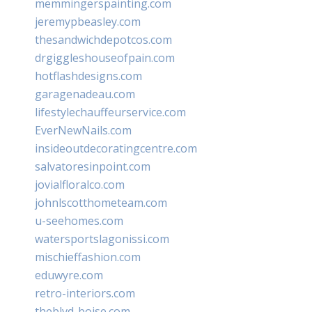
memmingerspainting.com
jeremypbeasley.com
thesandwichdepotcos.com
drgiggleshouseofpain.com
hotflashdesigns.com
garagenadeau.com
lifestylechauffeurservice.com
EverNewNails.com
insideoutdecoratingcentre.com
salvatoresinpoint.com
jovialfloralco.com
johnlscotthometeam.com
u-seehomes.com
watersportslagonissi.com
mischieffashion.com
eduwyre.com
retro-interiors.com
theblvd-boise.com