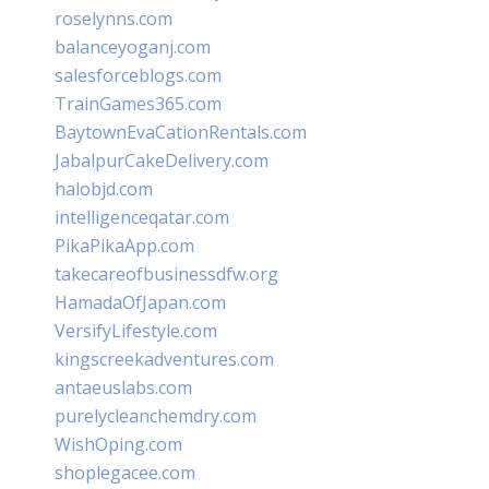
roselynns.com
balanceyoganj.com
salesforceblogs.com
TrainGames365.com
BaytownEvaCationRentals.com
JabalpurCakeDelivery.com
halobjd.com
intelligenceqatar.com
PikaPikaApp.com
takecareofbusinessdfw.org
HamadaOfJapan.com
VersifyLifestyle.com
kingscreekadventures.com
antaeuslabs.com
purelycleanchemdry.com
WishOping.com
shoplegacee.com