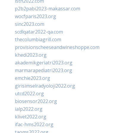
isth2022.com
p2b2pabi2023-makassar.com
wocfparis2023.org
sinc2023.com
scdlqatar2022-qa.com
thecolumbiagrill.com
provisionscheeseandwineshoppe.com
khedi2023.org
akademikgeriatri2023.org
marmarapediatri2023.org
emchie2023.org
girisimselradyoloji2022.org
utcd2022.org
biosensor2022.org
ialp2022.org
klivet2022.org
ifac-hms2022.org
taoms2022.org