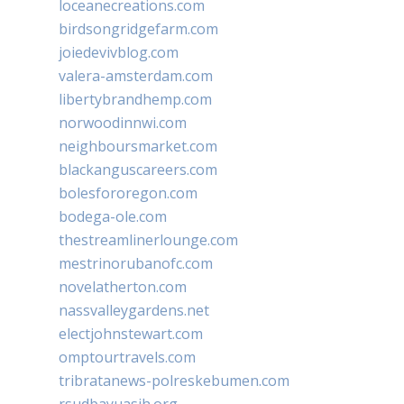
loceanecreations.com
birdsongridgefarm.com
joiedevivblog.com
valera-amsterdam.com
libertybrandhemp.com
norwoodinnwi.com
neighboursmarket.com
blackanguscareers.com
bolesfororegon.com
bodega-ole.com
thestreamlinerlounge.com
mestrinorubanofc.com
novelatherton.com
nassvalleygardens.net
electjohnstewart.com
omptourtravels.com
tribratanews-polreskebumen.com
rsudbayuasih.org