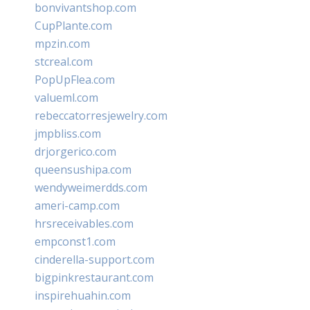
bonvivantshop.com
CupPlante.com
mpzin.com
stcreal.com
PopUpFlea.com
valueml.com
rebeccatorresjewelry.com
jmpbliss.com
drjorgerico.com
queensushipa.com
wendyweimerdds.com
ameri-camp.com
hrsreceivables.com
empconst1.com
cinderella-support.com
bigpinkrestaurant.com
inspirehuahin.com