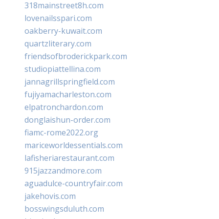
318mainstreet8h.com
lovenailsspari.com
oakberry-kuwait.com
quartzliterary.com
friendsofbroderickpark.com
studiopiattellina.com
jannagrillspringfield.com
fujiyamacharleston.com
elpatronchardon.com
donglaishun-order.com
fiamc-rome2022.org
mariceworldessentials.com
lafisheriarestaurant.com
915jazzandmore.com
aguadulce-countryfair.com
jakehovis.com
bosswingsduluth.com