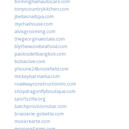
birminghamautocare.com
tonyscountrykitchen.com
jbellasnailspa.com
mychaihouse.com
alvisgrooming.com
thegeorginaestate.com
blythewoodseafood.com
paolosdelibangkok.com
bobacove.com
phoone24brookfield.com
mickeybarmama.com
roadwayconstructioninc.com
shopdragonflyboutique.com
sportszilla.org
batchprovisionsbar.com
brasserie-gobette.com
musicrearte.com
morseysfarms.com