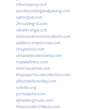
rifloorepoxy.com
woolleymillingandpaving.com
uptonpvd.com
2troublegrill.com
casateranga.com
sticksandstonesstudiooh.com
walkers-treeservice.com
shopmossi.com
untamedcollectivesd.com
mxpwellness.com
infernocanine.com
thepaperhousecollection.com
allisonwillisholley.com
solslite.org
portwayinn.com
djmaddogmusic.com
thesoundarchitects.com