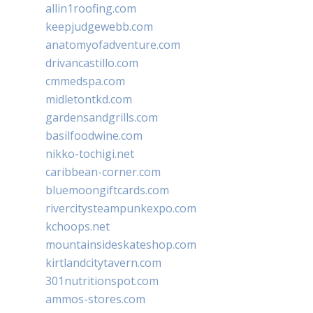
allin1roofing.com
keepjudgewebb.com
anatomyofadventure.com
drivancastillo.com
cmmedspa.com
midletontkd.com
gardensandgrills.com
basilfoodwine.com
nikko-tochigi.net
caribbean-corner.com
bluemoongiftcards.com
rivercitysteampunkexpo.com
kchoops.net
mountainsideskateshop.com
kirtlandcitytavern.com
301nutritionspot.com
ammos-stores.com