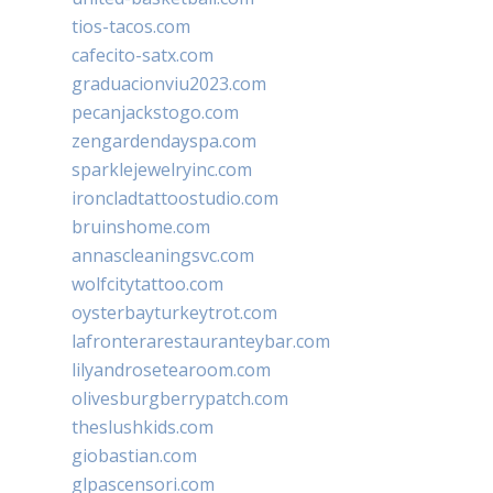
tios-tacos.com
cafecito-satx.com
graduacionviu2023.com
pecanjackstogo.com
zengardendayspa.com
sparklejewelryinc.com
ironcladtattoostudio.com
bruinshome.com
annascleaningsvc.com
wolfcitytattoo.com
oysterbayturkeytrot.com
lafronterarestauranteybar.com
lilyandrosetearoom.com
olivesburgberrypatch.com
theslushkids.com
giobastian.com
glpascensori.com