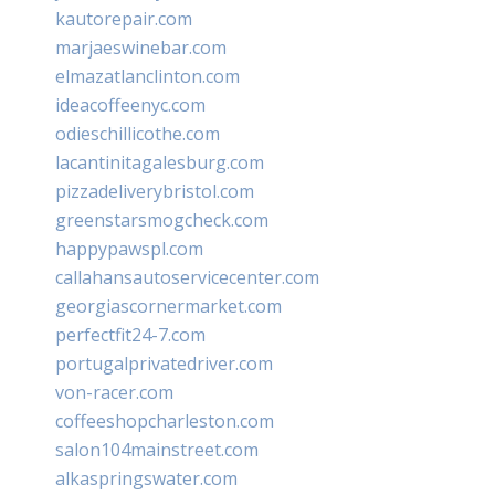
kautorepair.com
marjaeswinebar.com
elmazatlanclinton.com
ideacoffeenyc.com
odieschillicothe.com
lacantinitagalesburg.com
pizzadeliverybristol.com
greenstarsmogcheck.com
happypawspl.com
callahansautoservicecenter.com
georgiascornermarket.com
perfectfit24-7.com
portugalprivatedriver.com
von-racer.com
coffeeshopcharleston.com
salon104mainstreet.com
alkaspringswater.com