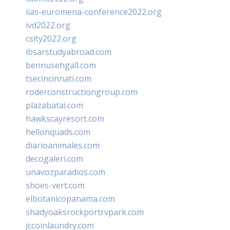
iias-euromena-conference2022.org
ivd2022.org
csity2022.org
ibsarstudyabroad.com
bennusehgall.com
tsecincinnati.com
roderconstructiongroup.com
plazabatai.com
hawkscayresort.com
hellonquads.com
diarioanimales.com
decogaleri.com
unavozparadios.com
shoes-vert.com
elbotanicopanama.com
shadyoaksrockportrvpark.com
jccoinlaundry.com