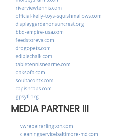
riverviewtennis.com
official-kelly-toys-squishmallows.com
displaygardenonsuncrest.org
bbq-empire-usa.com
feedstoreva.com
drogopets.com
ediblechalk.com
tabletennisnearme.com
oaksofa.com
soultacohtx.com
capishcaps.com
gpsyfl.org
MEDIA PARTNER III
vwrepairarlington.com
cleaningservicebaltimore-md.com