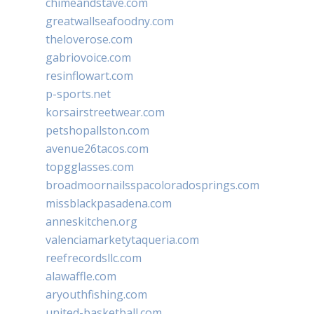
chimeandstave.com
greatwallseafoodny.com
theloverose.com
gabriovoice.com
resinflowart.com
p-sports.net
korsairstreetwear.com
petshopallston.com
avenue26tacos.com
topgglasses.com
broadmoornailsspacoloradosprings.com
missblackpasadena.com
anneskitchen.org
valenciamarketytaqueria.com
reefrecordsllc.com
alawaffle.com
aryouthfishing.com
united-basketball.com